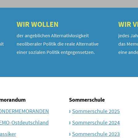
WIR WOLLEN
WIR 
der angeblichen Alternativlosigkeit
jedes Jah
it
neoliberaler Politik die reale Alternative
das Memo
einer sozialen Politik entgegensetzen.
eine ande
morandum
Sommerschule
ONDERMEMORANDEN
Sommerschule 2025
EMO-Ostdeutschland
Sommerschule 2024
assiker
Sommerschule 2023