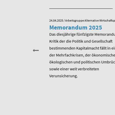
e Alternative Wirtschaftspolitik
24.04.2025
/ Arbeitsgruppe Alternative Wirtschaftsp
he zum 80.
Memorandum 2025
von Rudolf
Das diesjährige fünfzigste Memorand
Kritik der die Politik und Gesellschaft
sitzender Prof. Dr.
bestimmenden Kapitalmacht fällt in ei
t am heutigen 17. Januar
der Mehrfachkrisen, der ökonomische
rtstag. Er ist u.a.
ökologischen und politischen Umbrü
rer 1975 entstandenen
sowie einer weit verbreiteten
 bis heute unverändert
Verunsicherung.
, Berater und Publizist