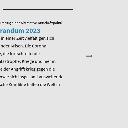
Arbeitsgruppe Alternative Wirtschaftspolitik
23.05.2022
/ Arbeitsgruppe Alternative
randum 2023
Veranstaltung zu
Memorandum 20
in einer Zeit vielfältiger, sich
nder Krisen. Die Corona-
Am Montag, den 13. Juni 202
 die fortschreitende
die Arbeitsgruppe Alternativ
astrophe, Kriege und hier in
Wirtschaftspolitik das ME
 der Angriffskrieg gegen die
„Raus aus dem Klimanotstand
sowie sich insgesamt ausweitende
den Umbruch“ und stellt sic
sche Konflikte halten die Welt in
Diskussion.