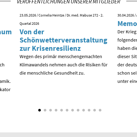
VERÖFFENTLICHUNGEN UNSERER MITGLIEDER
23.05.2026
/ Cornelia Heintze / Dr. med. Mabuse 272 - 2.
30.04.2026
/ 
Memo
Quartal 2026
kaum
Von der
Der Krieg
Schönwetterveranstaltung
folgende
zur Krisenresilienz
haben die
Wegen des primär menschengemachten
dieser Si
ach
Klimawandels nehmen auch die Risiken für
der deuts
die menschliche Gesundheit zu.
schon sei
amik.
unter ein
ikator