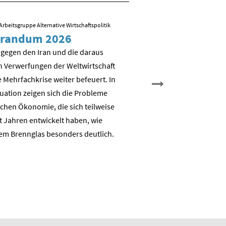
Arbeitsgruppe Alternative Wirtschaftspolitik
09.03.2026
/ Folien zum Vortrag von R
randum 2026
Sozial-ökologisch
Transformation – 
 gegen den Iran und die daraus
es weiter?
n Verwerfungen der Weltwirtschaft
 Mehrfachkrise weiter befeuert. In
Nicht Deindustrialisierung, 
tuation zeigen sich die Probleme
Dekarbonisierung: Aufbau e
chen Ökonomie, die sich teilweise
nachhaltigen auch industrie
t Jahren entwickelt haben, wie
Wertschöpfungsbasis
em Brennglas besonders deutlich.