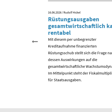
16.06.2026
/ Rudolf Hickel
 Tag der
Rüstungsausgaben
inigung?
gesamtwirtschaftlich 
rentabel
 begehen wir den 35.
schen Einheit. Aber was
Mit diesem per unbegrenzter
entlich gefeiert? Der
Kreditaufnahme finanzierten
? Die Wende in der DDR?
Rüstungsschub stellt sich die Frage n
DR zur Bundesrepublik?
dessen Auswirkungen auf die
 ostdeutschen
gesamtwirtschaftli­che Wachstumsdyn
ie BRD?
Im Mittelpunkt steht der Fiskalmultipl
für Staatsausgaben.