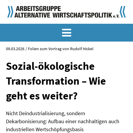
MEMO-ARCHIV
SONDERMEMORANDEN
09.03.2026
Folien zum Vortrag von Rudolf Hickel
MEMO-OSTDEUTSCHLAND
Sozial-ökologische
KLASSIKER
Transformation – Wie
SONDERVERÖFFENTLICHUNGEN
geht es weiter?
LANGFASSUNGEN ZU DEN MEMORANDEN
Nicht Deindustrialisierung, sondern
MATERIALIEN
Dekarbonisierung: Aufbau einer nachhaltigen auch
MATERIALIEN ZU DEN MEMORANDEN
industriellen Wertschöpfungsbasis