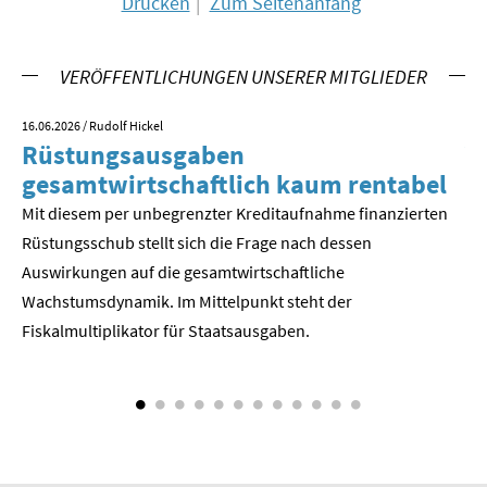
Drucken
Zum Seitenanfang
SOMMERSCHULE 2018
VERÖFFENTLICHUNGEN UNSERER MITGLIEDER
SOMMERSCHULE 2017
16.06.2026
/ Rudolf Hickel
23.
SOMMERSCHULE 2016
Rüstungsausgaben
V
gesamtwirtschaftlich kaum rentabel
z
SOMMERSCHULE 2015
Mit diesem per unbegrenzter Kreditaufnahme finanzierten
We
Rüstungsschub stellt sich die Frage nach dessen
ne
SOMMERSCHULE 2014
Der
Auswirkungen auf die gesamtwirtschaftli­che
SOMMERSCHULE 2013
Wachstumsdynamik. Im Mittelpunkt steht der
Fiskalmultiplikator für Staatsausgaben.
SOMMERSCHULE 2012
SOMMERSCHULE 2011
SOMMERSCHULE 2010