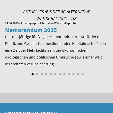
SOMMERSCHULE 2009
AKTUELLES AUS DER AG ALTERNATIVE
SOMMERSCHULE 2008
WIRTSCHAFTSPOLITIK
24.04.2025
/ Arbeitsgruppe Alternative Wirtschaftspolitik
01.
SOMMERSCHULE 2007
Memorandum 2025
M
Das diesjährige fünfzigste Memorandum zur Kritik der die
Im
Über uns
 am
Politik und Gesellschaft bestimmenden Kapitalmacht fällt in
Pr
Kontakt
eine Zeit der Mehrfachkrisen, der ökonomischen,
be
ökologischen und politischen Umbrüche sowie einer weit
St
Termine
nd
verbreiteten Verunsicherung.
Newsletter
Suche
Presse
Veröffentlichungen unserer Mitglieder