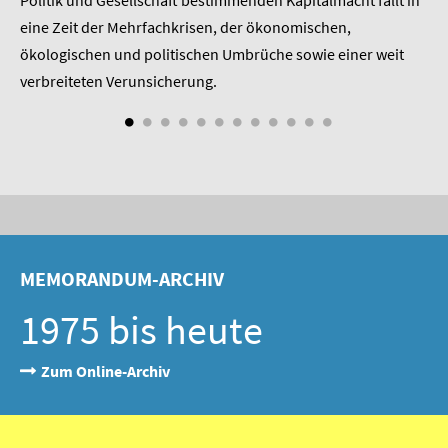
eine Zeit der Mehrfachkrisen, der ökonomischen,
be
ökologischen und politischen Umbrüche sowie einer weit
St
nd
verbreiteten Verunsicherung.
MEMORANDUM-ARCHIV
1975 bis heute
Zum Online-Archiv