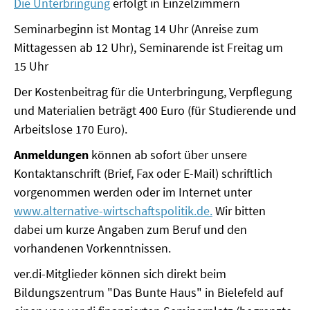
Die Unterbringung
erfolgt in Einzelzimmern
SOMMERSCHULE 2009
Seminarbeginn ist Montag 14 Uhr (Anreise zum
SOMMERSCHULE 2008
Mittagessen ab 12 Uhr), Seminarende ist Freitag um
15 Uhr
SOMMERSCHULE 2007
Der Kostenbeitrag für die Unterbringung, Verpflegung
Über uns
und Materialien beträgt 400 Euro (für Studierende und
Arbeitslose 170 Euro).
Kontakt
Anmeldungen
können ab sofort über unsere
Termine
Kontaktanschrift (Brief, Fax oder E-Mail) schriftlich
vorgenommen werden oder im Internet unter
Newsletter
www.alternative-wirtschaftspolitik.de.
Wir bitten
dabei um kurze Angaben zum Beruf und den
Suche
vorhandenen Vorkenntnissen.
Presse
ver.di-Mitglieder können sich direkt beim
Bildungszentrum "Das Bunte Haus" in Bielefeld auf
Veröffentlichungen unserer Mitglieder