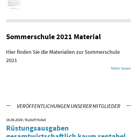
Sommerschule 2021 Material
Hier finden Sie die Materialien zur Sommerschule
2021
Mehr lesen
VERÖFFENTLICHUNGEN UNSERER MITGLIEDER
16.06.2026
/ Rudolf Hickel
23.
Rüstungsausgaben
V
gesamtwirtschaftlich kaum rentabel
z