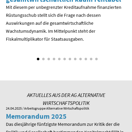
Mit diesem per unbegrenzter Kreditaufnahme finanzierten
We
Rüstungsschub stellt sich die Frage nach dessen
ne
Der
Auswirkungen auf die gesamtwirtschaftli­che
Wachstumsdynamik. Im Mittelpunkt steht der
Fiskalmultiplikator für Staatsausgaben.
AKTUELLES AUS DER AG ALTERNATIVE
WIRTSCHAFTSPOLITIK
24.04.2025
/ Arbeitsgruppe Alternative Wirtschaftspolitik
01.
Memorandum 2025
M
Das diesjährige fünfzigste Memorandum zur Kritik der die
Im
 am
Politik und Gesellschaft bestimmenden Kapitalmacht fällt in
Pr