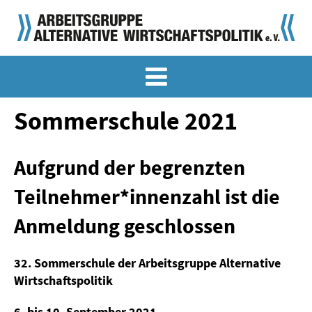
MEMO-ARCHIV
SONDERMEMORANDEN
Sommerschule 2021
MEMO-OSTDEUTSCHLAND
Aufgrund der begrenzten
KLASSIKER
Teilnehmer*innenzahl ist die
SONDERVERÖFFENTLICHUNGEN
Anmeldung geschlossen
LANGFASSUNGEN ZU DEN MEMORANDEN
32. Sommerschule der Arbeitsgruppe Alternative
MATERIALIEN
Wirtschaftspolitik
MATERIALIEN ZU DEN MEMORANDEN
6. bis 10. September 2021