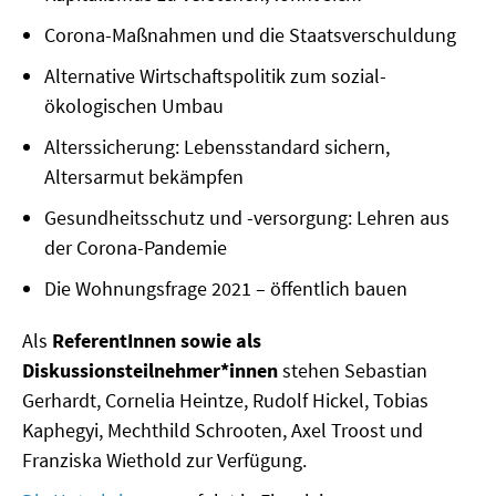
Corona-Maßnahmen und die Staatsverschuldung
SOMMERSCHULE 2018
Alternative Wirtschaftspolitik zum sozial-
SOMMERSCHULE 2017
ökologischen Umbau
Alterssicherung: Lebensstandard sichern,
SOMMERSCHULE 2016
Altersarmut bekämpfen
SOMMERSCHULE 2015
Gesundheitsschutz und -versorgung: Lehren aus
der Corona-Pandemie
SOMMERSCHULE 2014
Die Wohnungsfrage 2021 – öffentlich bauen
SOMMERSCHULE 2013
Als
ReferentInnen sowie als
SOMMERSCHULE 2012
Diskussionsteilnehmer*innen
stehen Sebastian
Gerhardt, Cornelia Heintze, Rudolf Hickel, Tobias
SOMMERSCHULE 2011
Kaphegyi, Mechthild Schrooten, Axel Troost und
SOMMERSCHULE 2010
Franziska Wiethold zur Verfügung.