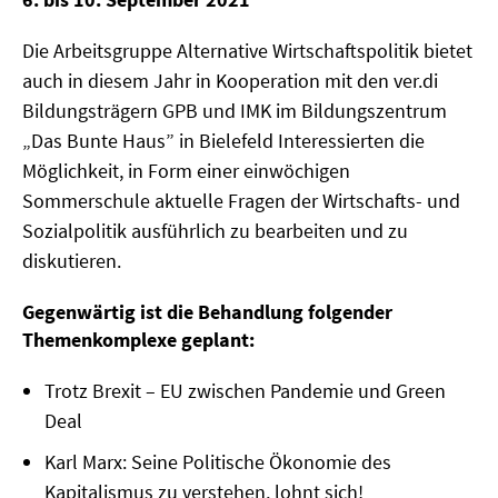
MATERIALIEN ZUR SOMMERSCHULE
Die Arbeitsgruppe Alternative Wirtschaftspolitik bietet
auch in diesem Jahr in Kooperation mit den ver.di
MEMO-FORUM
Bildungsträgern GPB und IMK im Bildungszentrum
SOMMERSCHULE
„Das Bunte Haus” in Bielefeld Interessierten die
Möglichkeit, in Form einer einwöchigen
SOMMERSCHULE 2025
Sommerschule aktuelle Fragen der Wirtschafts- und
Sozialpolitik ausführlich zu bearbeiten und zu
SOMMERSCHULE 2024
diskutieren.
SOMMERSCHULE 2023
Gegenwärtig ist die Behandlung folgender
SOMMERSCHULE 2022
Themenkomplexe geplant:
SOMMERSCHULE 2021
Trotz Brexit – EU zwischen Pandemie und Green
Deal
SOMMERSCHULE 2020
Karl Marx: Seine Politische Ökonomie des
Kapitalismus zu verstehen, lohnt sich!
SOMMERSCHULE 2019