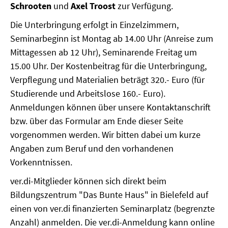
Schrooten
und
Axel Troost
zur Verfügung.
SOMMERSCHULE 2018
Die Unterbringung erfolgt in Einzelzimmern,
Seminarbeginn ist Montag ab 14.00 Uhr (Anreise zum
SOMMERSCHULE 2017
Mittagessen ab 12 Uhr), Seminarende Freitag um
15.00 Uhr. Der Kostenbeitrag für die Unterbringung,
SOMMERSCHULE 2016
Verpflegung und Materialien beträgt 320.- Euro (für
SOMMERSCHULE 2015
Studierende und Arbeitslose 160.- Euro).
Anmeldungen können über unsere Kontaktanschrift
SOMMERSCHULE 2014
bzw. über das Formular am Ende dieser Seite
vorgenommen werden. Wir bitten dabei um kurze
SOMMERSCHULE 2013
Angaben zum Beruf und den vorhandenen
Vorkenntnissen.
SOMMERSCHULE 2012
ver.di-Mitglieder können sich direkt beim
SOMMERSCHULE 2011
Bildungszentrum "Das Bunte Haus" in Bielefeld auf
einen von ver.di finanzierten Seminarplatz (begrenzte
SOMMERSCHULE 2010
Anzahl) anmelden. Die ver.di-Anmeldung kann online