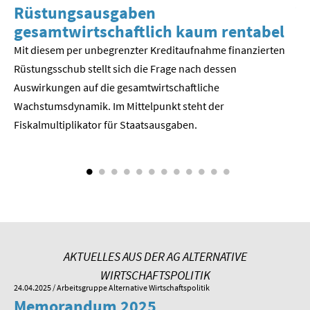
Rüstungsausgaben
V
gesamtwirtschaftlich kaum rentabel
z
Mit diesem per unbegrenzter Kreditaufnahme finanzierten
We
Rüstungsschub stellt sich die Frage nach dessen
ne
Der
Auswirkungen auf die gesamtwirtschaftli­che
Wachstumsdynamik. Im Mittelpunkt steht der
Fiskalmultiplikator für Staatsausgaben.
AKTUELLES AUS DER AG ALTERNATIVE
WIRTSCHAFTSPOLITIK
24.04.2025
/ Arbeitsgruppe Alternative Wirtschaftspolitik
01.
Memorandum 2025
M