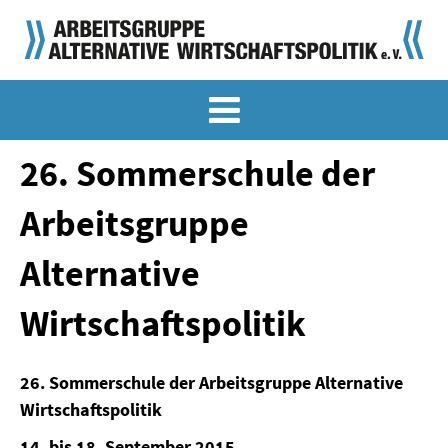
MEMO-ARCHIV
SONDERMEMORANDEN
26. Sommerschule der
MEMO-OSTDEUTSCHLAND
Arbeitsgruppe
KLASSIKER
Alternative
SONDERVERÖFFENTLICHUNGEN
Wirtschaftspolitik
LANGFASSUNGEN ZU DEN MEMORANDEN
MATERIALIEN
26. Sommerschule der Arbeitsgruppe Alternative
Wirtschaftspolitik
MATERIALIEN ZU DEN MEMORANDEN
14. bis 18. September 2015