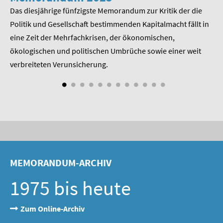
Das diesjährige fünfzigste Memorandum zur Kritik der die
Im
 am
Politik und Gesellschaft bestimmenden Kapitalmacht fällt in
Pr
eine Zeit der Mehrfachkrisen, der ökonomischen,
be
ökologischen und politischen Umbrüche sowie einer weit
St
nd
verbreiteten Verunsicherung.
MEMORANDUM-ARCHIV
1975 bis heute
Zum Online-Archiv