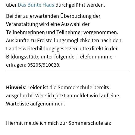
SOMMERSCHULE 2009
über
Das Bunte Haus
durchgeführt werden.
Bei der zu erwartenden Überbuchung der
SOMMERSCHULE 2008
Veranstaltung wird eine Auswahl der
SOMMERSCHULE 2007
Teilnehmerinnen und Teilnehmer vorgenommen.
Auskünfte zu Freistellungsmöglichkeiten nach den
Über uns
Landesweiterbildungsgesetzen bitte direkt in der
Bildungsstätte unter folgender Telefonnummer
Kontakt
erfragen: 05205/910028.
Termine
Newsletter
Hinweis
: Leider ist die Sommerschule bereits
ausgebucht. Wer sich jetzt anmeldet wird auf eine
Suche
Warteliste aufgenommen.
Presse
Hiermit melde ich mich zur Sommerschule an:
Veröffentlichungen unserer Mitglieder