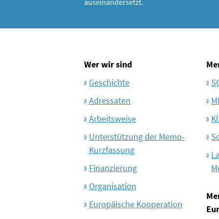
auseinandersetzt.
Wer wir sind
Me
Geschichte
S
Adressaten
M
Arbeitsweise
Kl
Unterstützung der Memo-
S
Kurzfassung
L
Finanzierung
M
Organisation
Me
Europäische Kooperation
Eu