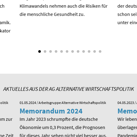
ach
Klimawandels nehmen auch die Risiken für
der deuts
die menschliche Gesundheit zu.
schon sei
amik.
unter ein
ikator
AKTUELLES AUS DER AG ALTERNATIVE WIRTSCHAFTSPOLITIK
olitik
01.05.2024
/ Arbeitsgruppe Alternative Wirtschaftspolitik
04.05.2023
/ 
Memorandum 2024
Memo
um zur
Im Jahr 2023 schrumpfte die deutsche
Wir leben 
Ökonomie um 0,3 Prozent, die Prognosen
überlager
ne Zeit
für dieses Jahr sehen nicht viel besser aus.
Pandemie,