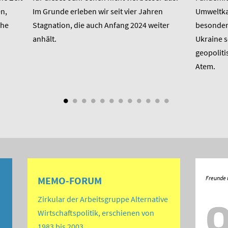
n,
Im Grunde erleben wir seit vier Jahren
Umweltkat
che
Stagnation, die auch Anfang 2024 weiter
besondere
anhält.
Ukraine 
geopoliti
Atem.
MEMO-FORUM
Zirkular der Arbeitsgruppe Alternative
Wirtschaftspolitik, erschienen von
1983 bis 2003