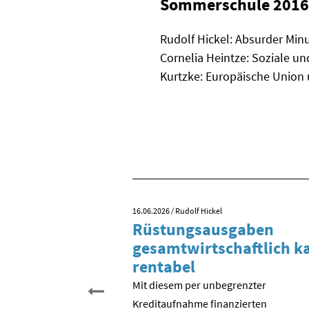
Sommerschule 2016 
Rudolf Hickel: Absurder Minu
Cornelia Heintze: Soziale un
Kurtzke: Europäische Union un
16.06.2026
/ Rudolf Hickel
 Tag der
Rüstungsausgaben
inigung?
gesamtwirtschaftlich 
rentabel
 begehen wir den 35.
schen Einheit. Aber was
Mit diesem per unbegrenzter
entlich gefeiert? Der
Kreditaufnahme finanzierten