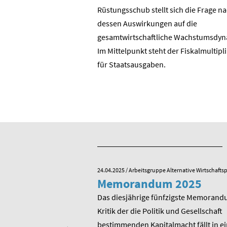
? Die Wende in der DDR?
Rüstungsschub stellt sich die Frage n
DR zur Bundesrepublik?
dessen Auswirkungen auf die
 ostdeutschen
gesamtwirtschaftli­che Wachstumsdyn
ie BRD?
Im Mittelpunkt steht der Fiskalmultipl
für Staatsausgaben.
e Alternative Wirtschaftspolitik
24.04.2025
/ Arbeitsgruppe Alternative Wirtschaftsp
he zum 80.
Memorandum 2025
von Rudolf
Das diesjährige fünfzigste Memorand
Kritik der die Politik und Gesellschaft
sitzender Prof. Dr.
bestimmenden Kapitalmacht fällt in ei