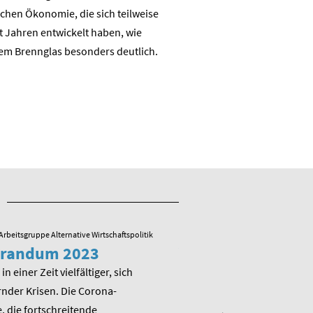
chen Ökonomie, die sich teilweise
nachhaltigen auch industrie
t Jahren entwickelt haben, wie
Wertschöpfungsbasis
em Brennglas besonders deutlich.
Arbeitsgruppe Alternative Wirtschaftspolitik
23.05.2022
/ Arbeitsgruppe Alternative
randum 2023
Veranstaltung zu
Memorandum 20
in einer Zeit vielfältiger, sich
nder Krisen. Die Corona-
Am Montag, den 13. Juni 202
 die fortschreitende
die Arbeitsgruppe Alternativ