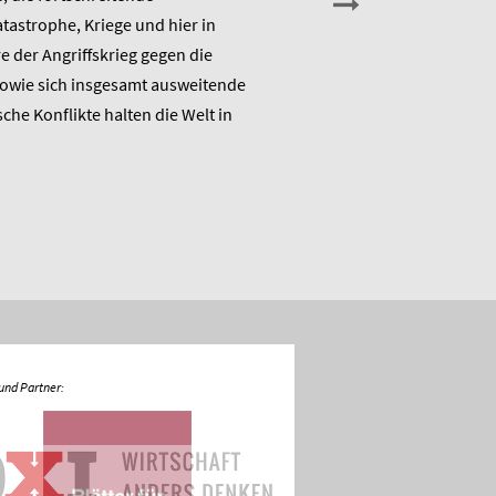
astrophe, Kriege und hier in
Wirtschaftspolitik das ME
 der Angriffskrieg gegen die
„Raus aus dem Klimanotstand
sowie sich insgesamt ausweitende
den Umbruch“ und stellt sic
sche Konflikte halten die Welt in
Diskussion.