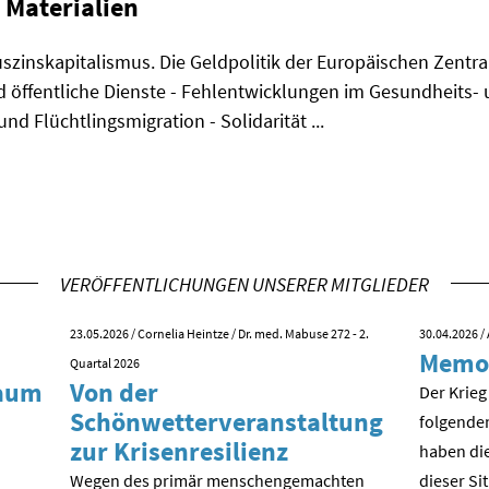
Materialien
szinskapitalismus. Die Geldpolitik der Europäischen Zentral
d öffentliche Dienste - Fehlentwicklungen im Gesundheits- 
d Flüchtlingsmigration - Solidarität ...
VERÖFFENTLICHUNGEN UNSERER MITGLIEDER
23.05.2026
/ Cornelia Heintze / Dr. med. Mabuse 272 - 2.
30.04.2026
/ 
Memo
Quartal 2026
kaum
Von der
Der Krieg
Schönwetterveranstaltung
folgende
zur Krisenresilienz
haben die
Wegen des primär menschengemachten
dieser Si