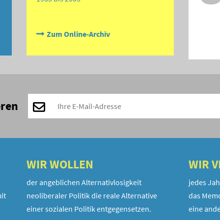
Zum Online-Archiv
eren
WIR WOLLEN
WIR 
der angeblichen Alternativlosigkeit
jedes Jah
it
neoliberaler Politik die reale Alternative
das Memo
einer sozialen Politik entgegensetzen.
eine ande