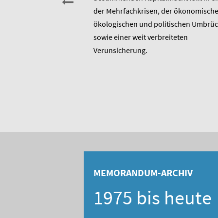
t am heutigen 17. Januar
der Mehrfachkrisen, der ökonomische
rtstag. Er ist u.a.
ökologischen und politischen Umbrü
rer 1975 entstandenen
sowie einer weit verbreiteten
 bis heute unverändert
Verunsicherung.
, Berater und Publizist
MEMORANDUM-ARCHIV
1975 bis heute