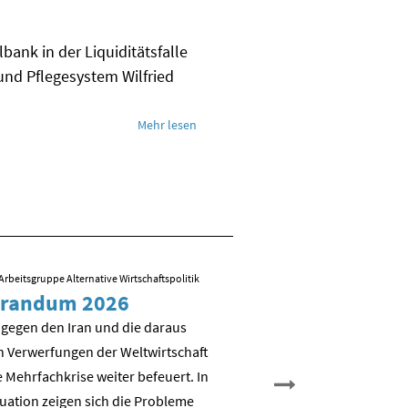
bank in der Liquiditätsfalle
und Pflegesystem Wilfried
Mehr lesen
Arbeitsgruppe Alternative Wirtschaftspolitik
09.03.2026
/ Folien zum Vortrag von R
randum 2026
Sozial-ökologisch
Transformation – 
 gegen den Iran und die daraus
es weiter?
n Verwerfungen der Weltwirtschaft
 Mehrfachkrise weiter befeuert. In
Nicht Deindustrialisierung, 
tuation zeigen sich die Probleme
Dekarbonisierung: Aufbau e