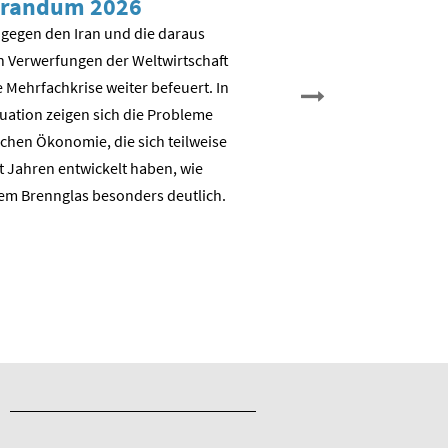
randum 2026
Sozial-ökologisch
Transformation – 
 gegen den Iran und die daraus
es weiter?
n Verwerfungen der Weltwirtschaft
 Mehrfachkrise weiter befeuert. In
Nicht Deindustrialisierung, 
tuation zeigen sich die Probleme
Dekarbonisierung: Aufbau e
chen Ökonomie, die sich teilweise
nachhaltigen auch industrie
t Jahren entwickelt haben, wie
Wertschöpfungsbasis
em Brennglas besonders deutlich.