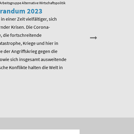
Arbeitsgruppe Alternative Wirtschaftspolitik
23.05.2022
/ Arbeitsgruppe Alternative
randum 2023
Veranstaltung zu
Memorandum 20
in einer Zeit vielfältiger, sich
nder Krisen. Die Corona-
Am Montag, den 13. Juni 202
 die fortschreitende
die Arbeitsgruppe Alternativ
astrophe, Kriege und hier in
Wirtschaftspolitik das ME
 der Angriffskrieg gegen die
„Raus aus dem Klimanotstand
sowie sich insgesamt ausweitende
den Umbruch“ und stellt sic
sche Konflikte halten die Welt in
Diskussion.