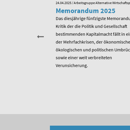
e Alternative Wirtschaftspolitik
24.04.2025
/ Arbeitsgruppe Alternative Wirtschaftsp
he zum 80.
Memorandum 2025
von Rudolf
Das diesjährige fünfzigste Memorand
Kritik der die Politik und Gesellschaft
sitzender Prof. Dr.
bestimmenden Kapitalmacht fällt in ei
t am heutigen 17. Januar
der Mehrfachkrisen, der ökonomische
rtstag. Er ist u.a.
ökologischen und politischen Umbrü
rer 1975 entstandenen
sowie einer weit verbreiteten
 bis heute unverändert
Verunsicherung.
, Berater und Publizist