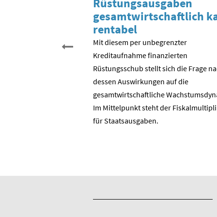
 Tag der
Rüstungsausgaben
inigung?
gesamtwirtschaftlich 
rentabel
 begehen wir den 35.
schen Einheit. Aber was
Mit diesem per unbegrenzter
entlich gefeiert? Der
Kreditaufnahme finanzierten
? Die Wende in der DDR?
Rüstungsschub stellt sich die Frage n
DR zur Bundesrepublik?
dessen Auswirkungen auf die
 ostdeutschen
gesamtwirtschaftli­che Wachstumsdyn
ie BRD?
Im Mittelpunkt steht der Fiskalmultipl
für Staatsausgaben.