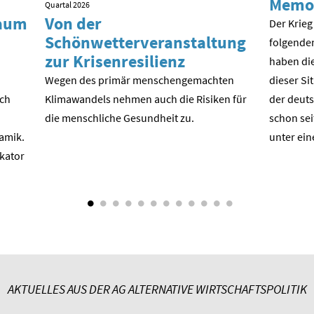
Memo
Quartal 2026
kaum
Von der
Der Krieg
Schönwetterveranstaltung
folgende
zur Krisenresilienz
haben die
Wegen des primär menschengemachten
dieser Si
ach
Klimawandels nehmen auch die Risiken für
der deuts
die menschliche Gesundheit zu.
schon sei
amik.
unter ein
ikator
AKTUELLES AUS DER AG ALTERNATIVE WIRTSCHAFTSPOLITIK