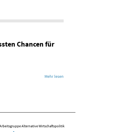
ssten Chancen für
Mehr lesen
Arbeitsgruppe Alternative Wirtschaftspolitik
09.03.2026
/ Folien zum Vortrag von R