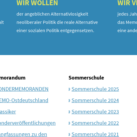
WIR WOLLEN
WIR 
der angeblichen Alternativlosigkeit
jedes Jah
it
neoliberaler Politik die reale Alternative
das Memo
einer sozialen Politik entgegensetzen.
eine ande
morandum
Sommerschule
ONDERMEMORANDEN
Sommerschule 2025
EMO-Ostdeutschland
Sommerschule 2024
assiker
Sommerschule 2023
onderveröffentlichungen
Sommerschule 2022
angfassungen zu den
Sommerschule 2021