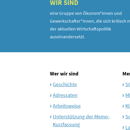
WIR SIND
eine Gruppe von Ökonom*innen und
Gewerkschafter*innen, die sich kritisch m
der aktuellen Wirtschaftspolitik
auseinandersetzt.
Wer wir sind
Me
Geschichte
S
Adressaten
M
Arbeitsweise
Kl
Unterstützung der Memo-
S
Kurzfassung
L