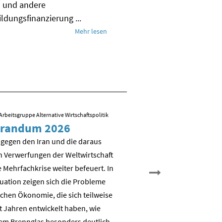
M und andere
dungsfinanzierung ...
Mehr lesen
Arbeitsgruppe Alternative Wirtschaftspolitik
09.03.2026
/ Folien zum Vortrag von R
randum 2026
Sozial-ökologisch
Transformation – 
 gegen den Iran und die daraus
es weiter?
n Verwerfungen der Weltwirtschaft
 Mehrfachkrise weiter befeuert. In
Nicht Deindustrialisierung, 
tuation zeigen sich die Probleme
Dekarbonisierung: Aufbau e
chen Ökonomie, die sich teilweise
nachhaltigen auch industrie
t Jahren entwickelt haben, wie
Wertschöpfungsbasis
em Brennglas besonders deutlich.