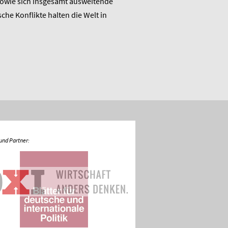
sowie sich insgesamt ausweitende
den Umbruch“ und stellt sic
sche Konflikte halten die Welt in
Diskussion.