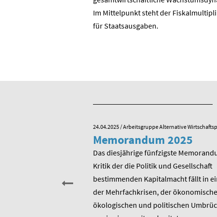
ie BRD?
Im Mittelpunkt steht der Fiskalmultipl
für Staatsausgaben.
e Alternative Wirtschaftspolitik
24.04.2025
/ Arbeitsgruppe Alternative Wirtschaftsp
he zum 80.
Memorandum 2025
von Rudolf
Das diesjährige fünfzigste Memorand
Kritik der die Politik und Gesellschaft
sitzender Prof. Dr.
bestimmenden Kapitalmacht fällt in ei
t am heutigen 17. Januar
der Mehrfachkrisen, der ökonomische
rtstag. Er ist u.a.
ökologischen und politischen Umbrü