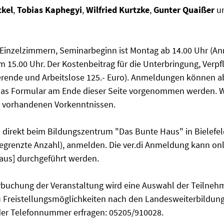
ckel
,
Tobias Kaphegyi
,
Wilfried Kurtzke
,
Gunter Quaißer
u
n Einzelzimmern, Seminarbeginn ist Montag ab 14.00 Uhr (An
m 15.00 Uhr. Der Kostenbeitrag für die Unterbringung, Verp
dierende und Arbeitslose 125.- Euro). Anmeldungen können a
das Formular am Ende dieser Seite vorgenommen werden. Wi
 vorhandenen Vorkenntnissen.
h direkt beim Bildungszentrum "Das Bunte Haus" in Bielefeld
begrenzte Anzahl), anmelden. Die ver.di Anmeldung kann on
aus] durchgeführt werden.
rbuchung der Veranstaltung wird eine Auswahl der Teilne
reistellungsmöglichkeiten nach den Landesweiterbildungsg
der Telefonnummer erfragen: 05205/910028.