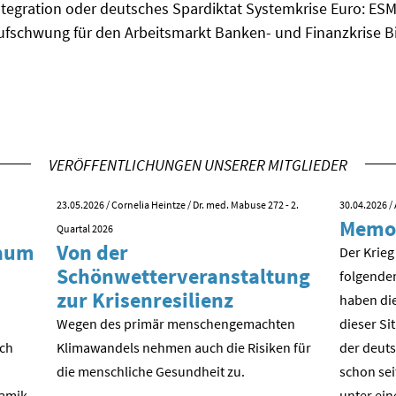
ntegration oder deutsches Spardiktat Systemkrise Euro: ES
fschwung für den Arbeitsmarkt Banken- und Finanzkrise Bil
VERÖFFENTLICHUNGEN UNSERER MITGLIEDER
23.05.2026
/ Cornelia Heintze / Dr. med. Mabuse 272 - 2.
30.04.2026
/ 
Memo
Quartal 2026
kaum
Von der
Der Krieg
Schönwetterveranstaltung
folgende
zur Krisenresilienz
haben die
Wegen des primär menschengemachten
dieser Si
ach
Klimawandels nehmen auch die Risiken für
der deuts
die menschliche Gesundheit zu.
schon sei
amik.
unter ein