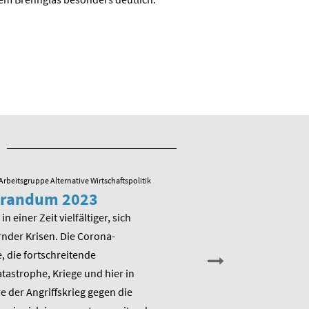
Arbeitsgruppe Alternative Wirtschaftspolitik
23.05.2022
/ Arbeitsgruppe Alternative
randum 2023
Veranstaltung zu
Memorandum 20
in einer Zeit vielfältiger, sich
nder Krisen. Die Corona-
Am Montag, den 13. Juni 202
 die fortschreitende
die Arbeitsgruppe Alternativ
astrophe, Kriege und hier in
Wirtschaftspolitik das ME
 der Angriffskrieg gegen die
„Raus aus dem Klimanotstand