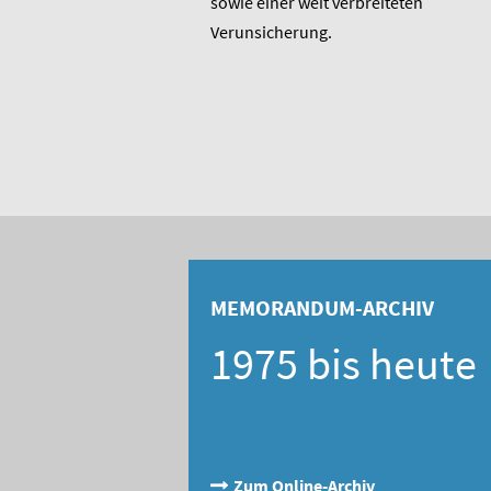
rer 1975 entstandenen
sowie einer weit verbreiteten
 bis heute unverändert
Verunsicherung.
, Berater und Publizist
MEMORANDUM-ARCHIV
1975 bis heute
Zum Online-Archiv