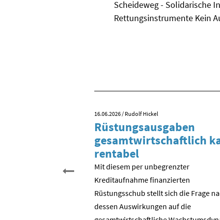
Scheideweg - Solidarische I
Rettungsinstrumente Kein Au
16.06.2026
/ Rudolf Hickel
 Tag der
Rüstungsausgaben
inigung?
gesamtwirtschaftlich 
rentabel
 begehen wir den 35.
schen Einheit. Aber was
Mit diesem per unbegrenzter
entlich gefeiert? Der
Kreditaufnahme finanzierten
? Die Wende in der DDR?
Rüstungsschub stellt sich die Frage n
DR zur Bundesrepublik?
dessen Auswirkungen auf die
 ostdeutschen
gesamtwirtschaftli­che Wachstumsdyn