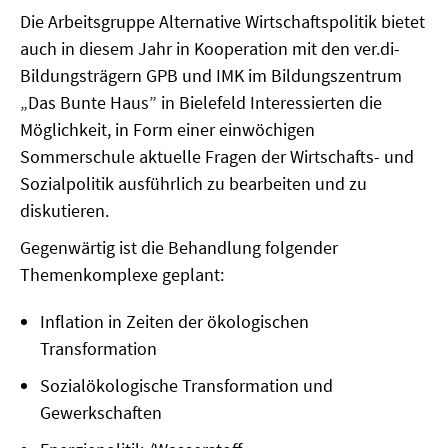
Die Arbeitsgruppe Alternative Wirtschaftspolitik bietet
MATERIALIEN ZUR SOMMERSCHULE
auch in diesem Jahr in Kooperation mit den ver.di-
MEMO-FORUM
Bildungsträgern GPB und IMK im Bildungszentrum
„Das Bunte Haus” in Bielefeld Interessierten die
SOMMERSCHULE
Möglichkeit, in Form einer einwöchigen
Sommerschule aktuelle Fragen der Wirtschafts- und
SOMMERSCHULE 2025
Sozialpolitik ausführlich zu bearbeiten und zu
diskutieren.
SOMMERSCHULE 2024
Gegenwärtig ist die Behandlung folgender
SOMMERSCHULE 2023
Themenkomplexe geplant:
SOMMERSCHULE 2022
Inflation in Zeiten der ökologischen
Transformation
SOMMERSCHULE 2021
Sozialökologische Transformation und
SOMMERSCHULE 2020
Gewerkschaften
SOMMERSCHULE 2019