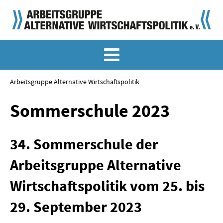
MEMO-ARCHIV
SONDERMEMORANDEN
Arbeitsgruppe Alternative Wirtschaftspolitik
MEMO-OSTDEUTSCHLAND
Sommerschule 2023
KLASSIKER
34. Sommerschule der
SONDERVERÖFFENTLICHUNGEN
Arbeitsgruppe Alternative
LANGFASSUNGEN ZU DEN MEMORANDEN
Wirtschaftspolitik vom 25. bis
MATERIALIEN
29. September 2023
MATERIALIEN ZU DEN MEMORANDEN