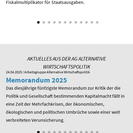
Fiskalmultiplikator für Staatsausgaben.
AKTUELLES AUS DER AG ALTERNATIVE
WIRTSCHAFTSPOLITIK
24.04.2025
/ Arbeitsgruppe Alternative Wirtschaftspolitik
01.
Memorandum 2025
M
Das diesjährige fünfzigste Memorandum zur Kritik der die
Im
 am
Politik und Gesellschaft bestimmenden Kapitalmacht fällt in
Pr
eine Zeit der Mehrfachkrisen, der ökonomischen,
be
ökologischen und politischen Umbrüche sowie einer weit
St
nd
verbreiteten Verunsicherung.