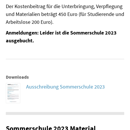
SOMMERSCHULE 2009
Der Kostenbeitrag für die Unterbringung, Verpflegung
und Materialien beträgt 450 Euro (für Studierende und
SOMMERSCHULE 2008
Arbeitslose 200 Euro).
SOMMERSCHULE 2007
Anmeldungen: Leider ist die Sommerschule 2023
ausgebucht.
Über uns
Kontakt
Termine
Downloads
Newsletter
Ausschreibung Sommerschule 2023
Suche
Presse
Veröffentlichungen unserer Mitglieder
Sommerschule 2023 Material