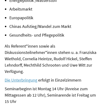
Energiepolitik /Wasserstoff
Arbeitsmarkt
SOMMERSCHULE 2018
Europapolitik
SOMMERSCHULE 2017
Chinas Aufstieg/Wandel zum Markt
SOMMERSCHULE 2016
Gesundheits- und Pflegepolitik
SOMMERSCHULE 2015
Als Referent*innen sowie als
Diskussionsteilnehmer*innen stehen u. a. Franziska
SOMMERSCHULE 2014
Wiethold, Cornelia Heintze, Rudolf Hickel, Steffen
SOMMERSCHULE 2013
Lehndorff, Mechthild Schrooten und Uwe Witt zur
Verfügung.
SOMMERSCHULE 2012
Die Unterbringung
erfolgt in Einzelzimmern
SOMMERSCHULE 2011
Seminarbeginn ist Montag 14 Uhr (Anreise zum
Mittagessen ab 12 Uhr), Seminarende ist Freitag um
SOMMERSCHULE 2010
15 Uhr