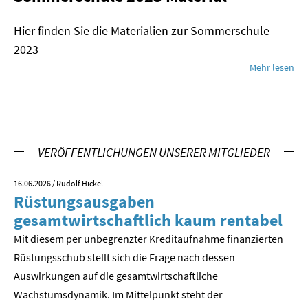
Hier finden Sie die Materialien zur Sommerschule
2023
Mehr lesen
VERÖFFENTLICHUNGEN UNSERER MITGLIEDER
16.06.2026
/ Rudolf Hickel
23.
Rüstungsausgaben
V
gesamtwirtschaftlich kaum rentabel
z
Mit diesem per unbegrenzter Kreditaufnahme finanzierten
We
Rüstungsschub stellt sich die Frage nach dessen
ne
Der
Auswirkungen auf die gesamtwirtschaftli­che
Wachstumsdynamik. Im Mittelpunkt steht der