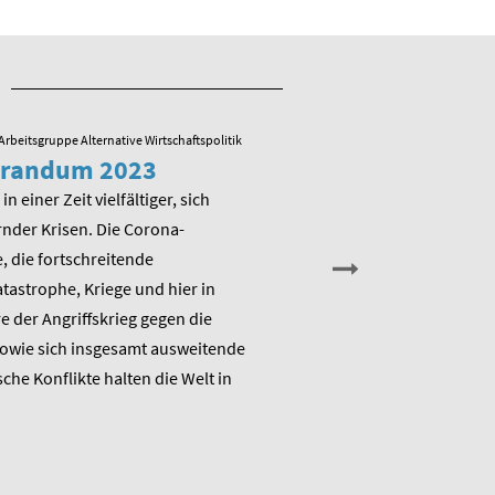
Arbeitsgruppe Alternative Wirtschaftspolitik
23.05.2022
/ Arbeitsgruppe Alternative
randum 2023
Veranstaltung zu
Memorandum 20
in einer Zeit vielfältiger, sich
nder Krisen. Die Corona-
Am Montag, den 13. Juni 202
 die fortschreitende
die Arbeitsgruppe Alternativ
astrophe, Kriege und hier in
Wirtschaftspolitik das ME
 der Angriffskrieg gegen die
„Raus aus dem Klimanotstand
sowie sich insgesamt ausweitende
den Umbruch“ und stellt sic
sche Konflikte halten die Welt in
Diskussion.