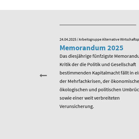
e Alternative Wirtschaftspolitik
24.04.2025
/ Arbeitsgruppe Alternative Wirtschaftsp
he zum 80.
Memorandum 2025
von Rudolf
Das diesjährige fünfzigste Memorand
Kritik der die Politik und Gesellschaft
sitzender Prof. Dr.
bestimmenden Kapitalmacht fällt in ei
t am heutigen 17. Januar
der Mehrfachkrisen, der ökonomische
rtstag. Er ist u.a.
ökologischen und politischen Umbrü
rer 1975 entstandenen
sowie einer weit verbreiteten
 bis heute unverändert
Verunsicherung.
, Berater und Publizist