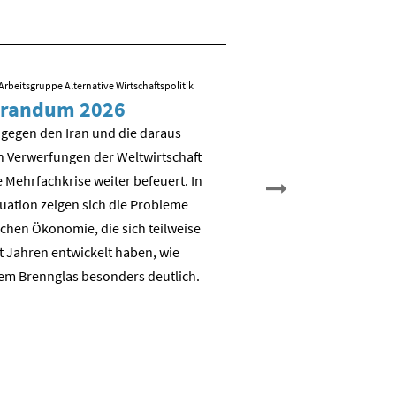
Arbeitsgruppe Alternative Wirtschaftspolitik
09.03.2026
/ Folien zum Vortrag von R
randum 2026
Sozial-ökologisch
Transformation – 
 gegen den Iran und die daraus
es weiter?
n Verwerfungen der Weltwirtschaft
 Mehrfachkrise weiter befeuert. In
Nicht Deindustrialisierung, 
tuation zeigen sich die Probleme
Dekarbonisierung: Aufbau e
chen Ökonomie, die sich teilweise
nachhaltigen auch industrie
t Jahren entwickelt haben, wie
Wertschöpfungsbasis
em Brennglas besonders deutlich.