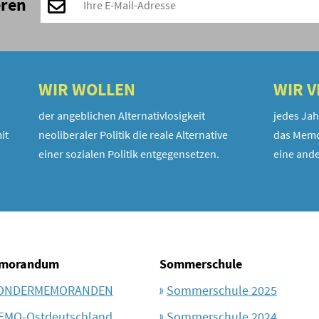
eren
WIR WOLLEN
WIR 
der angeblichen Alternativlosigkeit
jedes Jah
it
neoliberaler Politik die reale Alternative
das Memo
einer sozialen Politik entgegensetzen.
eine ande
morandum
Sommerschule
ONDERMEMORANDEN
Sommerschule 2025
EMO-Ostdeutschland
Sommerschule 2024