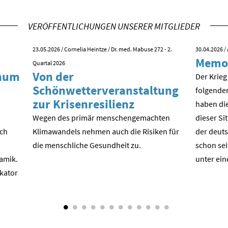
VERÖFFENTLICHUNGEN UNSERER MITGLIEDER
23.05.2026
/ Cornelia Heintze / Dr. med. Mabuse 272 - 2.
30.04.2026
/ 
Memo
Quartal 2026
kaum
Von der
Der Krieg
Schönwetterveranstaltung
folgende
zur Krisenresilienz
haben die
Wegen des primär menschengemachten
dieser Si
ach
Klimawandels nehmen auch die Risiken für
der deuts
die menschliche Gesundheit zu.
schon sei
amik.
unter ein
ikator