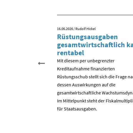
16.06.2026
/ Rudolf Hickel
 Tag der
Rüstungsausgaben
inigung?
gesamtwirtschaftlich 
rentabel
 begehen wir den 35.
schen Einheit. Aber was
Mit diesem per unbegrenzter
entlich gefeiert? Der
Kreditaufnahme finanzierten
? Die Wende in der DDR?
Rüstungsschub stellt sich die Frage n
DR zur Bundesrepublik?
dessen Auswirkungen auf die
 ostdeutschen
gesamtwirtschaftli­che Wachstumsdyn
ie BRD?
Im Mittelpunkt steht der Fiskalmultipl
für Staatsausgaben.