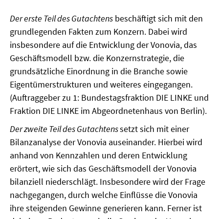
MATERIALIEN ZUR SOMMERSCHULE
Der erste Teil des Gutachtens
beschäftigt sich mit den
grundlegenden Fakten zum Konzern. Dabei wird
MEMO-FORUM
insbesondere auf die Entwicklung der Vonovia, das
Geschäftsmodell bzw. die Konzernstrategie, die
SOMMERSCHULE
grundsätzliche Einordnung in die Branche sowie
SOMMERSCHULE 2025
Eigentümerstrukturen und weiteres eingegangen.
(Auftraggeber zu 1: Bundestagsfraktion DIE LINKE und
SOMMERSCHULE 2024
Fraktion DIE LINKE im Abgeordnetenhaus von Berlin).
SOMMERSCHULE 2023
Der zweite Teil des Gutachtens
setzt sich mit einer
Bilanzanalyse der Vonovia auseinander. Hierbei wird
SOMMERSCHULE 2022
anhand von Kennzahlen und deren Entwicklung
erörtert, wie sich das Geschäftsmodell der Vonovia
SOMMERSCHULE 2021
bilanziell niederschlägt. Insbesondere wird der Frage
SOMMERSCHULE 2020
nachgegangen, durch welche Einflüsse die Vonovia
ihre steigenden Gewinne generieren kann. Ferner ist
SOMMERSCHULE 2019