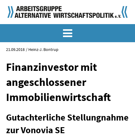
MEMO-ARCHIV
SONDERMEMORANDEN
21.09.2018
Heinz-J. Bontrup
MEMO-OSTDEUTSCHLAND
Finanzinvestor mit
KLASSIKER
angeschlossener
SONDERVERÖFFENTLICHUNGEN
Immobilienwirtschaft
LANGFASSUNGEN ZU DEN MEMORANDEN
Gutachterliche Stellungnahme
MATERIALIEN
zur Vonovia SE
MATERIALIEN ZU DEN MEMORANDEN