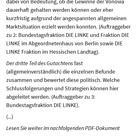
dabei von Bedeutung, ob die Gewinne der Vonovia
dauerhaft gehalten werden können oder eher
SOMMERSCHULE 2018
kurzfristig aufgrund der angespannten allgemeinen
Marktsituation erzielt werden konnten. (Auftraggeber
SOMMERSCHULE 2017
zu 2: Bundestagsfraktion DIE LINKE und Fraktion DIE
SOMMERSCHULE 2016
LINKE im Abgeordnetenhaus von Berlin sowie DIE
LINKE Fraktion im Hessischen Landtag).
SOMMERSCHULE 2015
Der dritte Teil des Gutachtens
fast
SOMMERSCHULE 2014
(allgemeinverständlich) die einzelnen Befunde
zusammen und bewertet diese politisch. Welche
SOMMERSCHULE 2013
Schlussfolgerungen und Strategien können hier
abgeleitet werden. (Auftraggeber zu 3:
SOMMERSCHULE 2012
Bundestagsfraktion DIE LINKE).
SOMMERSCHULE 2011
(...)
Lesen Sie weiter im nachfolgenden PDF-Dokument
SOMMERSCHULE 2010