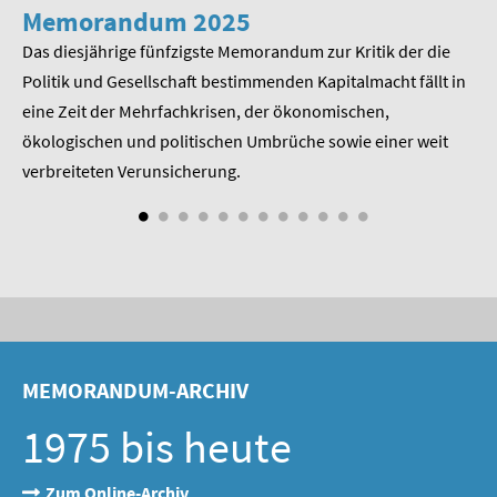
Memorandum 2025
M
Das diesjährige fünfzigste Memorandum zur Kritik der die
Im
 am
Politik und Gesellschaft bestimmenden Kapitalmacht fällt in
Pr
eine Zeit der Mehrfachkrisen, der ökonomischen,
be
ökologischen und politischen Umbrüche sowie einer weit
St
nd
verbreiteten Verunsicherung.
MEMORANDUM-ARCHIV
1975 bis heute
Zum Online-Archiv