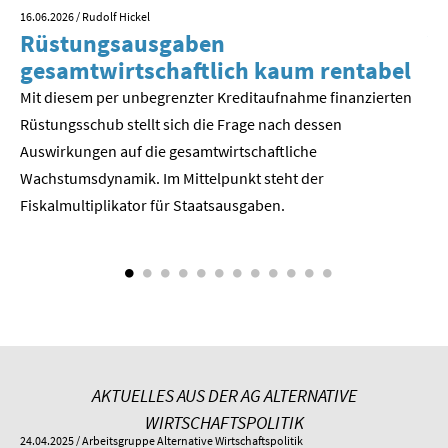
16.06.2026
/ Rudolf Hickel
23.
Rüstungsausgaben
V
gesamtwirtschaftlich kaum rentabel
z
Mit diesem per unbegrenzter Kreditaufnahme finanzierten
We
Rüstungsschub stellt sich die Frage nach dessen
ne
Der
Auswirkungen auf die gesamtwirtschaftli­che
Wachstumsdynamik. Im Mittelpunkt steht der
Fiskalmultiplikator für Staatsausgaben.
AKTUELLES AUS DER AG ALTERNATIVE
WIRTSCHAFTSPOLITIK
24.04.2025
/ Arbeitsgruppe Alternative Wirtschaftspolitik
01.