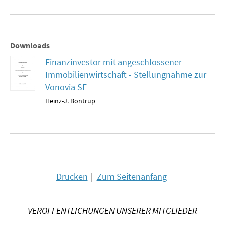
SOMMERSCHULE 2009
SOMMERSCHULE 2008
Downloads
SOMMERSCHULE 2007
Finanzinvestor mit angeschlossener
Immobilienwirtschaft - Stellungnahme zur
Über uns
Vonovia SE
Kontakt
Heinz-J. Bontrup
Termine
Newsletter
Suche
Drucken
Zum Seitenanfang
Presse
VERÖFFENTLICHUNGEN UNSERER MITGLIEDER
Veröffentlichungen unserer Mitglieder