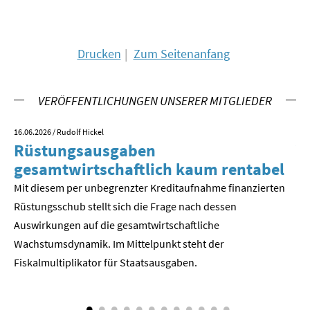
SOMMERSCHULE 2018
Drucken
Zum Seitenanfang
SOMMERSCHULE 2017
SOMMERSCHULE 2016
VERÖFFENTLICHUNGEN UNSERER MITGLIEDER
SOMMERSCHULE 2015
16.06.2026
/ Rudolf Hickel
23.
Rüstungsausgaben
V
SOMMERSCHULE 2014
gesamtwirtschaftlich kaum rentabel
z
Mit diesem per unbegrenzter Kreditaufnahme finanzierten
We
SOMMERSCHULE 2013
Rüstungsschub stellt sich die Frage nach dessen
ne
SOMMERSCHULE 2012
Der
Auswirkungen auf die gesamtwirtschaftli­che
Wachstumsdynamik. Im Mittelpunkt steht der
SOMMERSCHULE 2011
Fiskalmultiplikator für Staatsausgaben.
SOMMERSCHULE 2010