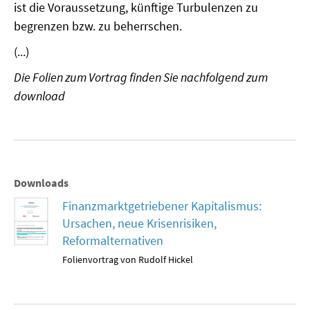
ist die Voraussetzung, künftige Turbulenzen zu
MATERIALIEN ZUR SOMMERSCHULE
begrenzen bzw. zu beherrschen.
MEMO-FORUM
(...)
Die Folien zum Vortrag finden Sie nachfolgend zum
SOMMERSCHULE
download
SOMMERSCHULE 2025
SOMMERSCHULE 2024
SOMMERSCHULE 2023
Downloads
Finanzmarktgetriebener Kapitalismus:
SOMMERSCHULE 2022
Ursachen, neue Krisenrisiken,
Reformalternativen
SOMMERSCHULE 2021
Folienvortrag von Rudolf Hickel
SOMMERSCHULE 2020
SOMMERSCHULE 2019