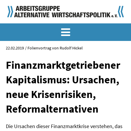
MEMO-ARCHIV
SONDERMEMORANDEN
22.02.2019
Folienvortrag von Rudolf Hickel
MEMO-OSTDEUTSCHLAND
Finanzmarktgetriebener
KLASSIKER
Kapitalismus: Ursachen,
SONDERVERÖFFENTLICHUNGEN
neue Krisenrisiken,
LANGFASSUNGEN ZU DEN MEMORANDEN
Reformalternativen
MATERIALIEN
MATERIALIEN ZU DEN MEMORANDEN
Die Ursachen dieser Finanzmarktkrise verstehen, das