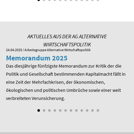
SOMMERSCHULE 2009
SOMMERSCHULE 2008
SOMMERSCHULE 2007
AKTUELLES AUS DER AG ALTERNATIVE
WIRTSCHAFTSPOLITIK
Über uns
24.04.2025
/ Arbeitsgruppe Alternative Wirtschaftspolitik
01.
Memorandum 2025
M
Kontakt
Das diesjährige fünfzigste Memorandum zur Kritik der die
Im
Termine
 am
Politik und Gesellschaft bestimmenden Kapitalmacht fällt in
Pr
eine Zeit der Mehrfachkrisen, der ökonomischen,
be
Newsletter
ökologischen und politischen Umbrüche sowie einer weit
St
nd
verbreiteten Verunsicherung.
Suche
Presse
Veröffentlichungen unserer Mitglieder