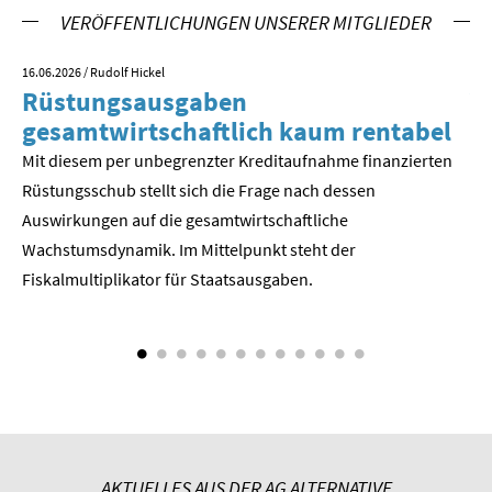
VERÖFFENTLICHUNGEN UNSERER MITGLIEDER
SOMMERSCHULE 2018
16.06.2026
/ Rudolf Hickel
23.
SOMMERSCHULE 2017
Rüstungsausgaben
V
gesamtwirtschaftlich kaum rentabel
z
SOMMERSCHULE 2016
Mit diesem per unbegrenzter Kreditaufnahme finanzierten
We
Rüstungsschub stellt sich die Frage nach dessen
ne
SOMMERSCHULE 2015
Der
Auswirkungen auf die gesamtwirtschaftli­che
SOMMERSCHULE 2014
Wachstumsdynamik. Im Mittelpunkt steht der
Fiskalmultiplikator für Staatsausgaben.
SOMMERSCHULE 2013
SOMMERSCHULE 2012
SOMMERSCHULE 2011
SOMMERSCHULE 2010
AKTUELLES AUS DER AG ALTERNATIVE