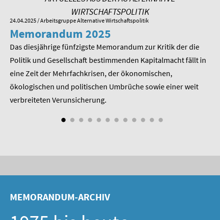
SOMMERSCHULE 2009
WIRTSCHAFTSPOLITIK
24.04.2025
/ Arbeitsgruppe Alternative Wirtschaftspolitik
01.
SOMMERSCHULE 2008
Memorandum 2025
M
Das diesjährige fünfzigste Memorandum zur Kritik der die
Im
SOMMERSCHULE 2007
 am
Politik und Gesellschaft bestimmenden Kapitalmacht fällt in
Pr
Über uns
eine Zeit der Mehrfachkrisen, der ökonomischen,
be
ökologischen und politischen Umbrüche sowie einer weit
St
Kontakt
nd
verbreiteten Verunsicherung.
Termine
Newsletter
Suche
Presse
MEMORANDUM-ARCHIV
Veröffentlichungen unserer Mitglieder