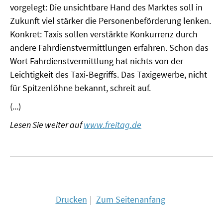
vorgelegt: Die unsichtbare Hand des Marktes soll in
MATERIALIEN ZUR SOMMERSCHULE
Zukunft viel stärker die Personenbeförderung lenken.
Konkret: Taxis sollen verstärkte Konkurrenz durch
MEMO-FORUM
andere Fahrdienstvermittlungen erfahren. Schon das
SOMMERSCHULE
Wort Fahrdienstvermittlung hat nichts von der
Leichtigkeit des Taxi-Begriffs. Das Taxigewerbe, nicht
SOMMERSCHULE 2025
für Spitzenlöhne bekannt, schreit auf.
SOMMERSCHULE 2024
(...)
Lesen Sie weiter auf
www.freitag.de
SOMMERSCHULE 2023
SOMMERSCHULE 2022
SOMMERSCHULE 2021
SOMMERSCHULE 2020
Drucken
Zum Seitenanfang
SOMMERSCHULE 2019