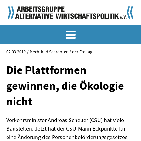
MEMO-ARCHIV
SONDERMEMORANDEN
02.03.2019
Mechthild Schrooten / der Freitag
MEMO-OSTDEUTSCHLAND
Die Plattformen
KLASSIKER
gewinnen, die Ökologie
SONDERVERÖFFENTLICHUNGEN
nicht
LANGFASSUNGEN ZU DEN MEMORANDEN
Verkehrsminister Andreas Scheuer (CSU) hat viele
MATERIALIEN
Baustellen. Jetzt hat der CSU-Mann Eckpunkte für
MATERIALIEN ZU DEN MEMORANDEN
eine Änderung des Personenbeförderungsgesetzes