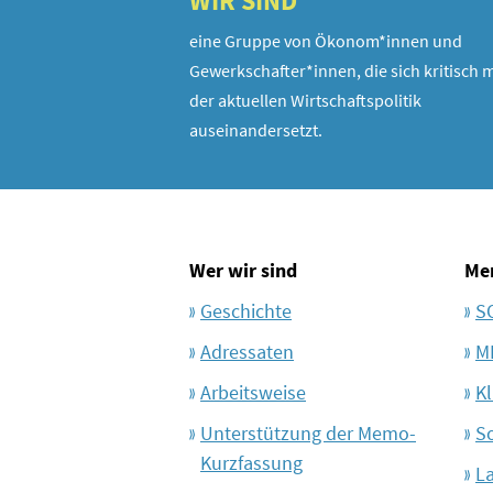
WIR SIND
eine Gruppe von Ökonom*innen und
Gewerkschafter*innen, die sich kritisch m
der aktuellen Wirtschaftspolitik
auseinandersetzt.
Wer wir sind
Me
Geschichte
S
Adressaten
M
Arbeitsweise
Kl
Unterstützung der Memo-
S
Kurzfassung
L