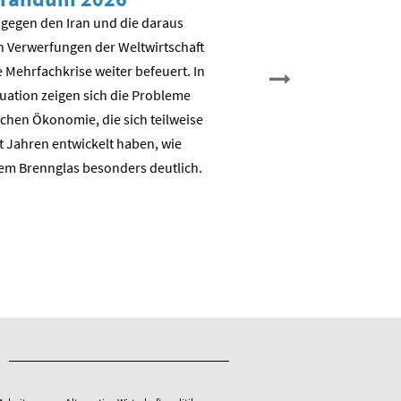
Transformation – 
 gegen den Iran und die daraus
es weiter?
n Verwerfungen der Weltwirtschaft
 Mehrfachkrise weiter befeuert. In
Nicht Deindustrialisierung, 
tuation zeigen sich die Probleme
Dekarbonisierung: Aufbau e
chen Ökonomie, die sich teilweise
nachhaltigen auch industrie
t Jahren entwickelt haben, wie
Wertschöpfungsbasis
em Brennglas besonders deutlich.