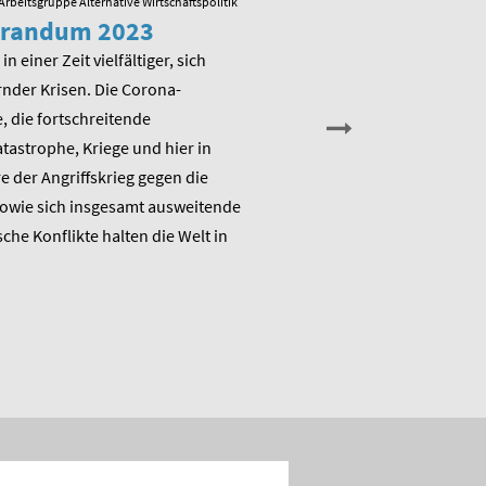
Arbeitsgruppe Alternative Wirtschaftspolitik
23.05.2022
/ Arbeitsgruppe Alternative
randum 2023
Veranstaltung zu
Memorandum 20
in einer Zeit vielfältiger, sich
nder Krisen. Die Corona-
Am Montag, den 13. Juni 202
 die fortschreitende
die Arbeitsgruppe Alternativ
astrophe, Kriege und hier in
Wirtschaftspolitik das ME
 der Angriffskrieg gegen die
„Raus aus dem Klimanotstand
sowie sich insgesamt ausweitende
den Umbruch“ und stellt sic
sche Konflikte halten die Welt in
Diskussion.