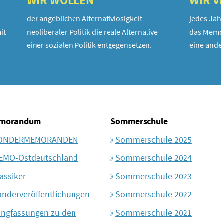
WIR WOLLEN
WIR 
der angeblichen Alternativlosigkeit
jedes Jah
it
neoliberaler Politik die reale Alternative
das Memo
einer sozialen Politik entgegensetzen.
eine ande
morandum
Sommerschule
ONDERMEMORANDEN
Sommerschule 2025
EMO-Ostdeutschland
Sommerschule 2024
assiker
Sommerschule 2023
onderveröffentlichungen
Sommerschule 2022
angfassungen zu den
Sommerschule 2021