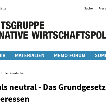
etter
Suche
Pres
IV
MATERIALIEN
MEMO-FORUM
SOM
nkfurter Rundschau
als neutral - Das Grundgesetz
teressen