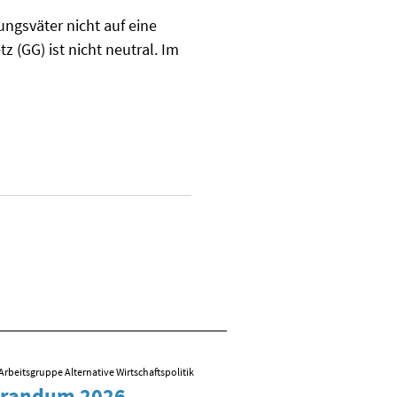
ungsväter nicht auf eine
 (GG) ist nicht neutral. Im
Arbeitsgruppe Alternative Wirtschaftspolitik
09.03.2026
/ Folien zum Vortrag von R
randum 2026
Sozial-ökologisch