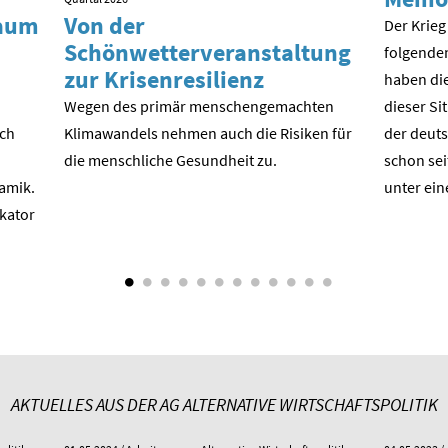
kaum
Von der
Der Krieg
Schönwetterveranstaltung
folgende
zur Krisenresilienz
haben die
Wegen des primär menschengemachten
dieser Si
ach
Klimawandels nehmen auch die Risiken für
der deuts
die menschliche Gesundheit zu.
schon sei
amik.
unter ein
ikator
AKTUELLES AUS DER AG ALTERNATIVE WIRTSCHAFTSPOLITIK