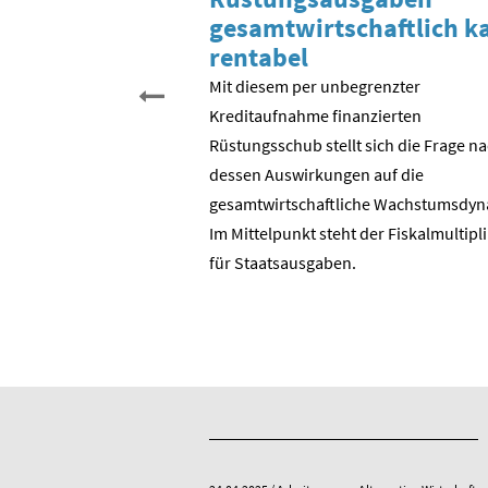
inigung?
gesamtwirtschaftlich 
rentabel
 begehen wir den 35.
schen Einheit. Aber was
Mit diesem per unbegrenzter
entlich gefeiert? Der
Kreditaufnahme finanzierten
? Die Wende in der DDR?
Rüstungsschub stellt sich die Frage n
DR zur Bundesrepublik?
dessen Auswirkungen auf die
 ostdeutschen
gesamtwirtschaftli­che Wachstumsdyn
ie BRD?
Im Mittelpunkt steht der Fiskalmultipl
für Staatsausgaben.