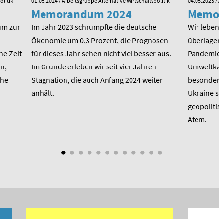
olitik
01.05.2024
/ Arbeitsgruppe Alternative Wirtschaftspolitik
04.05.2023
/ 
Memorandum 2024
Memo
um zur
Im Jahr 2023 schrumpfte die deutsche
Wir leben 
Ökonomie um 0,3 Prozent, die Prognosen
überlager
ne Zeit
für dieses Jahr sehen nicht viel besser aus.
Pandemie,
n,
Im Grunde erleben wir seit vier Jahren
Umweltkat
che
Stagnation, die auch Anfang 2024 weiter
besondere
anhält.
Ukraine 
geopoliti
Atem.