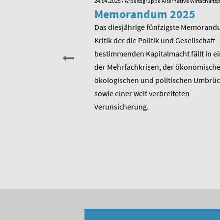
e Alternative Wirtschaftspolitik
24.04.2025
/ Arbeitsgruppe Alternative Wirtschaftsp
he zum 80.
Memorandum 2025
von Rudolf
Das diesjährige fünfzigste Memorand
Kritik der die Politik und Gesellschaft
sitzender Prof. Dr.
bestimmenden Kapitalmacht fällt in ei
t am heutigen 17. Januar
der Mehrfachkrisen, der ökonomische
rtstag. Er ist u.a.
ökologischen und politischen Umbrü
rer 1975 entstandenen
sowie einer weit verbreiteten
 bis heute unverändert
Verunsicherung.
, Berater und Publizist