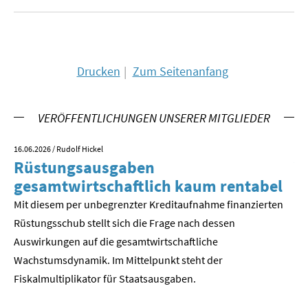
SOMMERSCHULE 2018
SOMMERSCHULE 2017
Drucken
Zum Seitenanfang
SOMMERSCHULE 2016
VERÖFFENTLICHUNGEN UNSERER MITGLIEDER
SOMMERSCHULE 2015
16.06.2026
/ Rudolf Hickel
23.
SOMMERSCHULE 2014
Rüstungsausgaben
V
gesamtwirtschaftlich kaum rentabel
z
SOMMERSCHULE 2013
Mit diesem per unbegrenzter Kreditaufnahme finanzierten
We
SOMMERSCHULE 2012
Rüstungsschub stellt sich die Frage nach dessen
ne
Der
Auswirkungen auf die gesamtwirtschaftli­che
SOMMERSCHULE 2011
Wachstumsdynamik. Im Mittelpunkt steht der
Fiskalmultiplikator für Staatsausgaben.
SOMMERSCHULE 2010