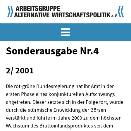
MEMO-ARCHIV
SONDERMEMORANDEN
Sonderausgabe Nr.4
MEMO-OSTDEUTSCHLAND
2/ 2001
KLASSIKER
SONDERVERÖFFENTLICHUNGEN
Die rot-grüne Bundesregierung hat ihr Amt in der
ersten Phase eines konjunkturellen Aufschwungs
LANGFASSUNGEN ZU DEN MEMORANDEN
angetreten. Dieser setzte sich in der Folge fort, wurde
durch die stürmische Entwicklung der Börsen
MATERIALIEN
verstärkt und führte im Jahre 2000 zu dem höchsten
MATERIALIEN ZU DEN MEMORANDEN
Wachstum des Bruttoinlandsproduktes seit dem