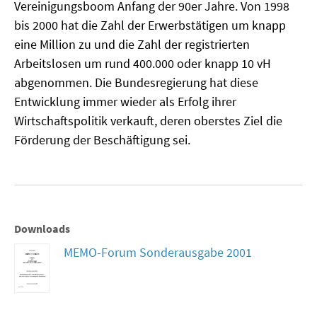
Vereinigungsboom Anfang der 90er Jahre. Von 1998
MATERIALIEN ZUR SOMMERSCHULE
bis 2000 hat die Zahl der Erwerbstätigen um knapp
eine Million zu und die Zahl der registrierten
MEMO-FORUM
Arbeitslosen um rund 400.000 oder knapp 10 vH
abgenommen. Die Bundesregierung hat diese
SOMMERSCHULE
Entwicklung immer wieder als Erfolg ihrer
SOMMERSCHULE 2025
Wirtschaftspolitik verkauft, deren oberstes Ziel die
Förderung der Beschäftigung sei.
SOMMERSCHULE 2024
SOMMERSCHULE 2023
SOMMERSCHULE 2022
Downloads
SOMMERSCHULE 2021
MEMO-Forum Sonderausgabe 2001
SOMMERSCHULE 2020
SOMMERSCHULE 2019