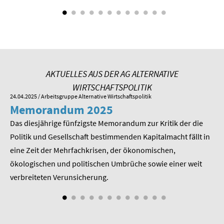
SOMMERSCHULE 2009
SOMMERSCHULE 2008
SOMMERSCHULE 2007
AKTUELLES AUS DER AG ALTERNATIVE
Über uns
WIRTSCHAFTSPOLITIK
24.04.2025
/ Arbeitsgruppe Alternative Wirtschaftspolitik
01.
Kontakt
Memorandum 2025
M
Termine
Das diesjährige fünfzigste Memorandum zur Kritik der die
Im
 am
Politik und Gesellschaft bestimmenden Kapitalmacht fällt in
Pr
Newsletter
eine Zeit der Mehrfachkrisen, der ökonomischen,
be
ökologischen und politischen Umbrüche sowie einer weit
St
Suche
nd
verbreiteten Verunsicherung.
Presse
Veröffentlichungen unserer Mitglieder