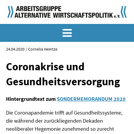
MEMO-ARCHIV
SONDERMEMORANDEN
24.04.2020
Cornelia Heintze
MEMO-OSTDEUTSCHLAND
Coronakrise und
KLASSIKER
Gesundheitsversorgung
SONDERVERÖFFENTLICHUNGEN
Hintergrundtext zum
SONDERMEMORANDUM 2020
LANGFASSUNGEN ZU DEN MEMORANDEN
Die Coronapandemie trifft auf Gesundheitssysteme,
MATERIALIEN
die während der zurückliegenden Dekaden
MATERIALIEN ZU DEN MEMORANDEN
neoliberaler Hegemonie zunehmend so zurecht