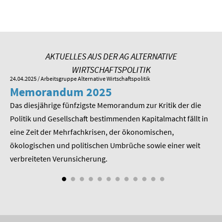
SOMMERSCHULE 2009
SOMMERSCHULE 2008
SOMMERSCHULE 2007
AKTUELLES AUS DER AG ALTERNATIVE
WIRTSCHAFTSPOLITIK
Über uns
24.04.2025
/ Arbeitsgruppe Alternative Wirtschaftspolitik
01.
Memorandum 2025
M
Kontakt
Das diesjährige fünfzigste Memorandum zur Kritik der die
Im
 am
Politik und Gesellschaft bestimmenden Kapitalmacht fällt in
Pr
Termine
eine Zeit der Mehrfachkrisen, der ökonomischen,
be
Newsletter
ökologischen und politischen Umbrüche sowie einer weit
St
nd
verbreiteten Verunsicherung.
Suche
Presse
Veröffentlichungen unserer Mitglieder