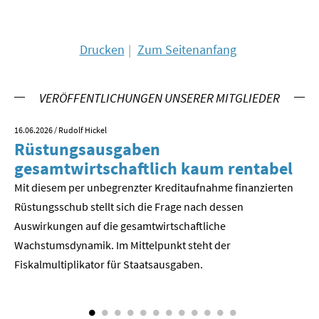
SOMMERSCHULE 2018
Drucken
Zum Seitenanfang
SOMMERSCHULE 2017
SOMMERSCHULE 2016
VERÖFFENTLICHUNGEN UNSERER MITGLIEDER
SOMMERSCHULE 2015
16.06.2026
/ Rudolf Hickel
23.
Rüstungsausgaben
V
SOMMERSCHULE 2014
gesamtwirtschaftlich kaum rentabel
z
Mit diesem per unbegrenzter Kreditaufnahme finanzierten
We
SOMMERSCHULE 2013
Rüstungsschub stellt sich die Frage nach dessen
ne
Der
Auswirkungen auf die gesamtwirtschaftli­che
SOMMERSCHULE 2012
Wachstumsdynamik. Im Mittelpunkt steht der
SOMMERSCHULE 2011
Fiskalmultiplikator für Staatsausgaben.
SOMMERSCHULE 2010