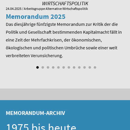
WIRTSCHAFTSPOLITIK
24.04.2025
/ Arbeitsgruppe Alternative Wirtschaftspolitik
01.
Memorandum 2025
M
Das diesjährige fünfzigste Memorandum zur Kritik der die
Im
 am
Politik und Gesellschaft bestimmenden Kapitalmacht fällt in
Pr
eine Zeit der Mehrfachkrisen, der ökonomischen,
be
ökologischen und politischen Umbrüche sowie einer weit
St
nd
verbreiteten Verunsicherung.
MEMORANDUM-ARCHIV
1975 bis heute