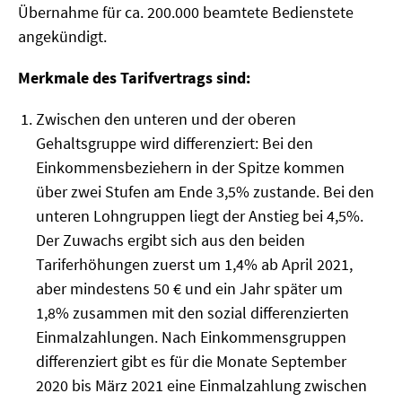
Übernahme für ca. 200.000 beamtete Bedienstete
angekündigt.
SOMMERSCHULE 2018
Merkmale des Tarifvertrags sind:
SOMMERSCHULE 2017
Zwischen den unteren und der oberen
SOMMERSCHULE 2016
Gehaltsgruppe wird differenziert: Bei den
SOMMERSCHULE 2015
Einkommensbeziehern in der Spitze kommen
über zwei Stufen am Ende 3,5% zustande. Bei den
SOMMERSCHULE 2014
unteren Lohngruppen liegt der Anstieg bei 4,5%.
Der Zuwachs ergibt sich aus den beiden
SOMMERSCHULE 2013
Tariferhöhungen zuerst um 1,4% ab April 2021,
SOMMERSCHULE 2012
aber mindestens 50 € und ein Jahr später um
1,8% zusammen mit den sozial differenzierten
SOMMERSCHULE 2011
Einmalzahlungen. Nach Einkommensgruppen
differenziert gibt es für die Monate September
SOMMERSCHULE 2010
2020 bis März 2021 eine Einmalzahlung zwischen