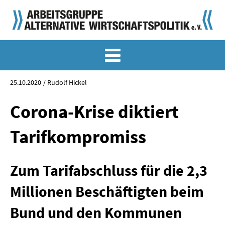
MEMO-ARCHIV
SONDERMEMORANDEN
25.10.2020
Rudolf Hickel
MEMO-OSTDEUTSCHLAND
Corona-Krise diktiert
KLASSIKER
Tarifkompromiss
SONDERVERÖFFENTLICHUNGEN
Zum Tarifabschluss für die 2,3
LANGFASSUNGEN ZU DEN MEMORANDEN
Millionen Beschäftigten beim
MATERIALIEN
Bund und den Kommunen
MATERIALIEN ZU DEN MEMORANDEN