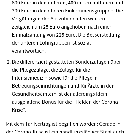
600 Euro in den unteren, 400 in den mittleren und
SOMMERSCHULE 2009
300 Euro in den oberen Einkommensgruppen. Die
SOMMERSCHULE 2008
Vergütungen der Auszubildenden werden
zeitgleich um 25 Euro angehoben nach einer
SOMMERSCHULE 2007
Einmalzahlung von 225 Euro. Die Besserstellung
der unteren Lohngruppen ist sozial
Über uns
verantwortlich.
Kontakt
Die differenziert gestalteten Sonderzulagen über
die Pflegezulage, die Zulage für die
Termine
Intensivmedizin sowie für die Pflege in
Betreuungseinrichtungen und für Ärzte in den
Newsletter
Gesundheitsämtern ist der allerdings klein
Suche
ausgefallene Bonus für die „Helden der Corona-
Krise“.
Presse
Mit dem Tarifvertrag ist begriffen worden: Gerade in
Veröffentlichungen unserer Mitglieder
der Corona-Krise ist ein handlungsfähiger Staat auch