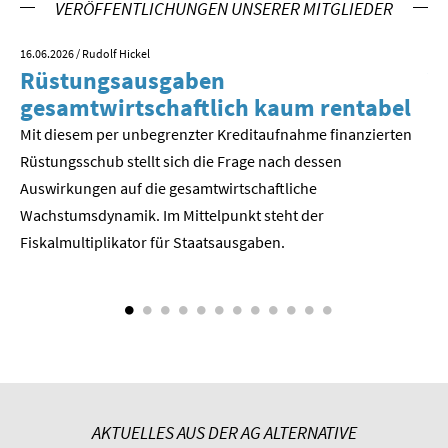
VERÖFFENTLICHUNGEN UNSERER MITGLIEDER
16.06.2026
/ Rudolf Hickel
23.
Rüstungsausgaben
V
gesamtwirtschaftlich kaum rentabel
z
Mit diesem per unbegrenzter Kreditaufnahme finanzierten
We
Rüstungsschub stellt sich die Frage nach dessen
ne
Der
Auswirkungen auf die gesamtwirtschaftli­che
Wachstumsdynamik. Im Mittelpunkt steht der
Fiskalmultiplikator für Staatsausgaben.
AKTUELLES AUS DER AG ALTERNATIVE