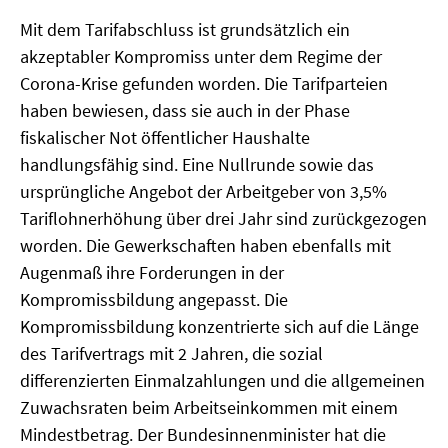
MATERIALIEN ZUR SOMMERSCHULE
Mit dem Tarifabschluss ist grundsätzlich ein
akzeptabler Kompromiss unter dem Regime der
MEMO-FORUM
Corona-Krise gefunden worden. Die Tarifparteien
haben bewiesen, dass sie auch in der Phase
SOMMERSCHULE
fiskalischer Not öffentlicher Haushalte
handlungsfähig sind. Eine Nullrunde sowie das
SOMMERSCHULE 2025
ursprüngliche Angebot der Arbeitgeber von 3,5%
SOMMERSCHULE 2024
Tariflohnerhöhung über drei Jahr sind zurückgezogen
worden. Die Gewerkschaften haben ebenfalls mit
SOMMERSCHULE 2023
Augenmaß ihre Forderungen in der
Kompromissbildung angepasst. Die
SOMMERSCHULE 2022
Kompromissbildung konzentrierte sich auf die Länge
SOMMERSCHULE 2021
des Tarifvertrags mit 2 Jahren, die sozial
differenzierten Einmalzahlungen und die allgemeinen
SOMMERSCHULE 2020
Zuwachsraten beim Arbeitseinkommen mit einem
Mindestbetrag. Der Bundesinnenminister hat die
SOMMERSCHULE 2019