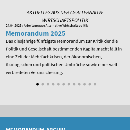
AKTUELLES AUS DER AG ALTERNATIVE
WIRTSCHAFTSPOLITIK
24.04.2025
/ Arbeitsgruppe Alternative Wirtschaftspolitik
01.
Memorandum 2025
M
Das diesjährige fünfzigste Memorandum zur Kritik der die
Im
 am
Politik und Gesellschaft bestimmenden Kapitalmacht fällt in
Pr
eine Zeit der Mehrfachkrisen, der ökonomischen,
be
ökologischen und politischen Umbrüche sowie einer weit
St
nd
verbreiteten Verunsicherung.
MEMORANDUM-ARCHIV