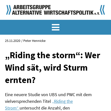
MEMO-ARCHIV
SONDERMEMORANDEN
25.11.2020
Peter Hennicke
MEMO-OSTDEUTSCHLAND
„Riding the storm“: Wer
KLASSIKER
Wind sät, wird Sturm
SONDERVERÖFFENTLICHUNGEN
ernten?
LANGFASSUNGEN ZU DEN MEMORANDEN
Eine neuere Studie von UBS und PWC mit dem
MATERIALIEN
vielversprechenden Titel
„Riding the
MATERIALIEN ZU DEN MEMORANDEN
Strom“
untersucht die Anzahl, den