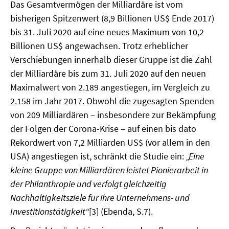
Das Gesamtvermögen der Milliardäre ist vom
bisherigen Spitzenwert (8,9 Billionen US$ Ende 2017)
SOMMERSCHULE 2018
bis 31. Juli 2020 auf eine neues Maximum von 10,2
SOMMERSCHULE 2017
Billionen US$ angewachsen. Trotz erheblicher
Verschiebungen innerhalb dieser Gruppe ist die Zahl
SOMMERSCHULE 2016
der Milliardäre bis zum 31. Juli 2020 auf den neuen
Maximalwert von 2.189 angestiegen, im Vergleich zu
SOMMERSCHULE 2015
2.158 im Jahr 2017. Obwohl die zugesagten Spenden
von 209 Milliardären – insbesondere zur Bekämpfung
SOMMERSCHULE 2014
der Folgen der Corona-Krise – auf einen bis dato
SOMMERSCHULE 2013
Rekordwert von 7,2 Milliarden US$ (vor allem in den
USA) angestiegen ist, schränkt die Studie ein:
„Eine
SOMMERSCHULE 2012
kleine Gruppe von Milliardären leistet Pionierarbeit in
der Philanthropie und verfolgt gleichzeitig
SOMMERSCHULE 2011
Nachhaltigkeitsziele für ihre Unternehmens- und
SOMMERSCHULE 2010
Investitionstätigkeit“
[3] (Ebenda, S.7).