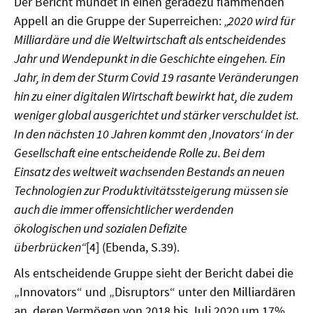
Der Bericht mündet in einen geradezu flammenden
SOMMERSCHULE 2009
Appell an die Gruppe der Superreichen:
„2020 wird für
Milliardäre und die Weltwirtschaft als entscheidendes
SOMMERSCHULE 2008
Jahr und Wendepunkt in die Geschichte eingehen. Ein
SOMMERSCHULE 2007
Jahr, in dem der Sturm Covid 19 rasante Veränderungen
hin zu einer digitalen Wirtschaft bewirkt hat, die zudem
Über uns
weniger global ausgerichtet und stärker verschuldet ist.
In den nächsten 10 Jahren kommt den ‚Inovators‘ in der
Kontakt
Gesellschaft eine entscheidende Rolle zu. Bei dem
Termine
Einsatz des weltweit wachsenden Bestands an neuen
Technologien zur Produktivitätssteigerung müssen sie
Newsletter
auch die immer offensichtlicher werdenden
ökologischen und sozialen Defizite
Suche
überbrücken“
[4] (Ebenda, S.39).
Presse
Als entscheidende Gruppe sieht der Bericht dabei die
„Innovators“ und „Disruptors“ unter den Milliardären
Veröffentlichungen unserer Mitglieder
an, deren Vermögen von 2018 bis Juli 2020 um 17%