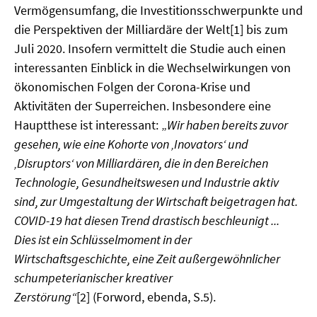
Vermögensumfang, die Investitionsschwerpunkte und
MATERIALIEN ZUR SOMMERSCHULE
die Perspektiven der Milliardäre der Welt[1] bis zum
Juli 2020. Insofern vermittelt die Studie auch einen
MEMO-FORUM
interessanten Einblick in die Wechselwirkungen von
SOMMERSCHULE
ökonomischen Folgen der Corona-Krise und
Aktivitäten der Superreichen. Insbesondere eine
SOMMERSCHULE 2025
Hauptthese ist interessant: „
Wir haben bereits zuvor
gesehen, wie eine Kohorte von ‚Inovators‘ und
SOMMERSCHULE 2024
‚Disruptors‘ von Milliardären, die in den Bereichen
Technologie, Gesundheitswesen und Industrie aktiv
SOMMERSCHULE 2023
sind, zur Umgestaltung der Wirtschaft beigetragen hat.
SOMMERSCHULE 2022
COVID-19 hat diesen Trend drastisch beschleunigt ...
Dies ist ein Schlüsselmoment in der
SOMMERSCHULE 2021
Wirtschaftsgeschichte, eine Zeit außergewöhnlicher
schumpeterianischer kreativer
SOMMERSCHULE 2020
Zerstörung“
[2] (Forword, ebenda, S.5).
SOMMERSCHULE 2019