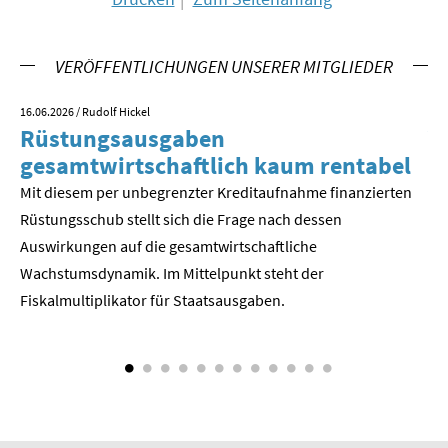
VERÖFFENTLICHUNGEN UNSERER MITGLIEDER
16.06.2026
/ Rudolf Hickel
23.
Rüstungsausgaben
V
gesamtwirtschaftlich kaum rentabel
z
Mit diesem per unbegrenzter Kreditaufnahme finanzierten
We
Rüstungsschub stellt sich die Frage nach dessen
ne
Der
Auswirkungen auf die gesamtwirtschaftli­che
Wachstumsdynamik. Im Mittelpunkt steht der
Fiskalmultiplikator für Staatsausgaben.