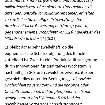
Governance-Faktoren (ESG) misst. Nahezu 500 (494)
milliardenschwere börsenkotierte Unternehmen, die
unter der Kontrolle von Milliardären stehen, erhielten
von UBS eine Nachhaltigkeitsbewertung. Ihre
durchschnittliche Bewertung beträgt 3,1 (von 10)
gegenüber einem Durchschnitt von 5,2 für die Aktien des
MSCI AC World Index“
[6] (S.31).
Es bleibt daher sehr zweifelhaft, ob die
euphemistische Schlussfolgerung des Berichts
zutreffend ist. Zwar ist eine Produktivitätssteigerung
durch Innovationen für qualitatives Wachstum in
nachhaltigen Sektoren zweifellos erwünscht, aber
geschieht dies unter der Bedingung
„... die soziale
Ungleichheit zu verringern und die Knappheit der
Umweltressourcen zu bekämpfen, indem mehr mit
weniger getan wird?“ (ebenda.S.40) Und der
nachfolgende Satz erscheint noch utopischer: