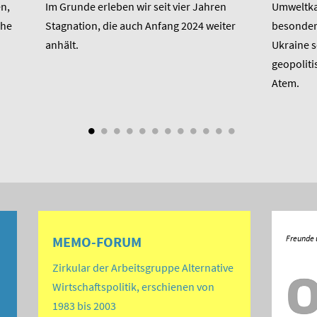
n,
Im Grunde erleben wir seit vier Jahren
Umweltkat
che
Stagnation, die auch Anfang 2024 weiter
besondere
anhält.
Ukraine 
geopoliti
Atem.
MEMO-FORUM
Zirkular der Arbeitsgruppe Alternative
Wirtschaftspolitik, erschienen von
1983 bis 2003