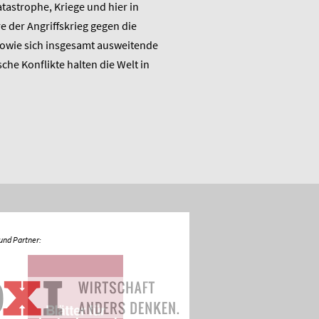
astrophe, Kriege und hier in
Wirtschaftspolitik das ME
 der Angriffskrieg gegen die
„Raus aus dem Klimanotstand
sowie sich insgesamt ausweitende
den Umbruch“ und stellt sic
sche Konflikte halten die Welt in
Diskussion.