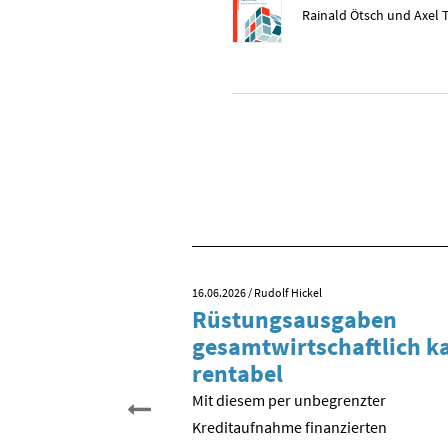
Rainald Ötsch und Axel 
16.06.2026
/ Rudolf Hickel
 Tag der
Rüstungsausgaben
inigung?
gesamtwirtschaftlich 
rentabel
 begehen wir den 35.
schen Einheit. Aber was
Mit diesem per unbegrenzter
entlich gefeiert? Der
Kreditaufnahme finanzierten