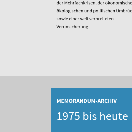
t am heutigen 17. Januar
der Mehrfachkrisen, der ökonomische
rtstag. Er ist u.a.
ökologischen und politischen Umbrü
rer 1975 entstandenen
sowie einer weit verbreiteten
 bis heute unverändert
Verunsicherung.
, Berater und Publizist
MEMORANDUM-ARCHIV
1975 bis heute