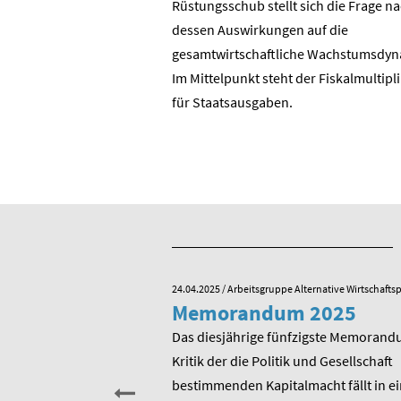
? Die Wende in der DDR?
Rüstungsschub stellt sich die Frage n
DR zur Bundesrepublik?
dessen Auswirkungen auf die
 ostdeutschen
gesamtwirtschaftli­che Wachstumsdyn
ie BRD?
Im Mittelpunkt steht der Fiskalmultipl
für Staatsausgaben.
e Alternative Wirtschaftspolitik
24.04.2025
/ Arbeitsgruppe Alternative Wirtschaftsp
he zum 80.
Memorandum 2025
von Rudolf
Das diesjährige fünfzigste Memorand
Kritik der die Politik und Gesellschaft
sitzender Prof. Dr.
bestimmenden Kapitalmacht fällt in ei