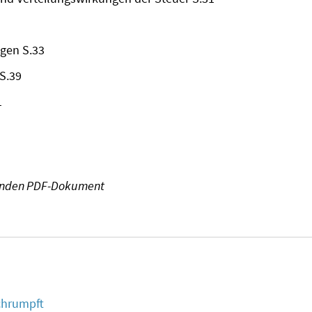
1
gen S.33
S.39
1
genden PDF-Dokument
chrumpft