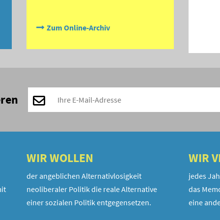
Zum Online-Archiv
eren
WIR WOLLEN
WIR 
der angeblichen Alternativlosigkeit
jedes Jah
it
neoliberaler Politik die reale Alternative
das Memo
einer sozialen Politik entgegensetzen.
eine ande