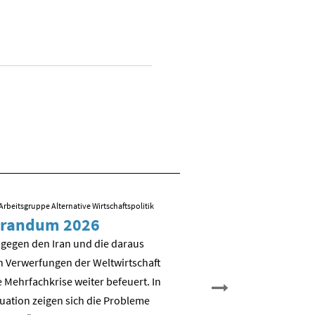
Arbeitsgruppe Alternative Wirtschaftspolitik
09.03.2026
/ Folien zum Vortrag von R
randum 2026
Sozial-ökologisch
Transformation – 
 gegen den Iran und die daraus
es weiter?
n Verwerfungen der Weltwirtschaft
 Mehrfachkrise weiter befeuert. In
Nicht Deindustrialisierung, 
tuation zeigen sich die Probleme
Dekarbonisierung: Aufbau e