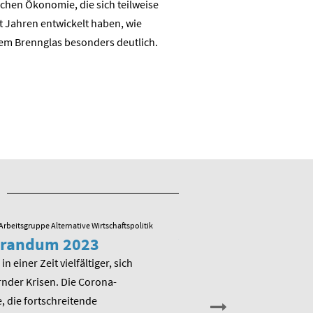
chen Ökonomie, die sich teilweise
nachhaltigen auch industrie
t Jahren entwickelt haben, wie
Wertschöpfungsbasis
em Brennglas besonders deutlich.
Arbeitsgruppe Alternative Wirtschaftspolitik
23.05.2022
/ Arbeitsgruppe Alternative
randum 2023
Veranstaltung zu
Memorandum 20
in einer Zeit vielfältiger, sich
nder Krisen. Die Corona-
Am Montag, den 13. Juni 202
 die fortschreitende
die Arbeitsgruppe Alternativ