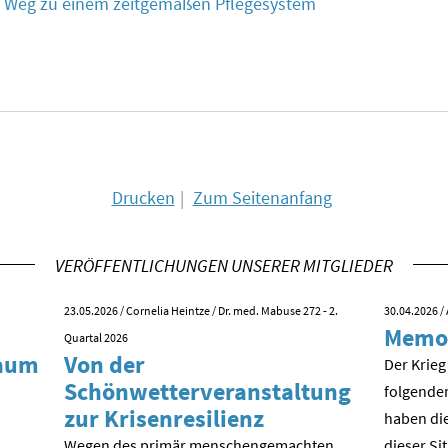
e Weg zu einem zeitgemäßen Pflegesystem
Drucken
Zum Seitenanfang
VERÖFFENTLICHUNGEN UNSERER MITGLIEDER
23.05.2026
/ Cornelia Heintze / Dr. med. Mabuse 272 - 2.
30.04.2026
/ 
Memo
Quartal 2026
kaum
Von der
Der Krieg
Schönwetterveranstaltung
folgende
zur Krisenresilienz
haben die
Wegen des primär menschengemachten
dieser Si