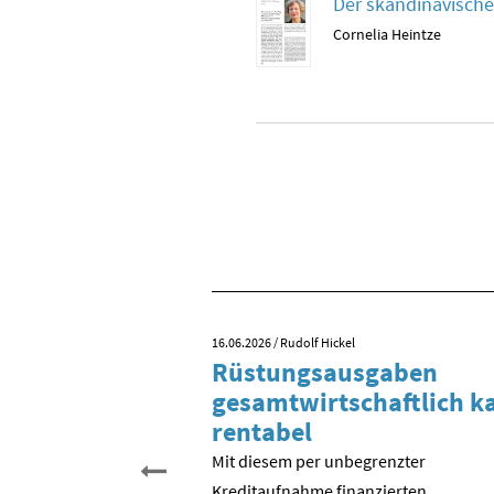
Der skandinavisch
Cornelia Heintze
16.06.2026
/ Rudolf Hickel
 Tag der
Rüstungsausgaben
inigung?
gesamtwirtschaftlich 
rentabel
 begehen wir den 35.
schen Einheit. Aber was
Mit diesem per unbegrenzter
entlich gefeiert? Der
Kreditaufnahme finanzierten