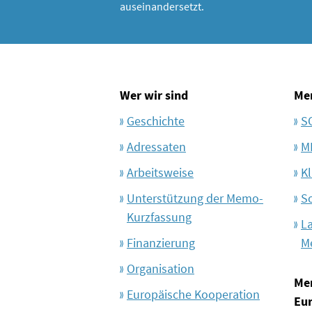
auseinandersetzt.
Wer wir sind
Me
Geschichte
S
Adressaten
M
Arbeitsweise
Kl
Unterstützung der Memo-
S
Kurzfassung
L
Finanzierung
M
Organisation
Me
Europäische Kooperation
Eu