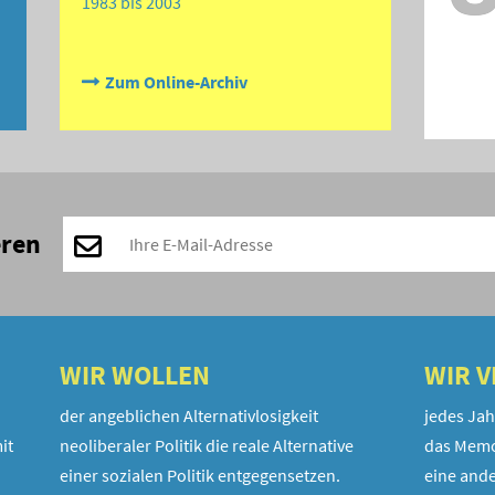
1983 bis 2003
Zum Online-Archiv
eren
WIR WOLLEN
WIR 
der angeblichen Alternativlosigkeit
jedes Jah
it
neoliberaler Politik die reale Alternative
das Memo
einer sozialen Politik entgegensetzen.
eine ande