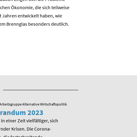
chen Ökonomie, die sich teilweise
nachhaltigen auch industrie
t Jahren entwickelt haben, wie
Wertschöpfungsbasis
em Brennglas besonders deutlich.
Arbeitsgruppe Alternative Wirtschaftspolitik
23.05.2022
/ Arbeitsgruppe Alternative
randum 2023
Veranstaltung zu
Memorandum 20
in einer Zeit vielfältiger, sich
nder Krisen. Die Corona-
Am Montag, den 13. Juni 202