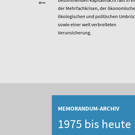
sitzender Prof. Dr.
bestimmenden Kapitalmacht fällt in ei
t am heutigen 17. Januar
der Mehrfachkrisen, der ökonomische
rtstag. Er ist u.a.
ökologischen und politischen Umbrü
rer 1975 entstandenen
sowie einer weit verbreiteten
 bis heute unverändert
Verunsicherung.
, Berater und Publizist
MEMORANDUM-ARCHIV
1975 bis heute