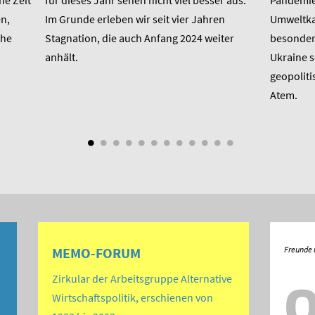
ne Zeit
für dieses Jahr sehen nicht viel besser aus.
Pandemie,
n,
Im Grunde erleben wir seit vier Jahren
Umweltkat
che
Stagnation, die auch Anfang 2024 weiter
besondere
anhält.
Ukraine 
geopoliti
Atem.
MEMO-FORUM
Zirkular der Arbeitsgruppe Alternative
Wirtschaftspolitik, erschienen von