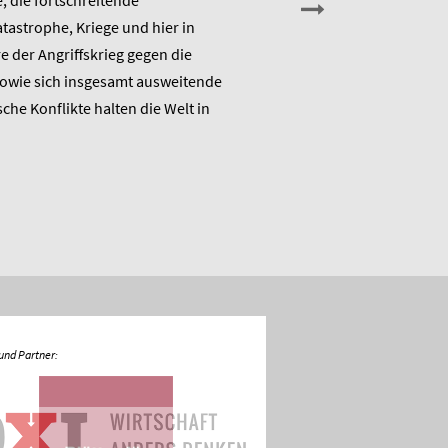
 die fortschreitende
die Arbeitsgruppe Alternativ
astrophe, Kriege und hier in
Wirtschaftspolitik das ME
 der Angriffskrieg gegen die
„Raus aus dem Klimanotstand
sowie sich insgesamt ausweitende
den Umbruch“ und stellt sic
sche Konflikte halten die Welt in
Diskussion.