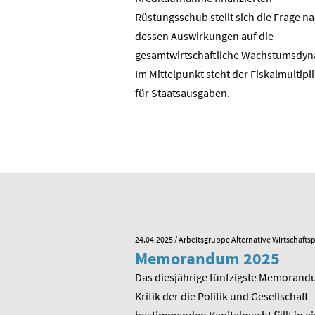
? Die Wende in der DDR?
Rüstungsschub stellt sich die Frage n
DR zur Bundesrepublik?
dessen Auswirkungen auf die
 ostdeutschen
gesamtwirtschaftli­che Wachstumsdyn
ie BRD?
Im Mittelpunkt steht der Fiskalmultipl
für Staatsausgaben.
e Alternative Wirtschaftspolitik
24.04.2025
/ Arbeitsgruppe Alternative Wirtschaftsp
he zum 80.
Memorandum 2025
von Rudolf
Das diesjährige fünfzigste Memorand
Kritik der die Politik und Gesellschaft