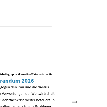
Arbeitsgruppe Alternative Wirtschaftspolitik
09.03.2026
/ Folien zum Vortrag von R
randum 2026
Sozial-ökologisch
Transformation – 
 gegen den Iran und die daraus
es weiter?
n Verwerfungen der Weltwirtschaft
 Mehrfachkrise weiter befeuert. In
Nicht Deindustrialisierung, 
tuation zeigen sich die Probleme
Dekarbonisierung: Aufbau e