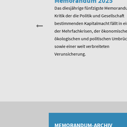
he zum 80.
Memorandum 2025
von Rudolf
Das diesjährige fünfzigste Memorand
Kritik der die Politik und Gesellschaft
sitzender Prof. Dr.
bestimmenden Kapitalmacht fällt in ei
t am heutigen 17. Januar
der Mehrfachkrisen, der ökonomische
rtstag. Er ist u.a.
ökologischen und politischen Umbrü
rer 1975 entstandenen
sowie einer weit verbreiteten
 bis heute unverändert
Verunsicherung.
, Berater und Publizist
MEMORANDUM-ARCHIV