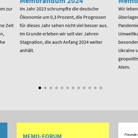
Memorandum 2024
Memo
um zur
Im Jahr 2023 schrumpfte die deutsche
Wir leben 
Ökonomie um 0,3 Prozent, die Prognosen
überlager
ne Zeit
für dieses Jahr sehen nicht viel besser aus.
Pandemie,
n,
Im Grunde erleben wir seit vier Jahren
Umweltkat
che
Stagnation, die auch Anfang 2024 weiter
besondere
anhält.
Ukraine 
geopoliti
Atem.
MEMO-FORUM