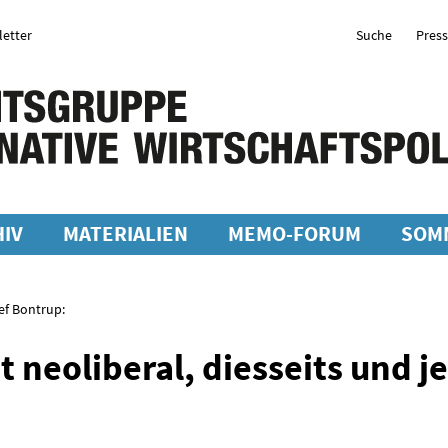
etter
Suche
Pres
IV
MATERIALIEN
MEMO-FORUM
SOM
ef Bontrup:
t neoliberal, diesseits und j