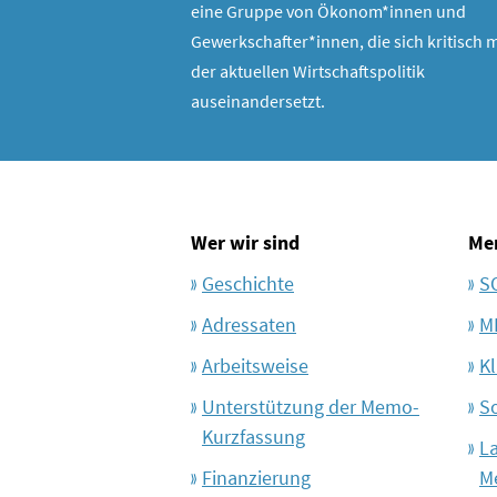
eine Gruppe von Ökonom*innen und
Gewerkschafter*innen, die sich kritisch m
der aktuellen Wirtschaftspolitik
auseinandersetzt.
Wer wir sind
Me
Geschichte
S
Adressaten
M
Arbeitsweise
Kl
Unterstützung der Memo-
S
Kurzfassung
L
Finanzierung
M