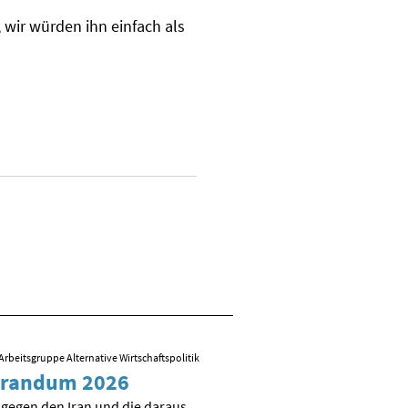
 wir würden ihn einfach als
Arbeitsgruppe Alternative Wirtschaftspolitik
09.03.2026
/ Folien zum Vortrag von R
randum 2026
Sozial-ökologisch
Transformation – 
 gegen den Iran und die daraus