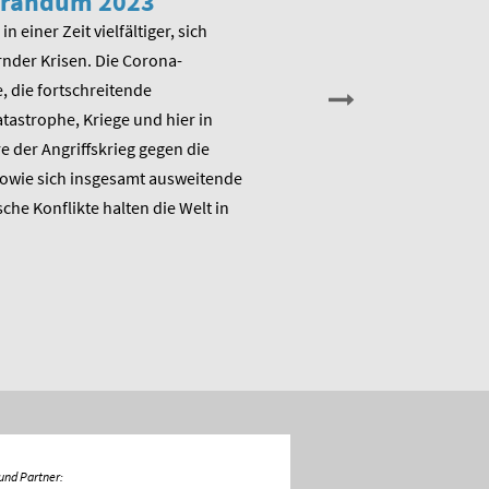
randum 2023
Veranstaltung zu
Memorandum 20
in einer Zeit vielfältiger, sich
nder Krisen. Die Corona-
Am Montag, den 13. Juni 202
 die fortschreitende
die Arbeitsgruppe Alternativ
astrophe, Kriege und hier in
Wirtschaftspolitik das ME
 der Angriffskrieg gegen die
„Raus aus dem Klimanotstand
sowie sich insgesamt ausweitende
den Umbruch“ und stellt sic
sche Konflikte halten die Welt in
Diskussion.