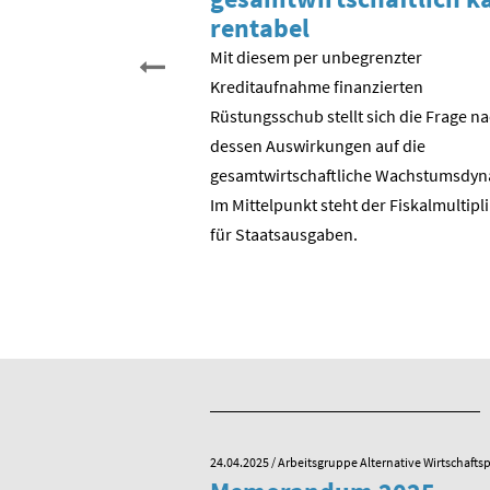
rentabel
 begehen wir den 35.
schen Einheit. Aber was
Mit diesem per unbegrenzter
entlich gefeiert? Der
Kreditaufnahme finanzierten
? Die Wende in der DDR?
Rüstungsschub stellt sich die Frage n
DR zur Bundesrepublik?
dessen Auswirkungen auf die
 ostdeutschen
gesamtwirtschaftli­che Wachstumsdyn
ie BRD?
Im Mittelpunkt steht der Fiskalmultipl
für Staatsausgaben.
e Alternative Wirtschaftspolitik
24.04.2025
/ Arbeitsgruppe Alternative Wirtschaftsp