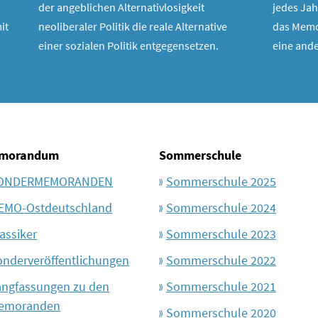
der angeblichen Alternativlosigkeit
jedes Jah
it
neoliberaler Politik die reale Alternative
das Memo
einer sozialen Politik entgegensetzen.
eine ande
morandum
Sommerschule
ONDERMEMORANDEN
Sommerschule 2025
EMO-Ostdeutschland
Sommerschule 2024
assiker
Sommerschule 2023
onderveröffentlichungen
Sommerschule 2022
angfassungen zu den
Sommerschule 2021
emoranden
Sommerschule 2020