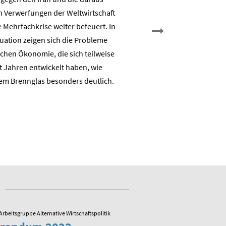
es weiter?
n Verwerfungen der Weltwirtschaft
 Mehrfachkrise weiter befeuert. In
Nicht Deindustrialisierung, 
tuation zeigen sich die Probleme
Dekarbonisierung: Aufbau e
chen Ökonomie, die sich teilweise
nachhaltigen auch industrie
t Jahren entwickelt haben, wie
Wertschöpfungsbasis
em Brennglas besonders deutlich.
Arbeitsgruppe Alternative Wirtschaftspolitik
23.05.2022
/ Arbeitsgruppe Alternative