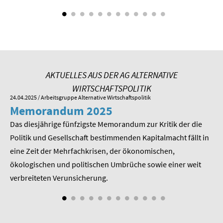
SOMMERSCHULE 2009
SOMMERSCHULE 2008
SOMMERSCHULE 2007
Über uns
AKTUELLES AUS DER AG ALTERNATIVE
WIRTSCHAFTSPOLITIK
Kontakt
24.04.2025
/ Arbeitsgruppe Alternative Wirtschaftspolitik
01.
Memorandum 2025
M
Termine
Das diesjährige fünfzigste Memorandum zur Kritik der die
Im
 am
Politik und Gesellschaft bestimmenden Kapitalmacht fällt in
Pr
Newsletter
eine Zeit der Mehrfachkrisen, der ökonomischen,
be
ökologischen und politischen Umbrüche sowie einer weit
St
Suche
nd
verbreiteten Verunsicherung.
Presse
Veröffentlichungen unserer Mitglieder