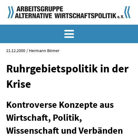
MEMO-ARCHIV
SONDERMEMORANDEN
21.12.2000
Hermann Bömer
MEMO-OSTDEUTSCHLAND
Ruhrgebietspolitik in der
KLASSIKER
Krise
SONDERVERÖFFENTLICHUNGEN
Kontroverse Konzepte aus
LANGFASSUNGEN ZU DEN MEMORANDEN
Wirtschaft, Politik,
MATERIALIEN
Wissenschaft und Verbänden
MATERIALIEN ZU DEN MEMORANDEN