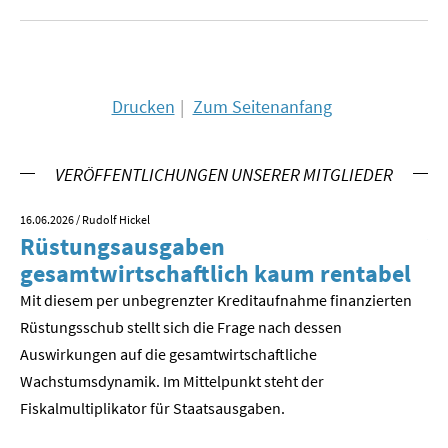
SOMMERSCHULE 2018
SOMMERSCHULE 2017
Drucken
Zum Seitenanfang
SOMMERSCHULE 2016
VERÖFFENTLICHUNGEN UNSERER MITGLIEDER
SOMMERSCHULE 2015
16.06.2026
/ Rudolf Hickel
23.
SOMMERSCHULE 2014
Rüstungsausgaben
V
gesamtwirtschaftlich kaum rentabel
z
SOMMERSCHULE 2013
Mit diesem per unbegrenzter Kreditaufnahme finanzierten
We
SOMMERSCHULE 2012
Rüstungsschub stellt sich die Frage nach dessen
ne
Der
Auswirkungen auf die gesamtwirtschaftli­che
SOMMERSCHULE 2011
Wachstumsdynamik. Im Mittelpunkt steht der
Fiskalmultiplikator für Staatsausgaben.
SOMMERSCHULE 2010