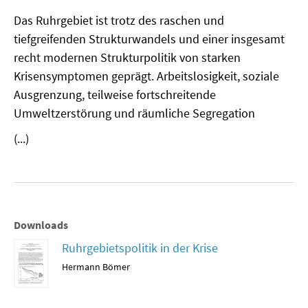
MATERIALIEN ZUR SOMMERSCHULE
Das Ruhrgebiet ist trotz des raschen und
tiefgreifenden Strukturwandels und einer insgesamt
MEMO-FORUM
recht modernen Strukturpolitik von starken
Krisensymptomen geprägt. Arbeitslosigkeit, soziale
SOMMERSCHULE
Ausgrenzung, teilweise fortschreitende
Umweltzerstörung und räumliche Segregation
SOMMERSCHULE 2025
(...)
SOMMERSCHULE 2024
SOMMERSCHULE 2023
SOMMERSCHULE 2022
Downloads
SOMMERSCHULE 2021
Ruhrgebietspolitik in der Krise
Hermann Bömer
SOMMERSCHULE 2020
SOMMERSCHULE 2019