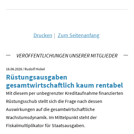
SOMMERSCHULE 2018
SOMMERSCHULE 2017
Drucken
Zum Seitenanfang
SOMMERSCHULE 2016
SOMMERSCHULE 2015
VERÖFFENTLICHUNGEN UNSERER MITGLIEDER
SOMMERSCHULE 2014
16.06.2026
/ Rudolf Hickel
23.
Rüstungsausgaben
V
SOMMERSCHULE 2013
gesamtwirtschaftlich kaum rentabel
z
Mit diesem per unbegrenzter Kreditaufnahme finanzierten
We
SOMMERSCHULE 2012
Rüstungsschub stellt sich die Frage nach dessen
ne
SOMMERSCHULE 2011
Der
Auswirkungen auf die gesamtwirtschaftli­che
Wachstumsdynamik. Im Mittelpunkt steht der
SOMMERSCHULE 2010
Fiskalmultiplikator für Staatsausgaben.