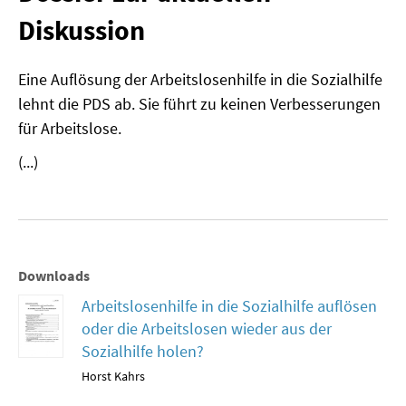
Diskussion
MATERIALIEN ZUR SOMMERSCHULE
MEMO-FORUM
Eine Auflösung der Arbeitslosenhilfe in die Sozialhilfe
lehnt die PDS ab. Sie führt zu keinen Verbesserungen
SOMMERSCHULE
für Arbeitslose.
SOMMERSCHULE 2025
(...)
SOMMERSCHULE 2024
SOMMERSCHULE 2023
SOMMERSCHULE 2022
Downloads
Arbeitslosenhilfe in die Sozialhilfe auflösen
SOMMERSCHULE 2021
oder die Arbeitslosen wieder aus der
Sozialhilfe holen?
SOMMERSCHULE 2020
Horst Kahrs
SOMMERSCHULE 2019