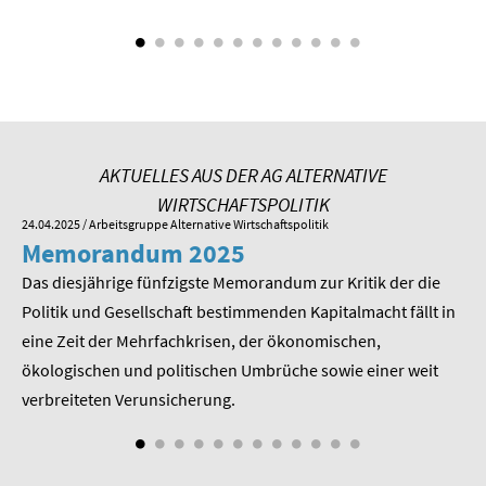
SOMMERSCHULE 2009
SOMMERSCHULE 2008
SOMMERSCHULE 2007
Über uns
AKTUELLES AUS DER AG ALTERNATIVE
WIRTSCHAFTSPOLITIK
Kontakt
24.04.2025
/ Arbeitsgruppe Alternative Wirtschaftspolitik
01.
Memorandum 2025
M
Termine
Das diesjährige fünfzigste Memorandum zur Kritik der die
Im
 am
Politik und Gesellschaft bestimmenden Kapitalmacht fällt in
Pr
Newsletter
eine Zeit der Mehrfachkrisen, der ökonomischen,
be
Suche
ökologischen und politischen Umbrüche sowie einer weit
St
nd
verbreiteten Verunsicherung.
Presse
Veröffentlichungen unserer Mitglieder