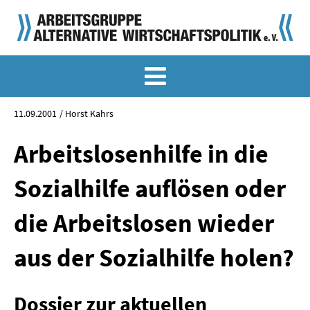
MEMO-ARCHIV
SONDERMEMORANDEN
11.09.2001
Horst Kahrs
MEMO-OSTDEUTSCHLAND
Arbeitslosenhilfe in die
KLASSIKER
Sozialhilfe auflösen oder
SONDERVERÖFFENTLICHUNGEN
die Arbeitslosen wieder
LANGFASSUNGEN ZU DEN MEMORANDEN
aus der Sozialhilfe holen?
MATERIALIEN
MATERIALIEN ZU DEN MEMORANDEN
Dossier zur aktuellen