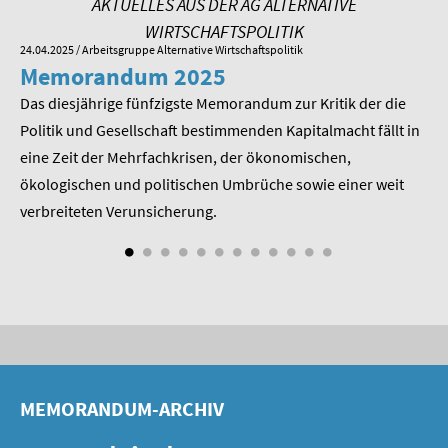
AKTUELLES AUS DER AG ALTERNATIVE
SOMMERSCHULE 2009
WIRTSCHAFTSPOLITIK
24.04.2025
/ Arbeitsgruppe Alternative Wirtschaftspolitik
01.
SOMMERSCHULE 2008
Memorandum 2025
M
SOMMERSCHULE 2007
Das diesjährige fünfzigste Memorandum zur Kritik der die
Im
 am
Politik und Gesellschaft bestimmenden Kapitalmacht fällt in
Pr
Über uns
eine Zeit der Mehrfachkrisen, der ökonomischen,
be
ökologischen und politischen Umbrüche sowie einer weit
St
Kontakt
nd
verbreiteten Verunsicherung.
Termine
Newsletter
Suche
Presse
MEMORANDUM-ARCHIV
Veröffentlichungen unserer Mitglieder