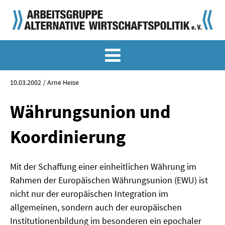
MEMO-ARCHIV
SONDERMEMORANDEN
10.03.2002
Arne Heise
MEMO-OSTDEUTSCHLAND
Währungsunion und
KLASSIKER
Koordinierung
SONDERVERÖFFENTLICHUNGEN
Mit der Schaffung einer einheitlichen Währung im
LANGFASSUNGEN ZU DEN MEMORANDEN
Rahmen der Europäischen Währungsunion (EWU) ist
MATERIALIEN
nicht nur der europäischen Integration im
allgemeinen, sondern auch der europäischen
MATERIALIEN ZU DEN MEMORANDEN
Institutionenbildung im besonderen ein epochaler