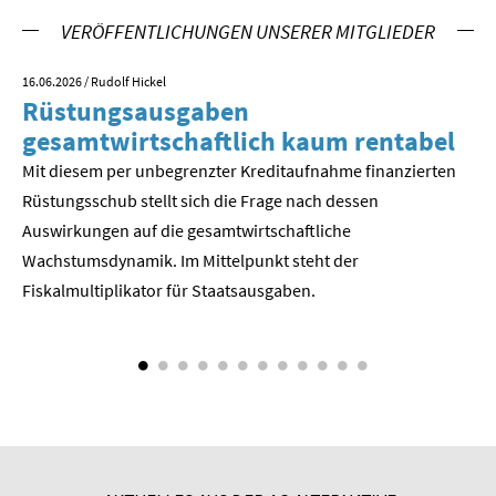
VERÖFFENTLICHUNGEN UNSERER MITGLIEDER
SOMMERSCHULE 2018
16.06.2026
/ Rudolf Hickel
23.
SOMMERSCHULE 2017
Rüstungsausgaben
V
gesamtwirtschaftlich kaum rentabel
z
SOMMERSCHULE 2016
Mit diesem per unbegrenzter Kreditaufnahme finanzierten
We
SOMMERSCHULE 2015
Rüstungsschub stellt sich die Frage nach dessen
ne
Der
Auswirkungen auf die gesamtwirtschaftli­che
SOMMERSCHULE 2014
Wachstumsdynamik. Im Mittelpunkt steht der
Fiskalmultiplikator für Staatsausgaben.
SOMMERSCHULE 2013
SOMMERSCHULE 2012
SOMMERSCHULE 2011
SOMMERSCHULE 2010