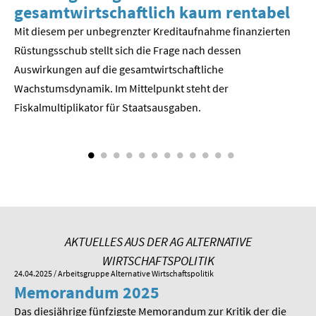
gesamtwirtschaftlich kaum rentabel
z
SOMMERSCHULE 2018
Mit diesem per unbegrenzter Kreditaufnahme finanzierten
We
Rüstungsschub stellt sich die Frage nach dessen
ne
SOMMERSCHULE 2017
Der
Auswirkungen auf die gesamtwirtschaftli­che
Wachstumsdynamik. Im Mittelpunkt steht der
SOMMERSCHULE 2016
Fiskalmultiplikator für Staatsausgaben.
SOMMERSCHULE 2015
SOMMERSCHULE 2014
SOMMERSCHULE 2013
SOMMERSCHULE 2012
AKTUELLES AUS DER AG ALTERNATIVE
SOMMERSCHULE 2011
WIRTSCHAFTSPOLITIK
24.04.2025
/ Arbeitsgruppe Alternative Wirtschaftspolitik
01.
Memorandum 2025
M
SOMMERSCHULE 2010
Das diesjährige fünfzigste Memorandum zur Kritik der die
Im