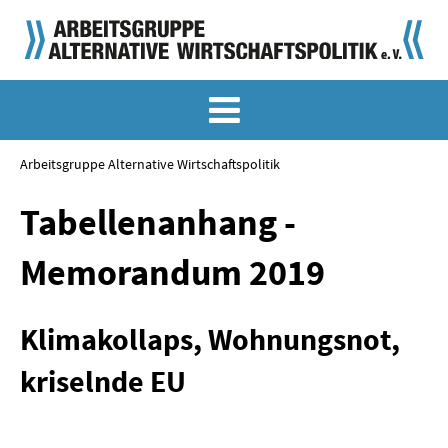
MEMO-ARCHIV
SONDERMEMORANDEN
Arbeitsgruppe Alternative Wirtschaftspolitik
MEMO-OSTDEUTSCHLAND
Tabellenanhang -
KLASSIKER
Memorandum 2019
SONDERVERÖFFENTLICHUNGEN
Klimakollaps, Wohnungsnot,
LANGFASSUNGEN ZU DEN MEMORANDEN
kriselnde EU
MATERIALIEN
MATERIALIEN ZU DEN MEMORANDEN