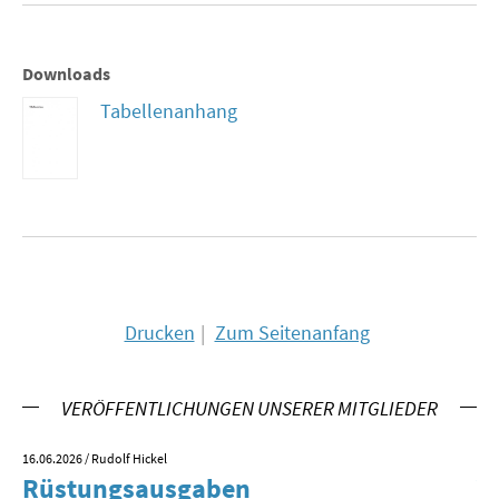
MATERIALIEN ZUR SOMMERSCHULE
Downloads
MEMO-FORUM
Tabellenanhang
SOMMERSCHULE
SOMMERSCHULE 2025
SOMMERSCHULE 2024
SOMMERSCHULE 2023
Drucken
Zum Seitenanfang
SOMMERSCHULE 2022
SOMMERSCHULE 2021
VERÖFFENTLICHUNGEN UNSERER MITGLIEDER
SOMMERSCHULE 2020
16.06.2026
/ Rudolf Hickel
23.
Rüstungsausgaben
V
SOMMERSCHULE 2019