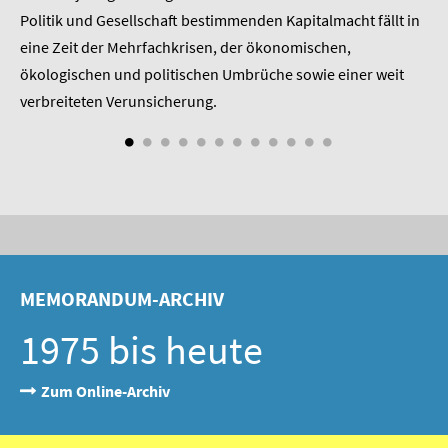
SOMMERSCHULE 2009
 am
Politik und Gesellschaft bestimmenden Kapitalmacht fällt in
Pr
eine Zeit der Mehrfachkrisen, der ökonomischen,
be
SOMMERSCHULE 2008
ökologischen und politischen Umbrüche sowie einer weit
St
nd
verbreiteten Verunsicherung.
SOMMERSCHULE 2007
Über uns
Kontakt
Termine
Newsletter
MEMORANDUM-ARCHIV
Suche
1975 bis heute
Presse
Zum Online-Archiv
Veröffentlichungen unserer Mitglieder