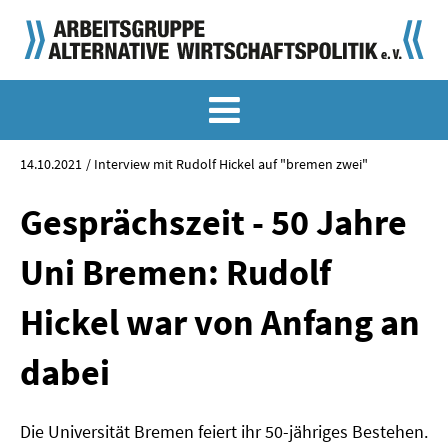
MEMO-ARCHIV
SONDERMEMORANDEN
14.10.2021
Interview mit Rudolf Hickel auf "bremen zwei"
MEMO-OSTDEUTSCHLAND
Gesprächszeit - 50 Jahre
KLASSIKER
Uni Bremen: Rudolf
SONDERVERÖFFENTLICHUNGEN
Hickel war von Anfang an
LANGFASSUNGEN ZU DEN MEMORANDEN
dabei
MATERIALIEN
MATERIALIEN ZU DEN MEMORANDEN
Die Universität Bremen feiert ihr 50-jähriges Bestehen.