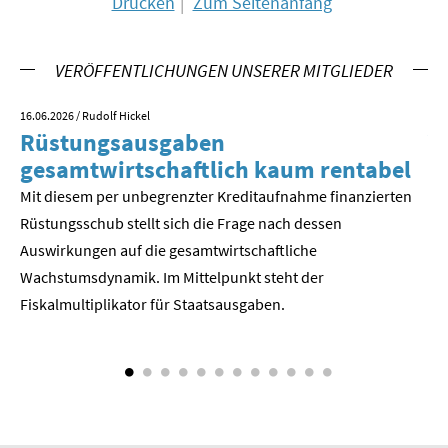
Drucken
Zum Seitenanfang
SOMMERSCHULE 2018
VERÖFFENTLICHUNGEN UNSERER MITGLIEDER
SOMMERSCHULE 2017
16.06.2026
/ Rudolf Hickel
23.
SOMMERSCHULE 2016
Rüstungsausgaben
V
gesamtwirtschaftlich kaum rentabel
z
SOMMERSCHULE 2015
Mit diesem per unbegrenzter Kreditaufnahme finanzierten
We
Rüstungsschub stellt sich die Frage nach dessen
ne
SOMMERSCHULE 2014
Der
Auswirkungen auf die gesamtwirtschaftli­che
SOMMERSCHULE 2013
Wachstumsdynamik. Im Mittelpunkt steht der
Fiskalmultiplikator für Staatsausgaben.
SOMMERSCHULE 2012
SOMMERSCHULE 2011
SOMMERSCHULE 2010