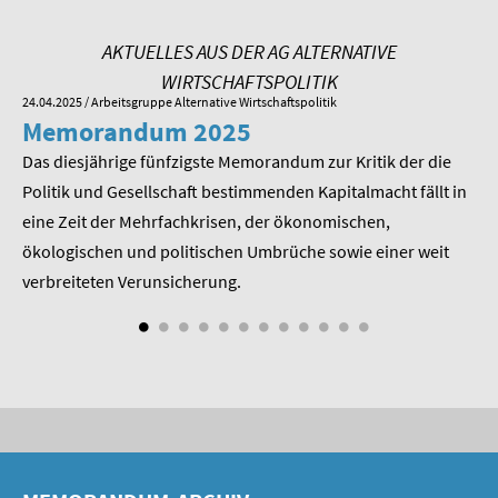
SOMMERSCHULE 2009
AKTUELLES AUS DER AG ALTERNATIVE
SOMMERSCHULE 2008
WIRTSCHAFTSPOLITIK
24.04.2025
/ Arbeitsgruppe Alternative Wirtschaftspolitik
01.
SOMMERSCHULE 2007
Memorandum 2025
M
Das diesjährige fünfzigste Memorandum zur Kritik der die
Im
Über uns
 am
Politik und Gesellschaft bestimmenden Kapitalmacht fällt in
Pr
Kontakt
eine Zeit der Mehrfachkrisen, der ökonomischen,
be
ökologischen und politischen Umbrüche sowie einer weit
St
Termine
nd
verbreiteten Verunsicherung.
Newsletter
Suche
Presse
Veröffentlichungen unserer Mitglieder