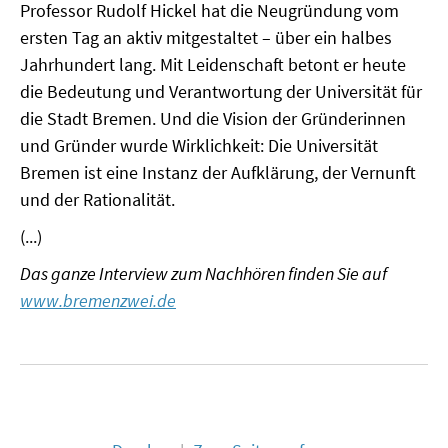
Professor Rudolf Hickel hat die Neugründung vom
MATERIALIEN ZUR SOMMERSCHULE
ersten Tag an aktiv mitgestaltet – über ein halbes
Jahrhundert lang. Mit Leidenschaft betont er heute
MEMO-FORUM
die Bedeutung und Verantwortung der Universität für
die Stadt Bremen. Und die Vision der Gründerinnen
SOMMERSCHULE
und Gründer wurde Wirklichkeit: Die Universität
SOMMERSCHULE 2025
Bremen ist eine Instanz der Aufklärung, der Vernunft
und der Rationalität.
SOMMERSCHULE 2024
(...)
SOMMERSCHULE 2023
Das ganze Interview zum Nachhören finden Sie auf
www.bremenzwei.de
SOMMERSCHULE 2022
SOMMERSCHULE 2021
SOMMERSCHULE 2020
SOMMERSCHULE 2019