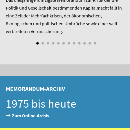
 am
Politik und Gesellschaft bestimmenden Kapitalmacht fällt in
Pr
eine Zeit der Mehrfachkrisen, der ökonomischen,
be
ökologischen und politischen Umbrüche sowie einer weit
St
nd
verbreiteten Verunsicherung.
MEMORANDUM-ARCHIV
1975 bis heute
Zum Online-Archiv