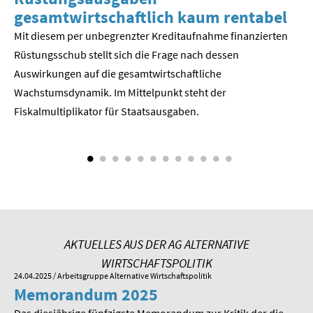
gesamtwirtschaftlich kaum rentabel
z
Mit diesem per unbegrenzter Kreditaufnahme finanzierten
We
Rüstungsschub stellt sich die Frage nach dessen
ne
Der
Auswirkungen auf die gesamtwirtschaftli­che
Wachstumsdynamik. Im Mittelpunkt steht der
Fiskalmultiplikator für Staatsausgaben.
AKTUELLES AUS DER AG ALTERNATIVE
WIRTSCHAFTSPOLITIK
24.04.2025
/ Arbeitsgruppe Alternative Wirtschaftspolitik
01.
Memorandum 2025
M
Das diesjährige fünfzigste Memorandum zur Kritik der die
Im