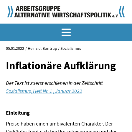
MEMO-ARCHIV
SONDERMEMORANDEN
05.01.2022
Heinz-J. Bontrup / Sozialismus
MEMO-OSTDEUTSCHLAND
Inflationäre Aufklärung
KLASSIKER
Der Text ist zuerst erschienen in der Zeitschrift
SONDERVERÖFFENTLICHUNGEN
Sozialismus, Heft Nr. 1 , Januar 2022
LANGFASSUNGEN ZU DEN MEMORANDEN
___________________
MATERIALIEN
Einleitung
Preise haben einen ambivalenten Charakter. Der
MATERIALIEN ZU DEN MEMORANDEN
Verkäufer freut sich bei Preissteigerungen und der