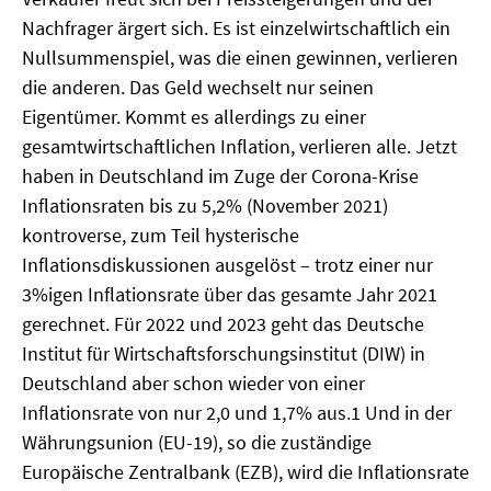
Nachfrager ärgert sich. Es ist einzelwirtschaftlich ein
MATERIALIEN ZUR SOMMERSCHULE
Nullsummenspiel, was die einen gewinnen, verlieren
MEMO-FORUM
die anderen. Das Geld wechselt nur seinen
Eigentümer. Kommt es allerdings zu einer
SOMMERSCHULE
gesamtwirtschaftlichen Inflation, verlieren alle. Jetzt
haben in Deutschland im Zuge der Corona-Krise
SOMMERSCHULE 2025
Inflationsraten bis zu 5,2% (November 2021)
SOMMERSCHULE 2024
kontroverse, zum Teil hysterische
Inflationsdiskussionen ausgelöst – trotz einer nur
SOMMERSCHULE 2023
3%igen Inflationsrate über das gesamte Jahr 2021
gerechnet. Für 2022 und 2023 geht das Deutsche
SOMMERSCHULE 2022
Institut für Wirtschaftsforschungsinstitut (DIW) in
Deutschland aber schon wieder von einer
SOMMERSCHULE 2021
Inflationsrate von nur 2,0 und 1,7% aus.1 Und in der
SOMMERSCHULE 2020
Währungsunion (EU-19), so die zuständige
Europäische Zentralbank (EZB), wird die Inflationsrate
SOMMERSCHULE 2019