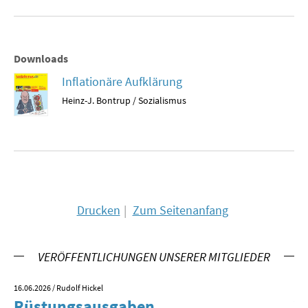
SOMMERSCHULE 2009
SOMMERSCHULE 2008
Downloads
SOMMERSCHULE 2007
Inflationäre Aufklärung
Heinz-J. Bontrup / Sozialismus
Über uns
Kontakt
Termine
Newsletter
Drucken
Zum Seitenanfang
Suche
VERÖFFENTLICHUNGEN UNSERER MITGLIEDER
Presse
16.06.2026
/ Rudolf Hickel
23.
Veröffentlichungen unserer Mitglieder
Rüstungsausgaben
V