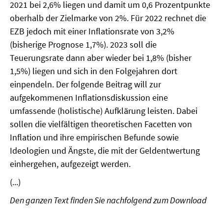
2021 bei 2,6% liegen und damit um 0,6 Prozentpunkte
oberhalb der Zielmarke von 2%. Für 2022 rechnet die
SOMMERSCHULE 2018
EZB jedoch mit einer Inflationsrate von 3,2%
SOMMERSCHULE 2017
(bisherige Prognose 1,7%). 2023 soll die
Teuerungsrate dann aber wieder bei 1,8% (bisher
SOMMERSCHULE 2016
1,5%) liegen und sich in den Folgejahren dort
einpendeln. Der folgende Beitrag will zur
SOMMERSCHULE 2015
aufgekommenen Inflationsdiskussion eine
umfassende (holistische) Aufklärung leisten. Dabei
SOMMERSCHULE 2014
sollen die vielfältigen theoretischen Facetten von
SOMMERSCHULE 2013
Inflation und ihre empirischen Befunde sowie
Ideologien und Ängste, die mit der Geldentwertung
SOMMERSCHULE 2012
einhergehen, aufgezeigt werden.
SOMMERSCHULE 2011
(...)
Den ganzen Text finden Sie nachfolgend zum Download
SOMMERSCHULE 2010