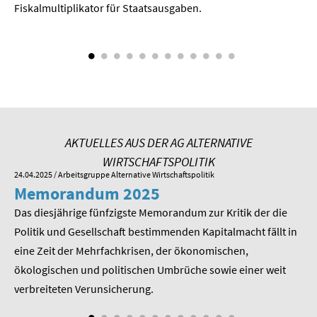
Fiskalmultiplikator für Staatsausgaben.
AKTUELLES AUS DER AG ALTERNATIVE
WIRTSCHAFTSPOLITIK
24.04.2025
/ Arbeitsgruppe Alternative Wirtschaftspolitik
01.
Memorandum 2025
M
Das diesjährige fünfzigste Memorandum zur Kritik der die
Im
 am
Politik und Gesellschaft bestimmenden Kapitalmacht fällt in
Pr
eine Zeit der Mehrfachkrisen, der ökonomischen,
be
ökologischen und politischen Umbrüche sowie einer weit
St
nd
verbreiteten Verunsicherung.