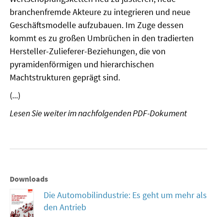
branchenfremde Akteure zu integrieren und neue
SOMMERSCHULE 2018
Geschäftsmodelle aufzubauen. Im Zuge dessen
kommt es zu großen Umbrüchen in den tradierten
SOMMERSCHULE 2017
Hersteller-Zulieferer-Beziehungen, die von
pyramidenförmigen und hierarchischen
SOMMERSCHULE 2016
Machtstrukturen geprägt sind.
SOMMERSCHULE 2015
(...)
SOMMERSCHULE 2014
Lesen Sie weiter im nachfolgenden PDF-Dokument
SOMMERSCHULE 2013
SOMMERSCHULE 2012
SOMMERSCHULE 2011
Downloads
Die Automobilindustrie: Es geht um mehr als
SOMMERSCHULE 2010
den Antrieb