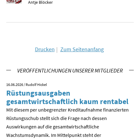
Antje Blöcker
SOMMERSCHULE 2009
SOMMERSCHULE 2008
SOMMERSCHULE 2007
Über uns
Drucken
Zum Seitenanfang
Kontakt
VERÖFFENTLICHUNGEN UNSERER MITGLIEDER
Termine
16.06.2026
/ Rudolf Hickel
23.
Newsletter
Rüstungsausgaben
V
gesamtwirtschaftlich kaum rentabel
z
Suche
Mit diesem per unbegrenzter Kreditaufnahme finanzierten
We
Rüstungsschub stellt sich die Frage nach dessen
ne
Presse
Der
Auswirkungen auf die gesamtwirtschaftli­che
Veröffentlichungen unserer Mitglieder
Wachstumsdynamik. Im Mittelpunkt steht der