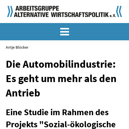
MEMO-ARCHIV
SONDERMEMORANDEN
Antje Blöcker
MEMO-OSTDEUTSCHLAND
Die Automobilindustrie:
KLASSIKER
Es geht um mehr als den
SONDERVERÖFFENTLICHUNGEN
Antrieb
LANGFASSUNGEN ZU DEN MEMORANDEN
Eine Studie im Rahmen des
MATERIALIEN
Projekts "Sozial-ökologische
MATERIALIEN ZU DEN MEMORANDEN