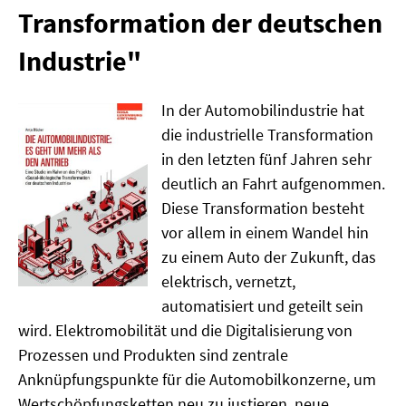
Transformation der deutschen
MATERIALIEN ZUR SOMMERSCHULE
Industrie"
MEMO-FORUM
SOMMERSCHULE
In der Automobilindustrie hat
die industrielle Transformation
SOMMERSCHULE 2025
in den letzten fünf Jahren sehr
deutlich an Fahrt aufgenommen.
SOMMERSCHULE 2024
Diese Transformation besteht
vor allem in einem Wandel hin
SOMMERSCHULE 2023
zu einem Auto der Zukunft, das
SOMMERSCHULE 2022
elektrisch, vernetzt,
automatisiert und geteilt sein
SOMMERSCHULE 2021
wird. Elektromobilität und die Digitalisierung von
Prozessen und Produkten sind zentrale
SOMMERSCHULE 2020
Anknüpfungspunkte für die Automobilkonzerne, um
SOMMERSCHULE 2019
Wertschöpfungsketten neu zu justieren, neue