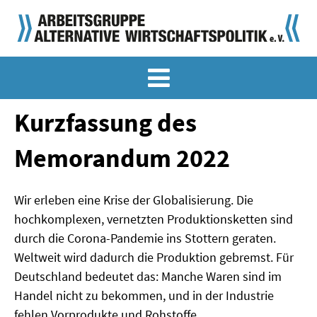
MEMO-ARCHIV
SONDERMEMORANDEN
Kurzfassung des
MEMO-OSTDEUTSCHLAND
Memorandum 2022
KLASSIKER
Wir erleben eine Krise der Globalisierung. Die
SONDERVERÖFFENTLICHUNGEN
hochkomplexen, vernetzten Produktionsketten sind
LANGFASSUNGEN ZU DEN MEMORANDEN
durch die Corona-Pandemie ins Stottern geraten.
Weltweit wird dadurch die Produktion gebremst. Für
MATERIALIEN
Deutschland bedeutet das: Manche Waren sind im
Handel nicht zu bekommen, und in der Industrie
MATERIALIEN ZU DEN MEMORANDEN
fehlen Vorprodukte und Rohstoffe