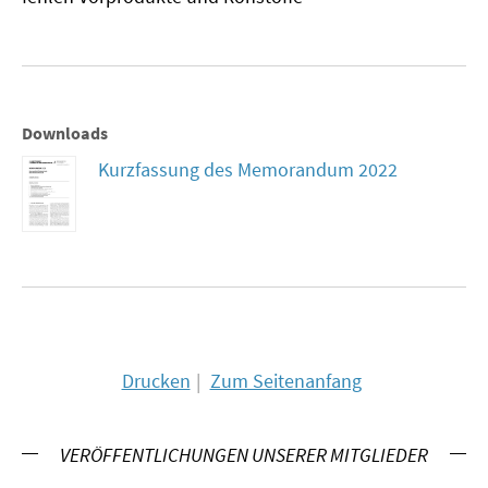
MATERIALIEN ZUR SOMMERSCHULE
MEMO-FORUM
SOMMERSCHULE
Downloads
Kurzfassung des Memorandum 2022
SOMMERSCHULE 2025
SOMMERSCHULE 2024
SOMMERSCHULE 2023
SOMMERSCHULE 2022
Drucken
Zum Seitenanfang
SOMMERSCHULE 2021
SOMMERSCHULE 2020
VERÖFFENTLICHUNGEN UNSERER MITGLIEDER
SOMMERSCHULE 2019