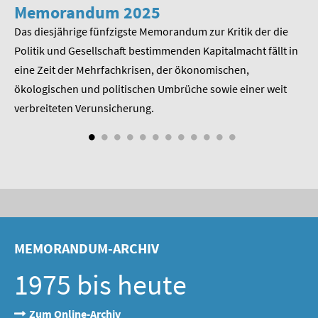
SOMMERSCHULE 2009
Memorandum 2025
M
Das diesjährige fünfzigste Memorandum zur Kritik der die
Im
SOMMERSCHULE 2008
 am
Politik und Gesellschaft bestimmenden Kapitalmacht fällt in
Pr
eine Zeit der Mehrfachkrisen, der ökonomischen,
be
SOMMERSCHULE 2007
ökologischen und politischen Umbrüche sowie einer weit
St
Über uns
nd
verbreiteten Verunsicherung.
Kontakt
Termine
Newsletter
Suche
MEMORANDUM-ARCHIV
Presse
1975 bis heute
Veröffentlichungen unserer Mitglieder
Zum Online-Archiv