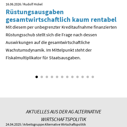
16.06.2026
/ Rudolf Hickel
23.
Rüstungsausgaben
V
SOMMERSCHULE 2018
gesamtwirtschaftlich kaum rentabel
z
SOMMERSCHULE 2017
Mit diesem per unbegrenzter Kreditaufnahme finanzierten
We
Rüstungsschub stellt sich die Frage nach dessen
ne
SOMMERSCHULE 2016
Der
Auswirkungen auf die gesamtwirtschaftli­che
Wachstumsdynamik. Im Mittelpunkt steht der
SOMMERSCHULE 2015
Fiskalmultiplikator für Staatsausgaben.
SOMMERSCHULE 2014
SOMMERSCHULE 2013
SOMMERSCHULE 2012
SOMMERSCHULE 2011
AKTUELLES AUS DER AG ALTERNATIVE
SOMMERSCHULE 2010
WIRTSCHAFTSPOLITIK
24.04.2025
/ Arbeitsgruppe Alternative Wirtschaftspolitik
01.