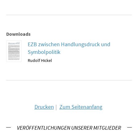
SOMMERSCHULE 2018
SOMMERSCHULE 2017
Downloads
SOMMERSCHULE 2016
EZB zwischen Handlungsdruck und
Symbolpolitik
SOMMERSCHULE 2015
Rudolf Hickel
SOMMERSCHULE 2014
SOMMERSCHULE 2013
SOMMERSCHULE 2012
Drucken
Zum Seitenanfang
SOMMERSCHULE 2011
SOMMERSCHULE 2010
VERÖFFENTLICHUNGEN UNSERER MITGLIEDER