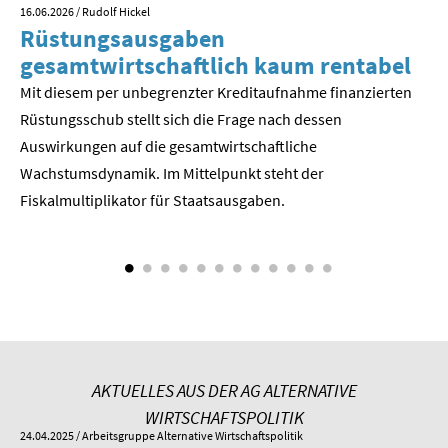
SOMMERSCHULE 2009
16.06.2026
/ Rudolf Hickel
23.
Rüstungsausgaben
V
SOMMERSCHULE 2008
gesamtwirtschaftlich kaum rentabel
z
Mit diesem per unbegrenzter Kreditaufnahme finanzierten
We
SOMMERSCHULE 2007
Rüstungsschub stellt sich die Frage nach dessen
ne
Der
Auswirkungen auf die gesamtwirtschaftli­che
Über uns
Wachstumsdynamik. Im Mittelpunkt steht der
Kontakt
Fiskalmultiplikator für Staatsausgaben.
Termine
Newsletter
Suche
Presse
AKTUELLES AUS DER AG ALTERNATIVE
WIRTSCHAFTSPOLITIK
Veröffentlichungen unserer Mitglieder
24.04.2025
/ Arbeitsgruppe Alternative Wirtschaftspolitik
01.