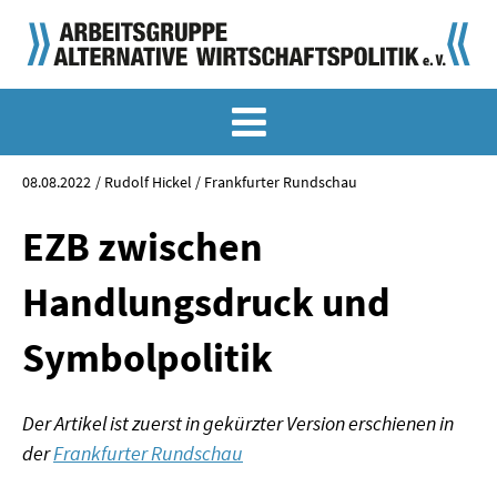
MEMO-ARCHIV
SONDERMEMORANDEN
08.08.2022
Rudolf Hickel / Frankfurter Rundschau
MEMO-OSTDEUTSCHLAND
EZB zwischen
KLASSIKER
Handlungsdruck und
SONDERVERÖFFENTLICHUNGEN
Symbolpolitik
LANGFASSUNGEN ZU DEN MEMORANDEN
Der Artikel ist zuerst in gekürzter Version erschienen in
MATERIALIEN
der
Frankfurter Rundschau
MATERIALIEN ZU DEN MEMORANDEN
______________________