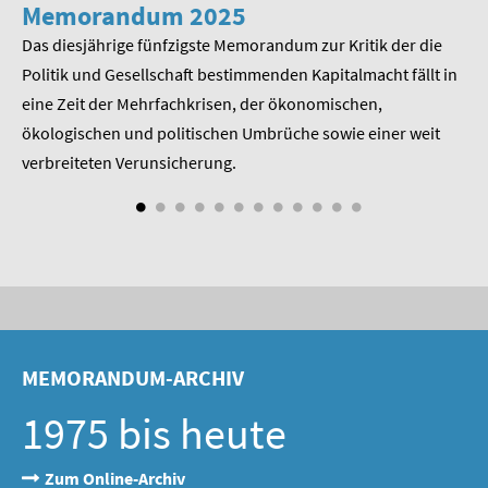
Memorandum 2025
M
Das diesjährige fünfzigste Memorandum zur Kritik der die
Im
 am
Politik und Gesellschaft bestimmenden Kapitalmacht fällt in
Pr
eine Zeit der Mehrfachkrisen, der ökonomischen,
be
ökologischen und politischen Umbrüche sowie einer weit
St
nd
verbreiteten Verunsicherung.
MEMORANDUM-ARCHIV
1975 bis heute
Zum Online-Archiv