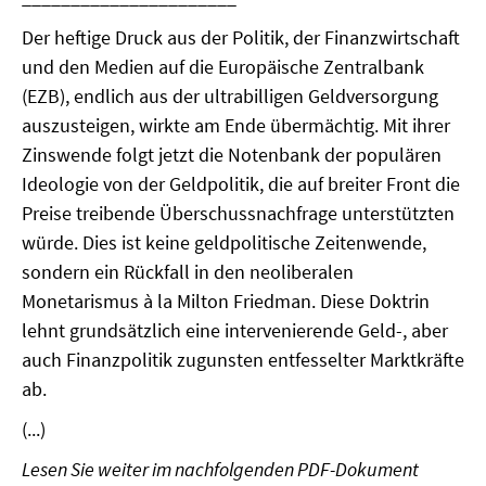
MATERIALIEN ZUR SOMMERSCHULE
Der heftige Druck aus der Politik, der Finanzwirtschaft
und den Medien auf die Europäische Zentralbank
MEMO-FORUM
(EZB), endlich aus der ultrabilligen Geldversorgung
auszusteigen, wirkte am Ende übermächtig. Mit ihrer
SOMMERSCHULE
Zinswende folgt jetzt die Notenbank der populären
SOMMERSCHULE 2025
Ideologie von der Geldpolitik, die auf breiter Front die
Preise treibende Überschussnachfrage unterstützten
SOMMERSCHULE 2024
würde. Dies ist keine geldpolitische Zeitenwende,
sondern ein Rückfall in den neoliberalen
SOMMERSCHULE 2023
Monetarismus à la Milton Friedman. Diese Doktrin
lehnt grundsätzlich eine intervenierende Geld-, aber
SOMMERSCHULE 2022
auch Finanzpolitik zugunsten entfesselter Marktkräfte
SOMMERSCHULE 2021
ab.
(...)
SOMMERSCHULE 2020
Lesen Sie weiter im nachfolgenden PDF-Dokument
SOMMERSCHULE 2019