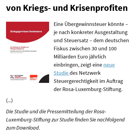
von Kriegs- und Krisenprofiten
MATERIALIEN ZUR SOMMERSCHULE
MEMO-FORUM
Eine Übergewinnsteuer könnte –
je nach konkreter Ausgestaltung
SOMMERSCHULE
und Steuersatz – dem deutschen
Fiskus zwischen 30 und 100
SOMMERSCHULE 2025
Milliarden Euro jährlich
SOMMERSCHULE 2024
einbringen, zeigt eine
neue
Studie
des Netzwerk
SOMMERSCHULE 2023
Steuergerechtigkeit im Auftrag
der Rosa-Luxemburg-Stiftung.
SOMMERSCHULE 2022
(...)
SOMMERSCHULE 2021
Die Studie und die Pressemitteilung der Rosa-
Luxemburg-Stiftung zur Studie finden Sie nachfolgend
SOMMERSCHULE 2020
zum Download.
SOMMERSCHULE 2019