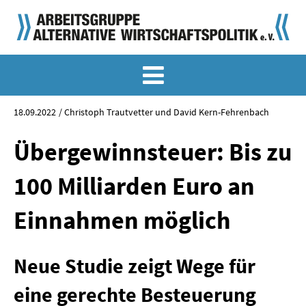
MEMO-ARCHIV
SONDERMEMORANDEN
18.09.2022
Christoph Trautvetter und David Kern-Fehrenbach
MEMO-OSTDEUTSCHLAND
Übergewinnsteuer: Bis zu
KLASSIKER
100 Milliarden Euro an
SONDERVERÖFFENTLICHUNGEN
Einnahmen möglich
LANGFASSUNGEN ZU DEN MEMORANDEN
Neue Studie zeigt Wege für
MATERIALIEN
eine gerechte Besteuerung
MATERIALIEN ZU DEN MEMORANDEN