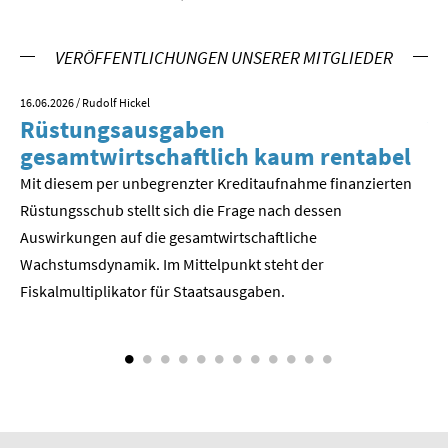
SOMMERSCHULE 2009
VERÖFFENTLICHUNGEN UNSERER MITGLIEDER
SOMMERSCHULE 2008
SOMMERSCHULE 2007
16.06.2026
/ Rudolf Hickel
23.
Rüstungsausgaben
V
Über uns
gesamtwirtschaftlich kaum rentabel
z
Mit diesem per unbegrenzter Kreditaufnahme finanzierten
We
Kontakt
Rüstungsschub stellt sich die Frage nach dessen
ne
Der
Auswirkungen auf die gesamtwirtschaftli­che
Termine
Wachstumsdynamik. Im Mittelpunkt steht der
Newsletter
Fiskalmultiplikator für Staatsausgaben.
Suche
Presse
Veröffentlichungen unserer Mitglieder