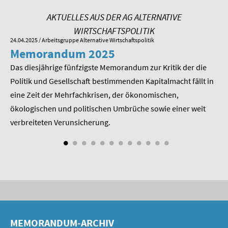
AKTUELLES AUS DER AG ALTERNATIVE
WIRTSCHAFTSPOLITIK
24.04.2025
/ Arbeitsgruppe Alternative Wirtschaftspolitik
01.
Memorandum 2025
M
Das diesjährige fünfzigste Memorandum zur Kritik der die
Im
 am
Politik und Gesellschaft bestimmenden Kapitalmacht fällt in
Pr
eine Zeit der Mehrfachkrisen, der ökonomischen,
be
ökologischen und politischen Umbrüche sowie einer weit
St
nd
verbreiteten Verunsicherung.
MEMORANDUM-ARCHIV