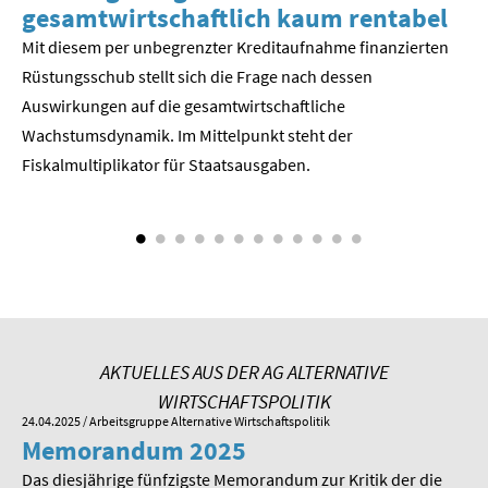
gesamtwirtschaftlich kaum rentabel
z
Mit diesem per unbegrenzter Kreditaufnahme finanzierten
We
Rüstungsschub stellt sich die Frage nach dessen
ne
Der
Auswirkungen auf die gesamtwirtschaftli­che
Wachstumsdynamik. Im Mittelpunkt steht der
Fiskalmultiplikator für Staatsausgaben.
AKTUELLES AUS DER AG ALTERNATIVE
WIRTSCHAFTSPOLITIK
24.04.2025
/ Arbeitsgruppe Alternative Wirtschaftspolitik
01.
Memorandum 2025
M
Das diesjährige fünfzigste Memorandum zur Kritik der die
Im