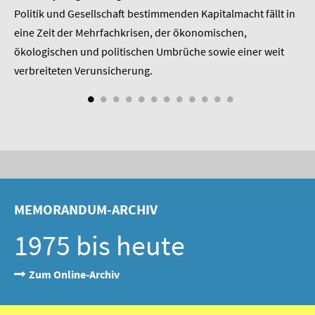
 am
Politik und Gesellschaft bestimmenden Kapitalmacht fällt in
Pr
eine Zeit der Mehrfachkrisen, der ökonomischen,
be
ökologischen und politischen Umbrüche sowie einer weit
St
nd
verbreiteten Verunsicherung.
MEMORANDUM-ARCHIV
1975 bis heute
Zum Online-Archiv