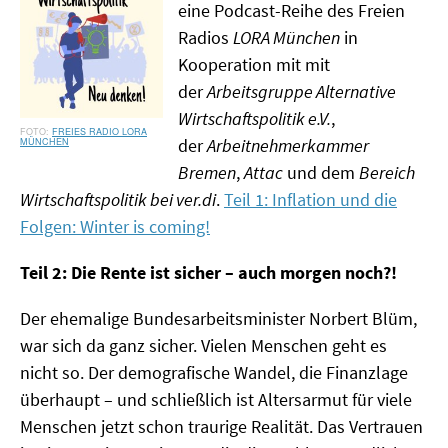
eine Podcast-Reihe des Freien
MATERIALIEN ZUR SOMMERSCHULE
Radios
LORA München
in
Kooperation mit mit
MEMO-FORUM
der
Arbeitsgruppe Alternative
Wirtschaftspolitik e.V.
,
SOMMERSCHULE
FREIES RADIO LORA
der
Arbeitnehmerkammer
MÜNCHEN
SOMMERSCHULE 2025
Bremen
,
Attac
und dem
Bereich
Wirtschaftspolitik bei ver.di
.
Teil 1: Inflation und die
SOMMERSCHULE 2024
Folgen: Winter is coming!
SOMMERSCHULE 2023
Teil 2: Die Rente ist sicher – auch morgen noch?!
SOMMERSCHULE 2022
Der ehemalige Bundesarbeitsminister Norbert Blüm,
war sich da ganz sicher. Vielen Menschen geht es
SOMMERSCHULE 2021
nicht so. Der demografische Wandel, die Finanzlage
SOMMERSCHULE 2020
überhaupt – und schließlich ist Altersarmut für viele
Menschen jetzt schon traurige Realität. Das Vertrauen
SOMMERSCHULE 2019