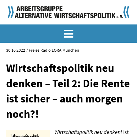
MEMO-ARCHIV
SONDERMEMORANDEN
30.10.2022
Freies Radio LORA München
MEMO-OSTDEUTSCHLAND
Wirtschaftspolitik neu
KLASSIKER
denken – Teil 2: Die Rente
SONDERVERÖFFENTLICHUNGEN
ist sicher – auch morgen
LANGFASSUNGEN ZU DEN MEMORANDEN
noch?!
MATERIALIEN
MATERIALIEN ZU DEN MEMORANDEN
Wirtschaftspolitik neu denken!
ist