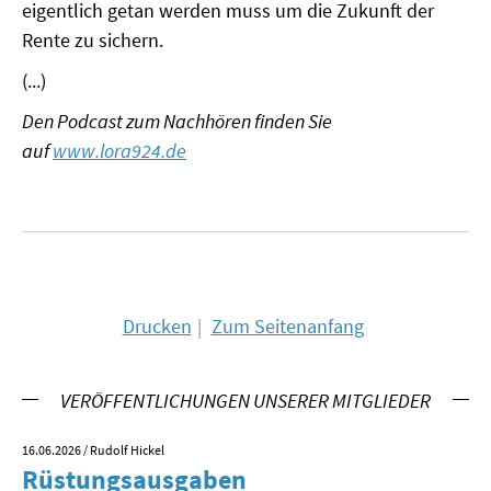
eigentlich getan werden muss um die Zukunft der
SOMMERSCHULE 2009
Rente zu sichern.
SOMMERSCHULE 2008
(...)
SOMMERSCHULE 2007
Den Podcast zum Nachhören finden Sie
auf
www.lora924.de
Über uns
Kontakt
Termine
Newsletter
Drucken
Zum Seitenanfang
Suche
VERÖFFENTLICHUNGEN UNSERER MITGLIEDER
Presse
16.06.2026
/ Rudolf Hickel
23.
Veröffentlichungen unserer Mitglieder
Rüstungsausgaben
V