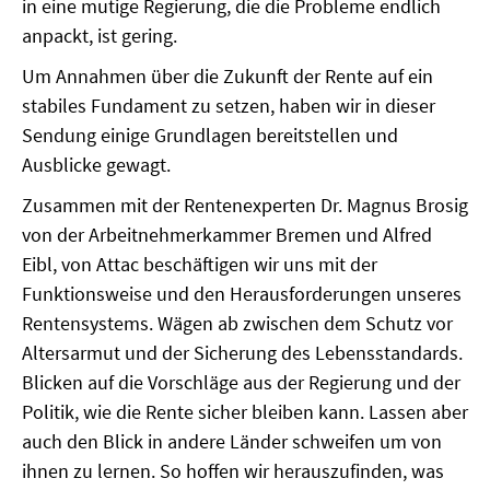
in eine mutige Regierung, die die Probleme endlich
anpackt, ist gering.
SOMMERSCHULE 2018
Um Annahmen über die Zukunft der Rente auf ein
SOMMERSCHULE 2017
stabiles Fundament zu setzen, haben wir in dieser
Sendung einige Grundlagen bereitstellen und
SOMMERSCHULE 2016
Ausblicke gewagt.
SOMMERSCHULE 2015
Zusammen mit der Rentenexperten Dr. Magnus Brosig
von der Arbeitnehmerkammer Bremen und Alfred
SOMMERSCHULE 2014
Eibl, von Attac beschäftigen wir uns mit der
Funktionsweise und den Herausforderungen unseres
SOMMERSCHULE 2013
Rentensystems. Wägen ab zwischen dem Schutz vor
SOMMERSCHULE 2012
Altersarmut und der Sicherung des Lebensstandards.
Blicken auf die Vorschläge aus der Regierung und der
SOMMERSCHULE 2011
Politik, wie die Rente sicher bleiben kann. Lassen aber
auch den Blick in andere Länder schweifen um von
SOMMERSCHULE 2010
ihnen zu lernen. So hoffen wir herauszufinden, was