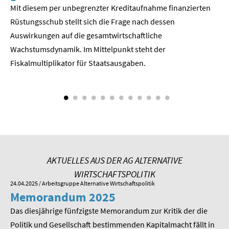
Mit diesem per unbegrenzter Kreditaufnahme finanzierten
We
SOMMERSCHULE 2018
Rüstungsschub stellt sich die Frage nach dessen
ne
Der
Auswirkungen auf die gesamtwirtschaftli­che
SOMMERSCHULE 2017
Wachstumsdynamik. Im Mittelpunkt steht der
Fiskalmultiplikator für Staatsausgaben.
SOMMERSCHULE 2016
SOMMERSCHULE 2015
SOMMERSCHULE 2014
SOMMERSCHULE 2013
AKTUELLES AUS DER AG ALTERNATIVE
SOMMERSCHULE 2012
WIRTSCHAFTSPOLITIK
24.04.2025
/ Arbeitsgruppe Alternative Wirtschaftspolitik
01.
SOMMERSCHULE 2011
Memorandum 2025
M
SOMMERSCHULE 2010
Das diesjährige fünfzigste Memorandum zur Kritik der die
Im
 am
Politik und Gesellschaft bestimmenden Kapitalmacht fällt in
Pr