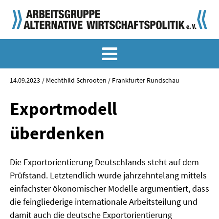
MEMO-ARCHIV
SONDERMEMORANDEN
14.09.2023
Mechthild Schrooten / Frankfurter Rundschau
MEMO-OSTDEUTSCHLAND
Exportmodell
KLASSIKER
überdenken
SONDERVERÖFFENTLICHUNGEN
Die Exportorientierung Deutschlands steht auf dem
LANGFASSUNGEN ZU DEN MEMORANDEN
Prüfstand. Letztendlich wurde jahrzehntelang mittels
MATERIALIEN
einfachster ökonomischer Modelle argumentiert, dass
die feingliederige internationale Arbeitsteilung und
MATERIALIEN ZU DEN MEMORANDEN
damit auch die deutsche Exportorientierung