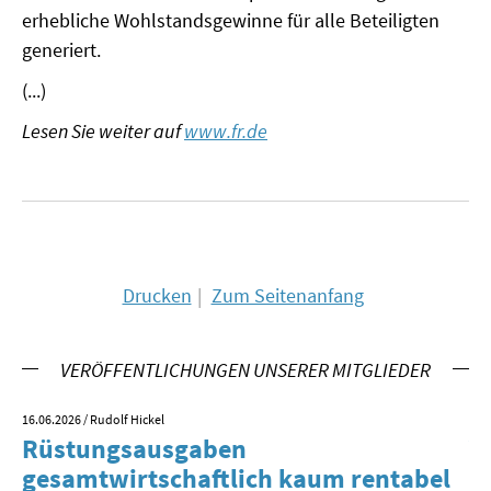
erhebliche Wohlstandsgewinne für alle Beteiligten
MATERIALIEN ZUR SOMMERSCHULE
generiert.
MEMO-FORUM
(...)
SOMMERSCHULE
Lesen Sie weiter auf
www.fr.de
SOMMERSCHULE 2025
SOMMERSCHULE 2024
SOMMERSCHULE 2023
Drucken
Zum Seitenanfang
SOMMERSCHULE 2022
VERÖFFENTLICHUNGEN UNSERER MITGLIEDER
SOMMERSCHULE 2021
16.06.2026
/ Rudolf Hickel
23.
SOMMERSCHULE 2020
Rüstungsausgaben
V
gesamtwirtschaftlich kaum rentabel
z
SOMMERSCHULE 2019