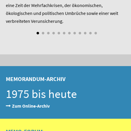
SOMMERSCHULE 2009
eine Zeit der Mehrfachkrisen, der ökonomischen,
be
ökologischen und politischen Umbrüche sowie einer weit
St
SOMMERSCHULE 2008
nd
verbreiteten Verunsicherung.
SOMMERSCHULE 2007
Über uns
Kontakt
Termine
MEMORANDUM-ARCHIV
Newsletter
1975 bis heute
Suche
Zum Online-Archiv
Presse
Veröffentlichungen unserer Mitglieder