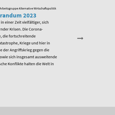
Arbeitsgruppe Alternative Wirtschaftspolitik
23.05.2022
/ Arbeitsgruppe Alternative
randum 2023
Veranstaltung zu
Memorandum 20
in einer Zeit vielfältiger, sich
nder Krisen. Die Corona-
Am Montag, den 13. Juni 202
 die fortschreitende
die Arbeitsgruppe Alternativ
astrophe, Kriege und hier in
Wirtschaftspolitik das ME
 der Angriffskrieg gegen die
„Raus aus dem Klimanotstand
sowie sich insgesamt ausweitende
den Umbruch“ und stellt sic
sche Konflikte halten die Welt in
Diskussion.