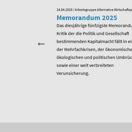
e Alternative Wirtschaftspolitik
24.04.2025
/ Arbeitsgruppe Alternative Wirtschaftsp
he zum 80.
Memorandum 2025
von Rudolf
Das diesjährige fünfzigste Memorand
Kritik der die Politik und Gesellschaft
sitzender Prof. Dr.
bestimmenden Kapitalmacht fällt in ei
t am heutigen 17. Januar
der Mehrfachkrisen, der ökonomische
rtstag. Er ist u.a.
ökologischen und politischen Umbrü
rer 1975 entstandenen
sowie einer weit verbreiteten
 bis heute unverändert
Verunsicherung.
, Berater und Publizist