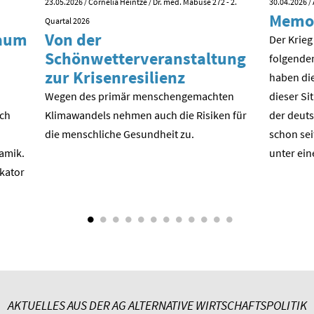
23.05.2026
/ Cornelia Heintze / Dr. med. Mabuse 272 - 2.
30.04.2026
/ 
Memo
Quartal 2026
kaum
Von der
Der Krieg
Schönwetterveranstaltung
folgende
zur Krisenresilienz
haben die
Wegen des primär menschengemachten
dieser Si
ach
Klimawandels nehmen auch die Risiken für
der deuts
die menschliche Gesundheit zu.
schon sei
amik.
unter ein
ikator
AKTUELLES AUS DER AG ALTERNATIVE WIRTSCHAFTSPOLITIK