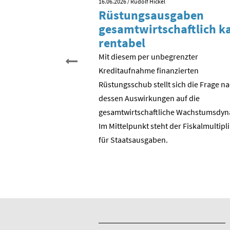
16.06.2026
/ Rudolf Hickel
 Tag der
Rüstungsausgaben
inigung?
gesamtwirtschaftlich 
rentabel
 begehen wir den 35.
schen Einheit. Aber was
Mit diesem per unbegrenzter
entlich gefeiert? Der
Kreditaufnahme finanzierten
? Die Wende in der DDR?
Rüstungsschub stellt sich die Frage n
DR zur Bundesrepublik?
dessen Auswirkungen auf die
 ostdeutschen
gesamtwirtschaftli­che Wachstumsdyn
ie BRD?
Im Mittelpunkt steht der Fiskalmultipl
für Staatsausgaben.