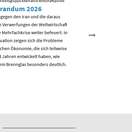
Arbeitsgruppe Alternative Wirtschaftspolitik
09.03.2026
/ Folien zum Vortrag von R
randum 2026
Sozial-ökologisch
Transformation – 
 gegen den Iran und die daraus
es weiter?
n Verwerfungen der Weltwirtschaft
 Mehrfachkrise weiter befeuert. In
Nicht Deindustrialisierung, 
tuation zeigen sich die Probleme
Dekarbonisierung: Aufbau e
chen Ökonomie, die sich teilweise
nachhaltigen auch industrie
t Jahren entwickelt haben, wie
Wertschöpfungsbasis
em Brennglas besonders deutlich.