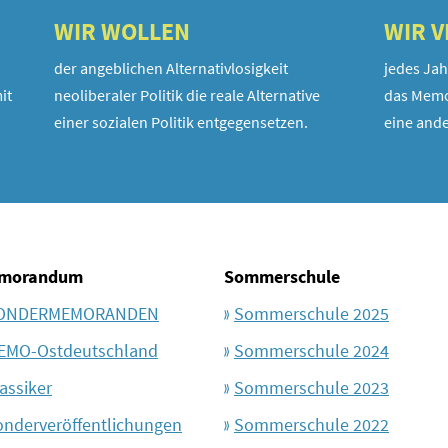
WIR WOLLEN
WIR 
der angeblichen Alternativlosigkeit
jedes Jah
it
neoliberaler Politik die reale Alternative
das Memo
einer sozialen Politik entgegensetzen.
eine ande
morandum
Sommerschule
ONDERMEMORANDEN
Sommerschule 2025
EMO-Ostdeutschland
Sommerschule 2024
assiker
Sommerschule 2023
onderveröffentlichungen
Sommerschule 2022