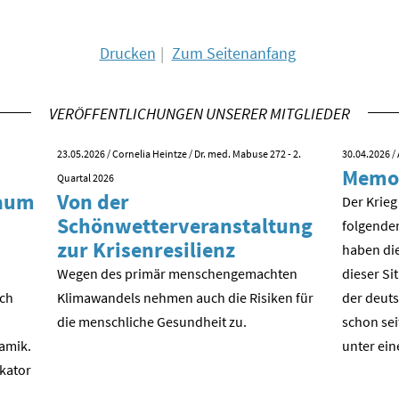
Drucken
Zum Seitenanfang
VERÖFFENTLICHUNGEN UNSERER MITGLIEDER
23.05.2026
/ Cornelia Heintze / Dr. med. Mabuse 272 - 2.
30.04.2026
/ 
Memo
Quartal 2026
kaum
Von der
Der Krieg
Schönwetterveranstaltung
folgende
zur Krisenresilienz
haben die
Wegen des primär menschengemachten
dieser Si
ach
Klimawandels nehmen auch die Risiken für
der deuts
die menschliche Gesundheit zu.
schon sei
amik.
unter ein
ikator