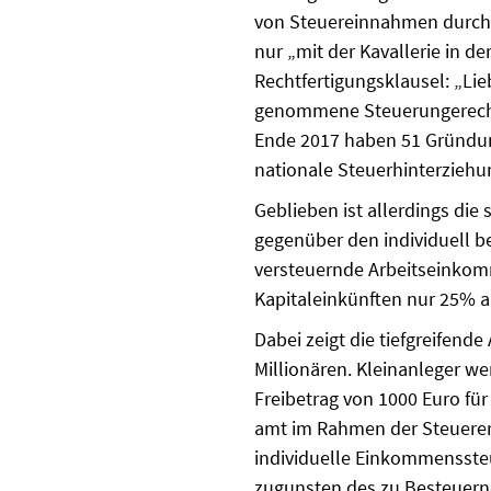
von Steuereinnahmen durch d
nur „mit der Kavallerie in d
Rechtfertigungsklausel: „Lieb
genommene Steuerunge­rechtig
Ende 2017 haben 51 Gründung
nationale Steuerhinterziehu
Geblieben ist allerdings die
gegenüber den individuell b
ver­steuernde Arbeitseinkomm
Ka­pitaleinkünften nur 25% a
Dabei zeigt die tiefgreifend
Millionären. Kleinanleger we
Freibetrag von 1000 Euro für
amt im Rahmen der Steuererk
individuelle Einkommens­steue
zugunsten des zu Besteuernde