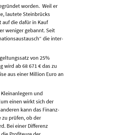
e­gründet worden. Weil er
e, lautete Steinbrücks
 auf die dafür in Kauf
er weniger gebannt. Seit
tionsaus­tausch“ die inter­
Abgel­tungssatz von 25%
g wird ab 68 671 € das zu
se aus einer Million Euro an
n Kleinanlegern und
um ei­nen wirkt sich der
m anderen kann das Finanz­
 zu prüfen, ob der
. Bei einer Diffe­renz
die Profiteure der