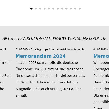
AKTUELLES AUS DER AG ALTERNATIVE WIRTSCHAFTSPOLITIK
olitik
01.05.2024
/ Arbeitsgruppe Alternative Wirtschaftspolitik
04.05.2023
/ 
Memorandum 2024
Memo
um zur
Im Jahr 2023 schrumpfte die deutsche
Wir leben 
Ökonomie um 0,3 Prozent, die Prognosen
überlager
ne Zeit
für dieses Jahr sehen nicht viel besser aus.
Pandemie,
n,
Im Grunde erleben wir seit vier Jahren
Umweltkat
che
Stagnation, die auch Anfang 2024 weiter
besondere
anhält.
Ukraine 
geopoliti
Atem.