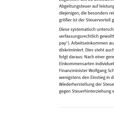
Abgeltung­steuer auf leistu
diejenigen, die besonders re
größer ist der Steuervortei
Diese systematisch untersc
verfassungsrechtlich gewoll
pay“). Arbeitseinkommen aus
diskriminiert. Dies steht a
folgt daraus: Nach einer ge
Einkommensarten individuel
Fi­nanzminister Wolfgang Sc
wenigstens den Einstieg in di
Wiederherstellung der Steue
gegen Steuer­hinterziehung 