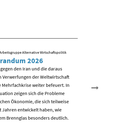
Arbeitsgruppe Alternative Wirtschaftspolitik
09.03.2026
/ Folien zum Vortrag von R
randum 2026
Sozial-ökologisch
Transformation – 
 gegen den Iran und die daraus
es weiter?
n Verwerfungen der Weltwirtschaft
 Mehrfachkrise weiter befeuert. In
Nicht Deindustrialisierung, 
tuation zeigen sich die Probleme
Dekarbonisierung: Aufbau e
chen Ökonomie, die sich teilweise
nachhaltigen auch industrie
t Jahren entwickelt haben, wie
Wertschöpfungsbasis
em Brennglas besonders deutlich.