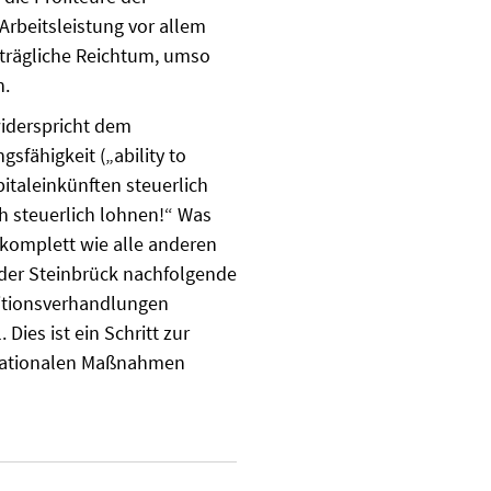
­beits­leistung vor allem
rträgliche Reich­tum, umso
n.
iderspricht dem
sfähigkeit („ability to
italeinkünften steuerlich
h steuerlich lohnen!“ Was
 komplett wie alle anderen
der Steinbrück nachfolgende
litionsverhandlungen
Dies ist ein Schritt zur
ernationalen Maßnahmen