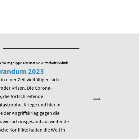
Arbeitsgruppe Alternative Wirtschaftspolitik
23.05.2022
/ Arbeitsgruppe Alternative
randum 2023
Veranstaltung zu
Memorandum 20
in einer Zeit vielfältiger, sich
nder Krisen. Die Corona-
Am Montag, den 13. Juni 202
 die fortschreitende
die Arbeitsgruppe Alternativ
astrophe, Kriege und hier in
Wirtschaftspolitik das ME
 der Angriffskrieg gegen die
„Raus aus dem Klimanotstand
sowie sich insgesamt ausweitende
den Umbruch“ und stellt sic
sche Konflikte halten die Welt in
Diskussion.