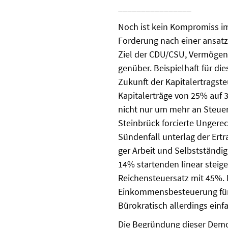
________________
Noch ist kein Kompromiss im
Forderung nach einer ansatz
Ziel der CDU/CSU, Vermögen
genüber. Beispielhaft für dies
Zukunft der Kapitaler­tragst
Kapitalerträge von 25% auf 3
nicht nur um mehr an Steuer
Steinbrück forcierte Ungere
Sündenfall unterlag der Ert
ger Arbeit und Selbstständi
14% startenden linear steig
Reichensteuersatz mit 45%. D
Einkommensbesteuerung für
Bürokratisch allerdings ein
Die Begründung dieser Demon