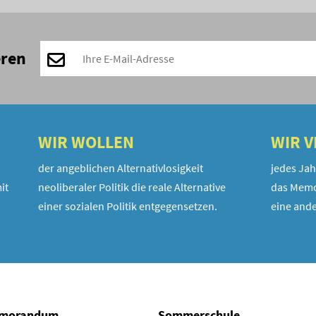
eren
WIR WOLLEN
WIR 
der angeblichen Alternativlosigkeit
jedes Jah
it
neoliberaler Politik die reale Alternative
das Memo
einer sozialen Politik entgegensetzen.
eine ande
morandum
Sommerschule