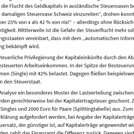
ie Flucht des Geldkapitals in ausländische Steueroasen b
er damaligen Steueroase Schweiz einzureiten“, drohen konnt
er 25% von x als 42 % von nix!“ – aller­dings ohne Rücksicht
keit. Mittlerweile ist die Gefahr der Steuerflucht mehr od
s­staaten verein­bart, dass mit dem „automatischen Informa
ng bekämpft wird.
 steuerliche Privilegierung der Kapitalein­künfte durch den 
esteuerten Arbeitsein­kommen. In der Spitze der Besteuerun
en (Single) mit 42% belastet. Dagegen fließen beispielswei
n den Steuerstaat.
e Analyse ein besonderes Muster der Last­verteilung zwische
r­den gerechterweise bei der Kapitalertragsteuer geschont. Z
 Singles und 2000 Euro für Paare (Splittingtabelle) aus. Zu
lärung aufgefordert werden, bei An­gabe der Kapitalerträge
rsatz, der günstiger ist, auf Kapitalerträge angewendet wird
n zahlt das Finanzamt die Diffe­renz zurück. Dagegen sind 