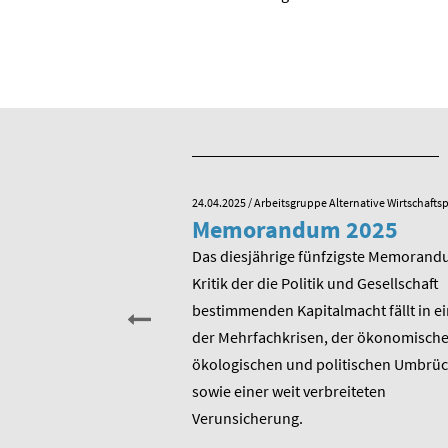
e Alternative Wirtschaftspolitik
24.04.2025
/ Arbeitsgruppe Alternative Wirtschaftsp
he zum 80.
Memorandum 2025
von Rudolf
Das diesjährige fünfzigste Memorand
Kritik der die Politik und Gesellschaft
sitzender Prof. Dr.
bestimmenden Kapitalmacht fällt in ei
t am heutigen 17. Januar
der Mehrfachkrisen, der ökonomische
rtstag. Er ist u.a.
ökologischen und politischen Umbrü
rer 1975 entstandenen
sowie einer weit verbreiteten
 bis heute unverändert
Verunsicherung.
, Berater und Publizist