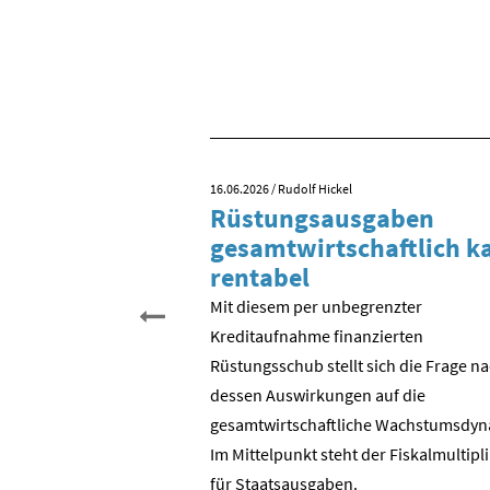
16.06.2026
/ Rudolf Hickel
 Tag der
Rüstungsausgaben
inigung?
gesamtwirtschaftlich 
rentabel
 begehen wir den 35.
schen Einheit. Aber was
Mit diesem per unbegrenzter
entlich gefeiert? Der
Kreditaufnahme finanzierten
? Die Wende in der DDR?
Rüstungsschub stellt sich die Frage n
DR zur Bundesrepublik?
dessen Auswirkungen auf die
 ostdeutschen
gesamtwirtschaftli­che Wachstumsdyn
ie BRD?
Im Mittelpunkt steht der Fiskalmultipl
für Staatsausgaben.