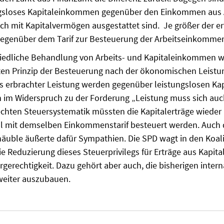
ngslo­ses Kapitaleinkommen gegenüber den Einkom­men aus Ar
ich mit Kapitalver­mö­gen ausgestattet sind. Je größer der e
l gegenüber dem Tarif zur Besteu­erung der Arbeitseinkomme
hiedliche Behandlung von Arbeits- und Ka­pitaleinkommen w
ten Prinzip der Besteuerung nach der ökonomischen Leistung
 erbrachter Leistung werden ge­genüber leistungslosen Kap
uch im Widerspruch zu der Forderung „Leistung muss sich auc
rechten Steuersystematik müssten die Kapitalerträge wieder
l mit demselben Einkom­menstarif besteuert werden. Auch 
häuble äußerte dafür Sympathien. Die SPD wagt in den Koa
e Reduzierung dieses Steuerprivilegs für Erträge aus Kapital. 
rgerechtigkeit. Dazu gehört aber auch, die bisherigen int
weiter auszubauen.