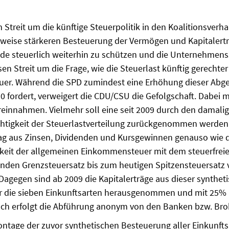
 Streit um die künftige Steuerpolitik in den Koalitionsver
weise stärkeren Besteuerung der Vermögen und Kapitalertr
de steuerlich weiterhin zu schützen und die Unternehmens
en Streit um die Frage, wie die Steuer­last künftig gerechter 
euer. Während die SPD zumindest eine Erhöhung dieser Abgel
0 fordert, verweigert die CDU/CSU die Gefolgschaft. Dabei mu
einnahmen. Vielmehr soll eine seit 2009 durch den damali
chtigkeit der Steuerlastverteilung zurückgenommen werden. 
rag aus Zinsen, Divi­denden und Kursgewinnen genauso wie
gkeit der allgemeinen Einkommensteuer mit dem steuer­frei
enden Grenzsteuersatz bis zum heutigen Spitzensteuersatz
agegen sind ab 2009 die Kapitaler­träge aus dieser synthet
 die sieben Einkunftsarten herausgenommen und mit 25% 
fach erfolgt die Abführung ano­nym von den Banken bzw. Bro
tage der zuvor synthetischen Besteu­erung aller Einkunftsa