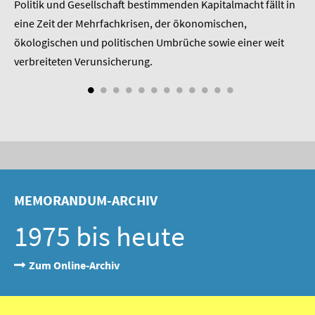
 am
Politik und Gesellschaft bestimmenden Kapitalmacht fällt in
Pr
SOMMERSCHULE 2009
eine Zeit der Mehrfachkrisen, der ökonomischen,
be
SOMMERSCHULE 2008
ökologischen und politischen Umbrüche sowie einer weit
St
nd
verbreiteten Verunsicherung.
SOMMERSCHULE 2007
Über uns
Kontakt
Termine
MEMORANDUM-ARCHIV
Newsletter
1975 bis heute
Suche
Zum Online-Archiv
Presse
Veröffentlichungen unserer Mitglieder