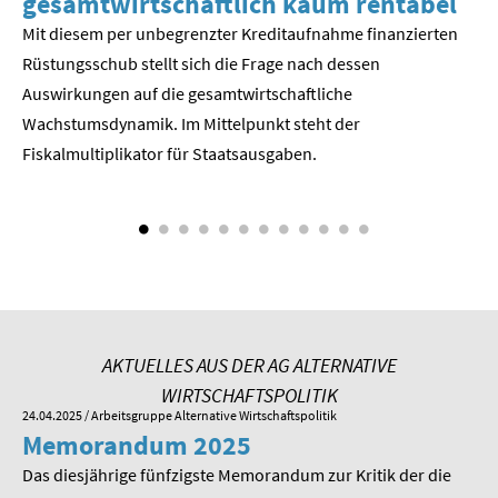
gesamtwirtschaftlich kaum rentabel
z
Mit diesem per unbegrenzter Kreditaufnahme finanzierten
We
SOMMERSCHULE 2018
Rüstungsschub stellt sich die Frage nach dessen
ne
Der
Auswirkungen auf die gesamtwirtschaftli­che
SOMMERSCHULE 2017
Wachstumsdynamik. Im Mittelpunkt steht der
SOMMERSCHULE 2016
Fiskalmultiplikator für Staatsausgaben.
SOMMERSCHULE 2015
SOMMERSCHULE 2014
SOMMERSCHULE 2013
SOMMERSCHULE 2012
AKTUELLES AUS DER AG ALTERNATIVE
WIRTSCHAFTSPOLITIK
SOMMERSCHULE 2011
24.04.2025
/ Arbeitsgruppe Alternative Wirtschaftspolitik
01.
Memorandum 2025
M
SOMMERSCHULE 2010
Das diesjährige fünfzigste Memorandum zur Kritik der die
Im