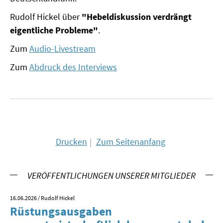
MATERIALIEN ZUR SOMMERSCHULE
Rudolf Hickel über
"Hebeldiskussion verdrängt
eigentliche Probleme"
.
MEMO-FORUM
Zum
Audio-Livestream
SOMMERSCHULE
Zum
Abdruck des Interviews
SOMMERSCHULE 2025
SOMMERSCHULE 2024
SOMMERSCHULE 2023
Drucken
Zum Seitenanfang
SOMMERSCHULE 2022
SOMMERSCHULE 2021
VERÖFFENTLICHUNGEN UNSERER MITGLIEDER
SOMMERSCHULE 2020
16.06.2026
/ Rudolf Hickel
23.
Rüstungsausgaben
V
SOMMERSCHULE 2019