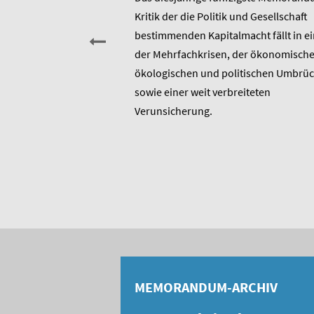
Kritik der die Politik und Gesellschaft
sitzender Prof. Dr.
bestimmenden Kapitalmacht fällt in ei
t am heutigen 17. Januar
der Mehrfachkrisen, der ökonomische
rtstag. Er ist u.a.
ökologischen und politischen Umbrü
rer 1975 entstandenen
sowie einer weit verbreiteten
 bis heute unverändert
Verunsicherung.
, Berater und Publizist
MEMORANDUM-ARCHIV