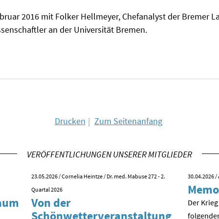
ruar 2016 mit Folker Hellmeyer, Chefanalyst der Bremer La
ssenschaftler an der Universität Bremen.
Drucken
Zum Seitenanfang
VERÖFFENTLICHUNGEN UNSERER MITGLIEDER
23.05.2026
/ Cornelia Heintze / Dr. med. Mabuse 272 - 2.
30.04.2026
/ 
Memo
Quartal 2026
kaum
Von der
Der Krieg
Schönwetterveranstaltung
folgende