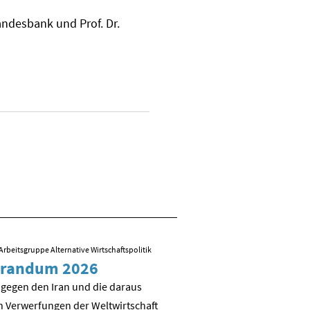
ndesbank und Prof. Dr.
Arbeitsgruppe Alternative Wirtschaftspolitik
09.03.2026
/ Folien zum Vortrag von R
randum 2026
Sozial-ökologisch
Transformation – 
 gegen den Iran und die daraus
es weiter?
n Verwerfungen der Weltwirtschaft