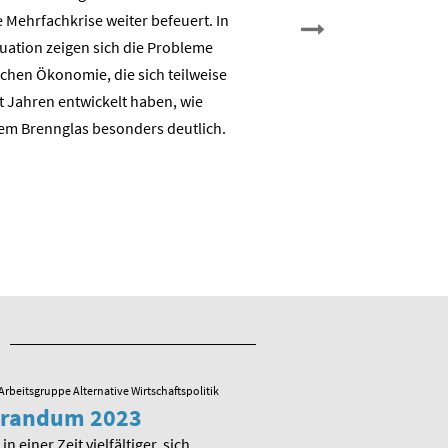
 Mehrfachkrise weiter befeuert. In
Nicht Deindustrialisierung, 
tuation zeigen sich die Probleme
Dekarbonisierung: Aufbau e
chen Ökonomie, die sich teilweise
nachhaltigen auch industrie
t Jahren entwickelt haben, wie
Wertschöpfungsbasis
em Brennglas besonders deutlich.
Arbeitsgruppe Alternative Wirtschaftspolitik
23.05.2022
/ Arbeitsgruppe Alternative
randum 2023
Veranstaltung zu
Memorandum 20
in einer Zeit vielfältiger, sich