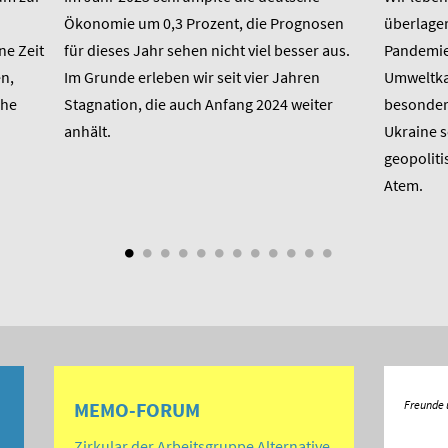
Ökonomie um 0,3 Prozent, die Prognosen
überlager
ne Zeit
für dieses Jahr sehen nicht viel besser aus.
Pandemie,
n,
Im Grunde erleben wir seit vier Jahren
Umweltkat
che
Stagnation, die auch Anfang 2024 weiter
besondere
anhält.
Ukraine 
geopoliti
Atem.
MEMO-FORUM
Zirkular der Arbeitsgruppe Alternative