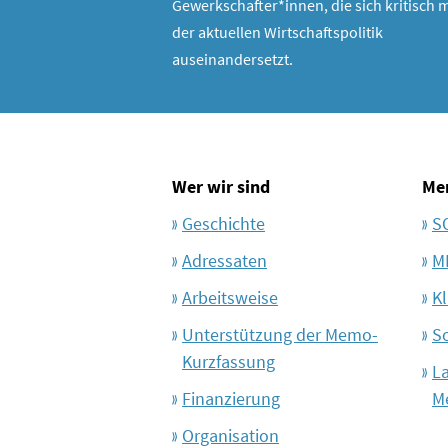
Gewerkschafter*innen, die sich kritisch m
der aktuellen Wirtschaftspolitik
auseinandersetzt.
Wer wir sind
Me
Geschichte
S
Adressaten
M
Arbeitsweise
Kl
Unterstützung der Memo-
S
Kurzfassung
L
Finanzierung
M
Organisation