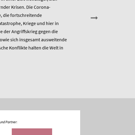
nder Krisen. Die Corona-
Am Montag, den 13. Juni 202
 die fortschreitende
die Arbeitsgruppe Alternativ
astrophe, Kriege und hier in
Wirtschaftspolitik das ME
 der Angriffskrieg gegen die
„Raus aus dem Klimanotstand
sowie sich insgesamt ausweitende
den Umbruch“ und stellt sic
sche Konflikte halten die Welt in
Diskussion.