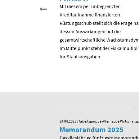
schen Einheit. Aber was
Mit diesem per unbegrenzter
entlich gefeiert? Der
Kreditaufnahme finanzierten
? Die Wende in der DDR?
Rüstungsschub stellt sich die Frage n
DR zur Bundesrepublik?
dessen Auswirkungen auf die
 ostdeutschen
gesamtwirtschaftli­che Wachstumsdyn
ie BRD?
Im Mittelpunkt steht der Fiskalmultipl
für Staatsausgaben.
e Alternative Wirtschaftspolitik
24.04.2025
/ Arbeitsgruppe Alternative Wirtschaftsp
he zum 80.
Memorandum 2025
von Rudolf
Das diesjährige fünfzigste Memorand