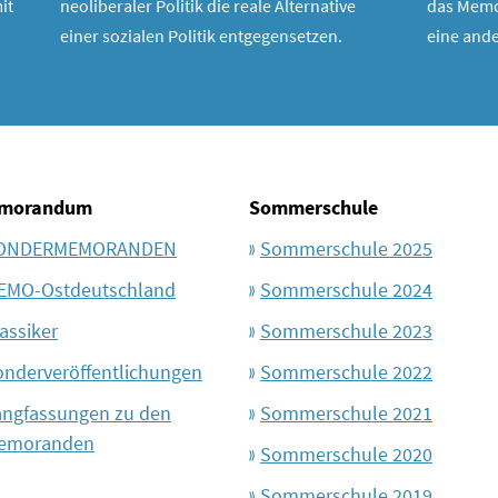
it
neoliberaler Politik die reale Alternative
das Memo
einer sozialen Politik entgegensetzen.
eine ande
morandum
Sommerschule
ONDERMEMORANDEN
Sommerschule 2025
EMO-Ostdeutschland
Sommerschule 2024
assiker
Sommerschule 2023
onderveröffentlichungen
Sommerschule 2022
angfassungen zu den
Sommerschule 2021
emoranden
Sommerschule 2020
Sommerschule 2019