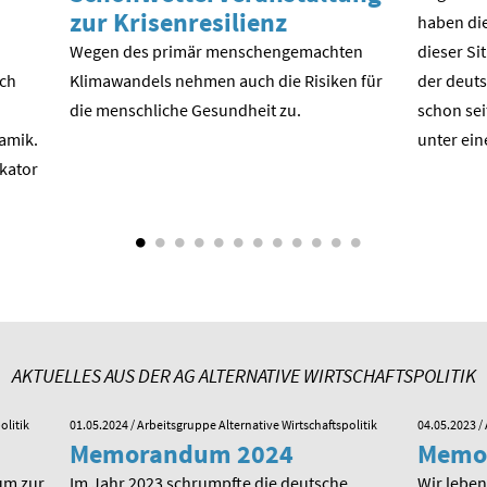
zur Krisenresilienz
haben die
Wegen des primär menschengemachten
dieser Si
ach
Klimawandels nehmen auch die Risiken für
der deuts
die menschliche Gesundheit zu.
schon sei
amik.
unter ein
ikator
AKTUELLES AUS DER AG ALTERNATIVE WIRTSCHAFTSPOLITIK
olitik
01.05.2024
/ Arbeitsgruppe Alternative Wirtschaftspolitik
04.05.2023
/ 
Memorandum 2024
Memo
um zur
Im Jahr 2023 schrumpfte die deutsche
Wir leben 