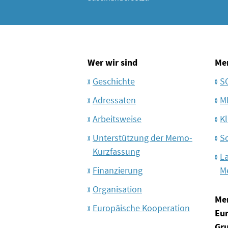
Wer wir sind
Me
Geschichte
S
Adressaten
M
Arbeitsweise
Kl
Unterstützung der Memo-
S
Kurzfassung
L
Finanzierung
M
Organisation
Me
Europäische Kooperation
Eu
Gr