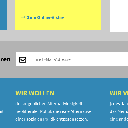
Zum Online-Archiv
eren
WIR WOLLEN
WIR 
der angeblichen Alternativlosigkeit
jedes Jah
it
neoliberaler Politik die reale Alternative
das Memo
einer sozialen Politik entgegensetzen.
eine ande