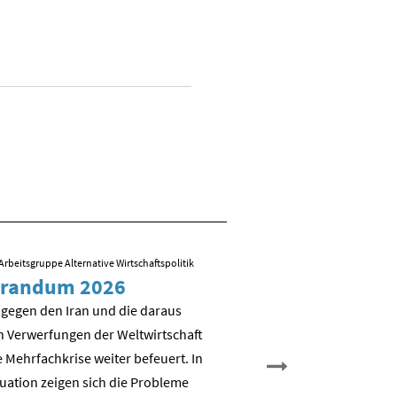
Arbeitsgruppe Alternative Wirtschaftspolitik
09.03.2026
/ Folien zum Vortrag von R
randum 2026
Sozial-ökologisch
Transformation – 
 gegen den Iran und die daraus
es weiter?
n Verwerfungen der Weltwirtschaft
 Mehrfachkrise weiter befeuert. In
Nicht Deindustrialisierung, 
tuation zeigen sich die Probleme
Dekarbonisierung: Aufbau e