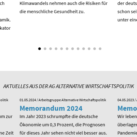
ach
Klimawandels nehmen auch die Risiken für
der deuts
die menschliche Gesundheit zu.
schon sei
amik.
unter ein
ikator
AKTUELLES AUS DER AG ALTERNATIVE WIRTSCHAFTSPOLITIK
olitik
01.05.2024
/ Arbeitsgruppe Alternative Wirtschaftspolitik
04.05.2023
/ 
Memorandum 2024
Memo
um zur
Im Jahr 2023 schrumpfte die deutsche
Wir leben 
Ökonomie um 0,3 Prozent, die Prognosen
überlager
ne Zeit
für dieses Jahr sehen nicht viel besser aus.
Pandemie,