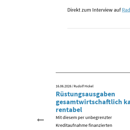
Direkt zum Interview auf
Rad
16.06.2026
/ Rudolf Hickel
 Tag der
Rüstungsausgaben
inigung?
gesamtwirtschaftlich 
rentabel
 begehen wir den 35.
schen Einheit. Aber was
Mit diesem per unbegrenzter
entlich gefeiert? Der
Kreditaufnahme finanzierten