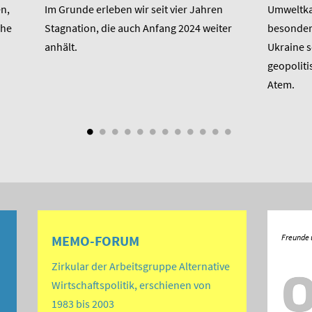
n,
Im Grunde erleben wir seit vier Jahren
Umweltkat
che
Stagnation, die auch Anfang 2024 weiter
besondere
anhält.
Ukraine 
geopoliti
Atem.
MEMO-FORUM
Zirkular der Arbeitsgruppe Alternative
Wirtschaftspolitik, erschienen von
1983 bis 2003