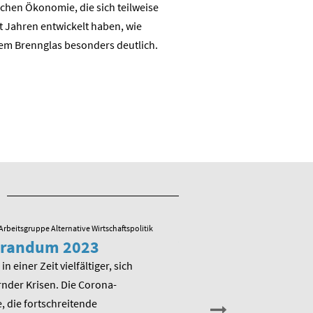
chen Ökonomie, die sich teilweise
nachhaltigen auch industrie
t Jahren entwickelt haben, wie
Wertschöpfungsbasis
em Brennglas besonders deutlich.
Arbeitsgruppe Alternative Wirtschaftspolitik
23.05.2022
/ Arbeitsgruppe Alternative
randum 2023
Veranstaltung zu
Memorandum 20
in einer Zeit vielfältiger, sich
nder Krisen. Die Corona-
Am Montag, den 13. Juni 202
 die fortschreitende
die Arbeitsgruppe Alternativ