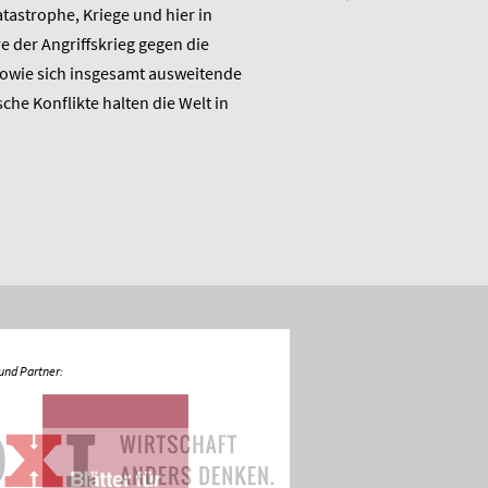
astrophe, Kriege und hier in
Wirtschaftspolitik das ME
 der Angriffskrieg gegen die
„Raus aus dem Klimanotstand
sowie sich insgesamt ausweitende
den Umbruch“ und stellt sic
sche Konflikte halten die Welt in
Diskussion.