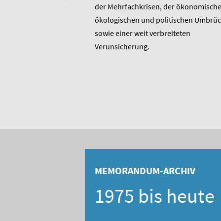
t am heutigen 17. Januar
der Mehrfachkrisen, der ökonomische
rtstag. Er ist u.a.
ökologischen und politischen Umbrü
rer 1975 entstandenen
sowie einer weit verbreiteten
 bis heute unverändert
Verunsicherung.
, Berater und Publizist
MEMORANDUM-ARCHIV
1975 bis heute