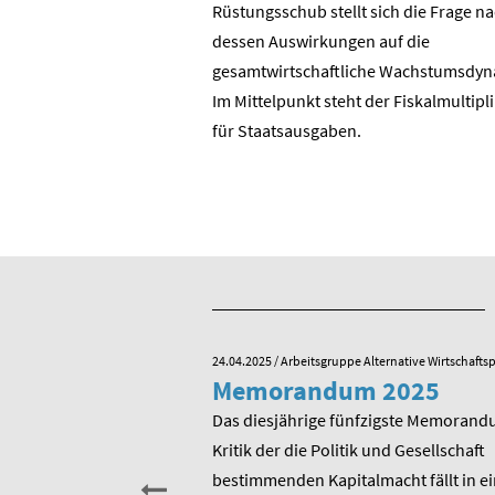
? Die Wende in der DDR?
Rüstungsschub stellt sich die Frage n
DR zur Bundesrepublik?
dessen Auswirkungen auf die
 ostdeutschen
gesamtwirtschaftli­che Wachstumsdyn
ie BRD?
Im Mittelpunkt steht der Fiskalmultipl
für Staatsausgaben.
e Alternative Wirtschaftspolitik
24.04.2025
/ Arbeitsgruppe Alternative Wirtschaftsp
he zum 80.
Memorandum 2025
von Rudolf
Das diesjährige fünfzigste Memorand
Kritik der die Politik und Gesellschaft
sitzender Prof. Dr.
bestimmenden Kapitalmacht fällt in ei