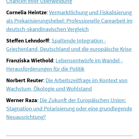
Chancen ihrer Überwindung
SOMMERSCHULE 2009
Cornelia Heintze
:
Vermarktlichung und Fiskalisierung
SOMMERSCHULE 2008
als Prekarisierungshebel: Professionelle Carearbeit im
deutsch-skandinavischen Vergleich
SOMMERSCHULE 2007
Steffen Lehndorff
:
Spaltende Integration -
Über uns
Griechenland, Deutschland und die europäische Krise
Franziska Wiethold
:
Lebensentwürfe im Wandel -
Kontakt
Herausforderungen für die Politik
Termine
Norbert Reuter
:
Die Arbeitszeitfrage im Kontext von
Wachstum, Ökologie und Wohlstand
Newsletter
Werner Raza
:
Die Zukunft der Europäischen Union:
Suche
Stagnation und Polarisierung oder eine grundlegende
Neuausrichtung?
Presse
Veröffentlichungen unserer Mitglieder