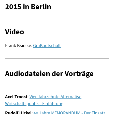
2015 in Berlin
MATERIALIEN ZUR SOMMERSCHULE
MEMO-FORUM
Video
SOMMERSCHULE
SOMMERSCHULE 2025
Frank Bsirske:
Grußbotschaft
SOMMERSCHULE 2024
SOMMERSCHULE 2023
Audiodateien der Vorträge
SOMMERSCHULE 2022
SOMMERSCHULE 2021
Axel Troost
:
Vier Jahrzehnte Alternative
SOMMERSCHULE 2020
Wirtschaftspolitik - Einführung
Rudolf Hickel
:
40 Jahre MEMORANDUM - Der Einsatz
SOMMERSCHULE 2019