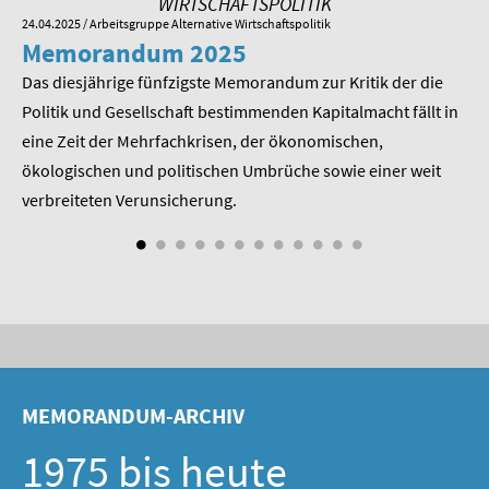
WIRTSCHAFTSPOLITIK
24.04.2025
/ Arbeitsgruppe Alternative Wirtschaftspolitik
01.
Memorandum 2025
M
Das diesjährige fünfzigste Memorandum zur Kritik der die
Im
 am
Politik und Gesellschaft bestimmenden Kapitalmacht fällt in
Pr
eine Zeit der Mehrfachkrisen, der ökonomischen,
be
ökologischen und politischen Umbrüche sowie einer weit
St
nd
verbreiteten Verunsicherung.
MEMORANDUM-ARCHIV
1975 bis heute