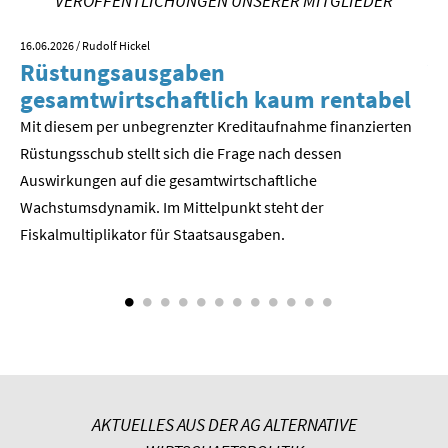
VERÖFFENTLICHUNGEN UNSERER MITGLIEDER
16.06.2026
/ Rudolf Hickel
23.
Rüstungsausgaben
V
gesamtwirtschaftlich kaum rentabel
z
Mit diesem per unbegrenzter Kreditaufnahme finanzierten
We
Rüstungsschub stellt sich die Frage nach dessen
ne
Der
Auswirkungen auf die gesamtwirtschaftli­che
Wachstumsdynamik. Im Mittelpunkt steht der
Fiskalmultiplikator für Staatsausgaben.
AKTUELLES AUS DER AG ALTERNATIVE