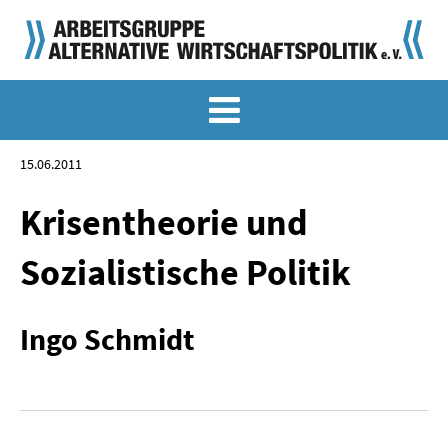
MEMO-ARCHIV
SONDERMEMORANDEN
15.06.2011
MEMO-OSTDEUTSCHLAND
Krisentheorie und
KLASSIKER
Sozialistische Politik
SONDERVERÖFFENTLICHUNGEN
Ingo Schmidt
LANGFASSUNGEN ZU DEN MEMORANDEN
MATERIALIEN
MATERIALIEN ZU DEN MEMORANDEN