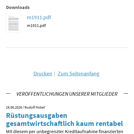
Downloads
MATERIALIEN ZUR SOMMERSCHULE
m1911.pdf
MEMO-FORUM
m1911.pdf
SOMMERSCHULE
SOMMERSCHULE 2025
SOMMERSCHULE 2024
Drucken
Zum Seitenanfang
SOMMERSCHULE 2023
SOMMERSCHULE 2022
VERÖFFENTLICHUNGEN UNSERER MITGLIEDER
SOMMERSCHULE 2021
16.06.2026
/ Rudolf Hickel
23.
Rüstungsausgaben
V
SOMMERSCHULE 2020
gesamtwirtschaftlich kaum rentabel
z
Mit diesem per unbegrenzter Kreditaufnahme finanzierten
We
SOMMERSCHULE 2019