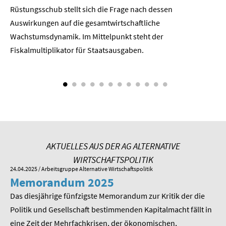
Rüstungsschub stellt sich die Frage nach dessen
ne
SOMMERSCHULE 2018
Der
Auswirkungen auf die gesamtwirtschaftli­che
Wachstumsdynamik. Im Mittelpunkt steht der
SOMMERSCHULE 2017
Fiskalmultiplikator für Staatsausgaben.
SOMMERSCHULE 2016
SOMMERSCHULE 2015
SOMMERSCHULE 2014
SOMMERSCHULE 2013
AKTUELLES AUS DER AG ALTERNATIVE
WIRTSCHAFTSPOLITIK
SOMMERSCHULE 2012
24.04.2025
/ Arbeitsgruppe Alternative Wirtschaftspolitik
01.
Memorandum 2025
M
SOMMERSCHULE 2011
Das diesjährige fünfzigste Memorandum zur Kritik der die
Im
SOMMERSCHULE 2010
 am
Politik und Gesellschaft bestimmenden Kapitalmacht fällt in
Pr
eine Zeit der Mehrfachkrisen, der ökonomischen,
be