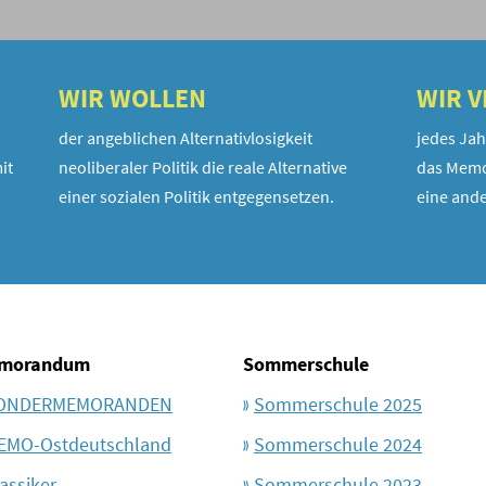
WIR WOLLEN
WIR 
der angeblichen Alternativlosigkeit
jedes Jah
it
neoliberaler Politik die reale Alternative
das Memo
einer sozialen Politik entgegensetzen.
eine ande
morandum
Sommerschule
ONDERMEMORANDEN
Sommerschule 2025
EMO-Ostdeutschland
Sommerschule 2024
assiker
Sommerschule 2023