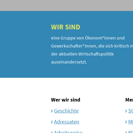
WIR SIND
eine Gruppe von Ökonom*innen und
Gewerkschafter*innen, die sich kritisch m
der aktuellen Wirtschaftspolitik
auseinandersetzt.
Wer wir sind
Me
Geschichte
S
Adressaten
M
Arbeitsweise
Kl