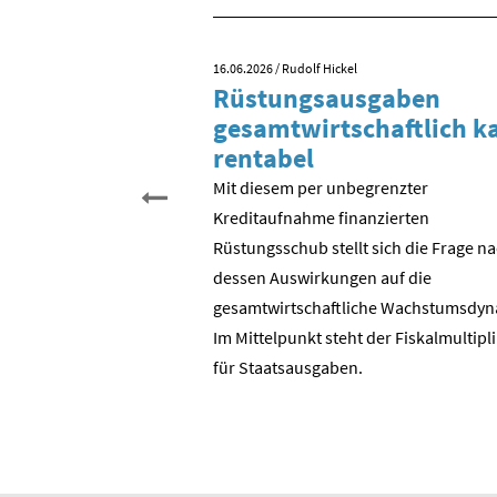
16.06.2026
/ Rudolf Hickel
 Tag der
Rüstungsausgaben
inigung?
gesamtwirtschaftlich 
rentabel
 begehen wir den 35.
schen Einheit. Aber was
Mit diesem per unbegrenzter
entlich gefeiert? Der
Kreditaufnahme finanzierten
? Die Wende in der DDR?
Rüstungsschub stellt sich die Frage n
DR zur Bundesrepublik?
dessen Auswirkungen auf die
 ostdeutschen
gesamtwirtschaftli­che Wachstumsdyn
ie BRD?
Im Mittelpunkt steht der Fiskalmultipl
für Staatsausgaben.