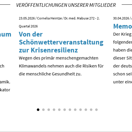
VERÖFFENTLICHUNGEN UNSERER MITGLIEDER
23.05.2026
/ Cornelia Heintze / Dr. med. Mabuse 272 - 2.
30.04.2026
/ 
Memo
Quartal 2026
kaum
Von der
Der Krieg
Schönwetterveranstaltung
folgende
zur Krisenresilienz
haben die
Wegen des primär menschengemachten
dieser Si
ach
Klimawandels nehmen auch die Risiken für
der deuts
die menschliche Gesundheit zu.
schon sei
amik.
unter ein
ikator