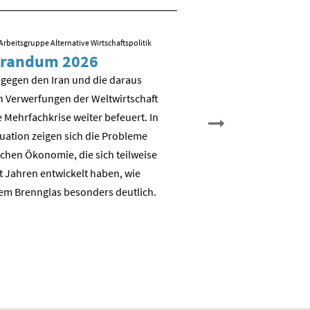
Arbeitsgruppe Alternative Wirtschaftspolitik
09.03.2026
/ Folien zum Vortrag von R
randum 2026
Sozial-ökologisch
Transformation – 
 gegen den Iran und die daraus
es weiter?
n Verwerfungen der Weltwirtschaft
 Mehrfachkrise weiter befeuert. In
Nicht Deindustrialisierung, 
tuation zeigen sich die Probleme
Dekarbonisierung: Aufbau e
chen Ökonomie, die sich teilweise
nachhaltigen auch industrie
t Jahren entwickelt haben, wie
Wertschöpfungsbasis
em Brennglas besonders deutlich.