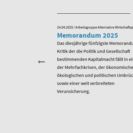
e Alternative Wirtschaftspolitik
24.04.2025
/ Arbeitsgruppe Alternative Wirtschaftsp
he zum 80.
Memorandum 2025
von Rudolf
Das diesjährige fünfzigste Memorand
Kritik der die Politik und Gesellschaft
sitzender Prof. Dr.
bestimmenden Kapitalmacht fällt in ei
t am heutigen 17. Januar
der Mehrfachkrisen, der ökonomische
rtstag. Er ist u.a.
ökologischen und politischen Umbrü
rer 1975 entstandenen
sowie einer weit verbreiteten
 bis heute unverändert
Verunsicherung.
, Berater und Publizist