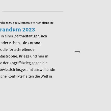
Arbeitsgruppe Alternative Wirtschaftspolitik
23.05.2022
/ Arbeitsgruppe Alternative
randum 2023
Veranstaltung zu
Memorandum 20
in einer Zeit vielfältiger, sich
nder Krisen. Die Corona-
Am Montag, den 13. Juni 202
 die fortschreitende
die Arbeitsgruppe Alternativ
astrophe, Kriege und hier in
Wirtschaftspolitik das ME
 der Angriffskrieg gegen die
„Raus aus dem Klimanotstand
sowie sich insgesamt ausweitende
den Umbruch“ und stellt sic
sche Konflikte halten die Welt in
Diskussion.