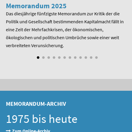
SOMMERSCHULE 2009
Memorandum 2025
M
Das diesjährige fünfzigste Memorandum zur Kritik der die
Im
SOMMERSCHULE 2008
 am
Politik und Gesellschaft bestimmenden Kapitalmacht fällt in
Pr
eine Zeit der Mehrfachkrisen, der ökonomischen,
be
SOMMERSCHULE 2007
ökologischen und politischen Umbrüche sowie einer weit
St
Über uns
nd
verbreiteten Verunsicherung.
Kontakt
Termine
Newsletter
Suche
MEMORANDUM-ARCHIV
Presse
1975 bis heute
Veröffentlichungen unserer Mitglieder
Zum Online-Archiv