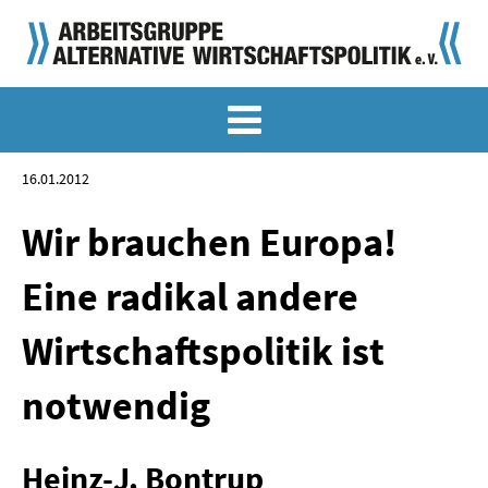
MEMO-ARCHIV
SONDERMEMORANDEN
16.01.2012
MEMO-OSTDEUTSCHLAND
Wir brauchen Europa!
KLASSIKER
Eine radikal andere
SONDERVERÖFFENTLICHUNGEN
Wirtschaftspolitik ist
LANGFASSUNGEN ZU DEN MEMORANDEN
notwendig
MATERIALIEN
MATERIALIEN ZU DEN MEMORANDEN
Heinz-J. Bontrup