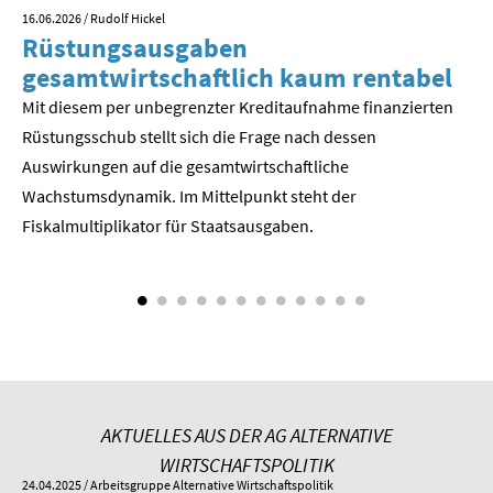
16.06.2026
/ Rudolf Hickel
23.
Rüstungsausgaben
V
SOMMERSCHULE 2018
gesamtwirtschaftlich kaum rentabel
z
SOMMERSCHULE 2017
Mit diesem per unbegrenzter Kreditaufnahme finanzierten
We
Rüstungsschub stellt sich die Frage nach dessen
ne
SOMMERSCHULE 2016
Der
Auswirkungen auf die gesamtwirtschaftli­che
Wachstumsdynamik. Im Mittelpunkt steht der
SOMMERSCHULE 2015
Fiskalmultiplikator für Staatsausgaben.
SOMMERSCHULE 2014
SOMMERSCHULE 2013
SOMMERSCHULE 2012
SOMMERSCHULE 2011
AKTUELLES AUS DER AG ALTERNATIVE
SOMMERSCHULE 2010
WIRTSCHAFTSPOLITIK
24.04.2025
/ Arbeitsgruppe Alternative Wirtschaftspolitik
01.