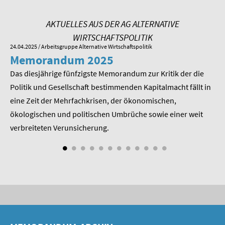
SOMMERSCHULE 2009
AKTUELLES AUS DER AG ALTERNATIVE
SOMMERSCHULE 2008
WIRTSCHAFTSPOLITIK
24.04.2025
/ Arbeitsgruppe Alternative Wirtschaftspolitik
01.
SOMMERSCHULE 2007
Memorandum 2025
M
Das diesjährige fünfzigste Memorandum zur Kritik der die
Im
Über uns
 am
Politik und Gesellschaft bestimmenden Kapitalmacht fällt in
Pr
Kontakt
eine Zeit der Mehrfachkrisen, der ökonomischen,
be
ökologischen und politischen Umbrüche sowie einer weit
St
Termine
nd
verbreiteten Verunsicherung.
Newsletter
Suche
Presse
Veröffentlichungen unserer Mitglieder