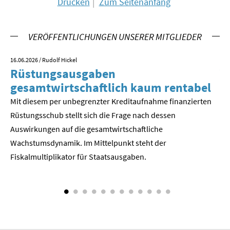
Drucken
Zum Seitenanfang
SOMMERSCHULE 2018
VERÖFFENTLICHUNGEN UNSERER MITGLIEDER
SOMMERSCHULE 2017
16.06.2026
/ Rudolf Hickel
23.
SOMMERSCHULE 2016
Rüstungsausgaben
V
gesamtwirtschaftlich kaum rentabel
z
SOMMERSCHULE 2015
Mit diesem per unbegrenzter Kreditaufnahme finanzierten
We
Rüstungsschub stellt sich die Frage nach dessen
ne
SOMMERSCHULE 2014
Der
Auswirkungen auf die gesamtwirtschaftli­che
SOMMERSCHULE 2013
Wachstumsdynamik. Im Mittelpunkt steht der
Fiskalmultiplikator für Staatsausgaben.
SOMMERSCHULE 2012
SOMMERSCHULE 2011
SOMMERSCHULE 2010