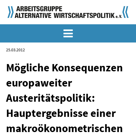
MEMO-ARCHIV
SONDERMEMORANDEN
25.03.2012
MEMO-OSTDEUTSCHLAND
Mögliche Konsequenzen
KLASSIKER
europaweiter
SONDERVERÖFFENTLICHUNGEN
Austeritätspolitik:
LANGFASSUNGEN ZU DEN MEMORANDEN
Hauptergebnisse einer
MATERIALIEN
makroökonometrischen
MATERIALIEN ZU DEN MEMORANDEN