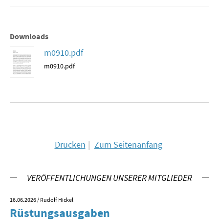
MATERIALIEN ZUR SOMMERSCHULE
MEMO-FORUM
Downloads
m0910.pdf
SOMMERSCHULE
m0910.pdf
SOMMERSCHULE 2025
SOMMERSCHULE 2024
SOMMERSCHULE 2023
Drucken
Zum Seitenanfang
SOMMERSCHULE 2022
SOMMERSCHULE 2021
VERÖFFENTLICHUNGEN UNSERER MITGLIEDER
SOMMERSCHULE 2020
16.06.2026
/ Rudolf Hickel
23.
Rüstungsausgaben
V
SOMMERSCHULE 2019