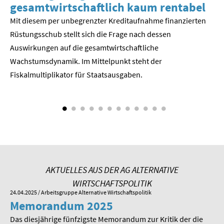
gesamtwirtschaftlich kaum rentabel
z
SOMMERSCHULE 2018
Mit diesem per unbegrenzter Kreditaufnahme finanzierten
We
Rüstungsschub stellt sich die Frage nach dessen
ne
SOMMERSCHULE 2017
Der
Auswirkungen auf die gesamtwirtschaftli­che
Wachstumsdynamik. Im Mittelpunkt steht der
SOMMERSCHULE 2016
Fiskalmultiplikator für Staatsausgaben.
SOMMERSCHULE 2015
SOMMERSCHULE 2014
SOMMERSCHULE 2013
SOMMERSCHULE 2012
AKTUELLES AUS DER AG ALTERNATIVE
SOMMERSCHULE 2011
WIRTSCHAFTSPOLITIK
24.04.2025
/ Arbeitsgruppe Alternative Wirtschaftspolitik
01.
Memorandum 2025
M
SOMMERSCHULE 2010
Das diesjährige fünfzigste Memorandum zur Kritik der die
Im