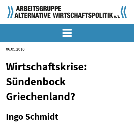
MEMO-ARCHIV
SONDERMEMORANDEN
06.05.2010
MEMO-OSTDEUTSCHLAND
Wirtschaftskrise:
KLASSIKER
Sündenbock
SONDERVERÖFFENTLICHUNGEN
Griechenland?
LANGFASSUNGEN ZU DEN MEMORANDEN
Ingo Schmidt
MATERIALIEN
MATERIALIEN ZU DEN MEMORANDEN