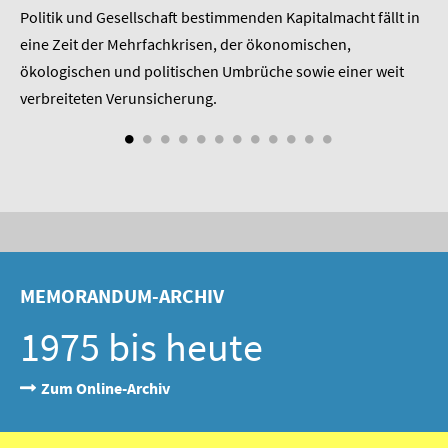
SOMMERSCHULE 2009
 am
Politik und Gesellschaft bestimmenden Kapitalmacht fällt in
Pr
eine Zeit der Mehrfachkrisen, der ökonomischen,
be
SOMMERSCHULE 2008
ökologischen und politischen Umbrüche sowie einer weit
St
nd
verbreiteten Verunsicherung.
SOMMERSCHULE 2007
Über uns
Kontakt
Termine
Newsletter
MEMORANDUM-ARCHIV
1975 bis heute
Suche
Presse
Zum Online-Archiv
Veröffentlichungen unserer Mitglieder