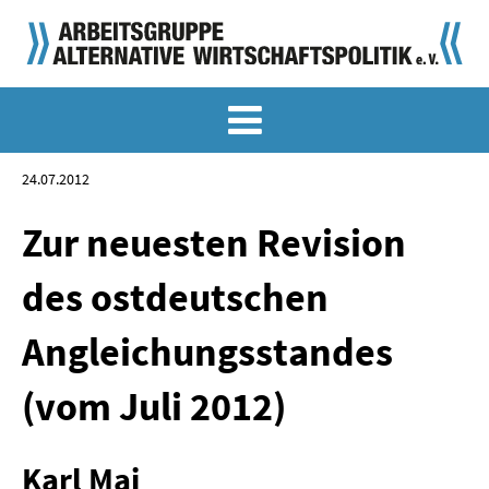
MEMO-ARCHIV
SONDERMEMORANDEN
24.07.2012
MEMO-OSTDEUTSCHLAND
Zur neuesten Revision
KLASSIKER
des ostdeutschen
SONDERVERÖFFENTLICHUNGEN
Angleichungsstandes
LANGFASSUNGEN ZU DEN MEMORANDEN
(vom Juli 2012)
MATERIALIEN
MATERIALIEN ZU DEN MEMORANDEN
Karl Mai