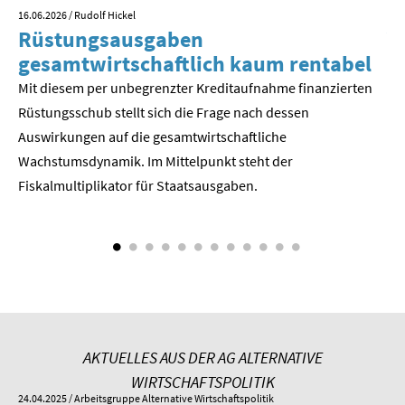
16.06.2026
/ Rudolf Hickel
23.
Rüstungsausgaben
V
SOMMERSCHULE 2018
gesamtwirtschaftlich kaum rentabel
z
SOMMERSCHULE 2017
Mit diesem per unbegrenzter Kreditaufnahme finanzierten
We
Rüstungsschub stellt sich die Frage nach dessen
ne
SOMMERSCHULE 2016
Der
Auswirkungen auf die gesamtwirtschaftli­che
Wachstumsdynamik. Im Mittelpunkt steht der
SOMMERSCHULE 2015
Fiskalmultiplikator für Staatsausgaben.
SOMMERSCHULE 2014
SOMMERSCHULE 2013
SOMMERSCHULE 2012
SOMMERSCHULE 2011
AKTUELLES AUS DER AG ALTERNATIVE
SOMMERSCHULE 2010
WIRTSCHAFTSPOLITIK
24.04.2025
/ Arbeitsgruppe Alternative Wirtschaftspolitik
01.