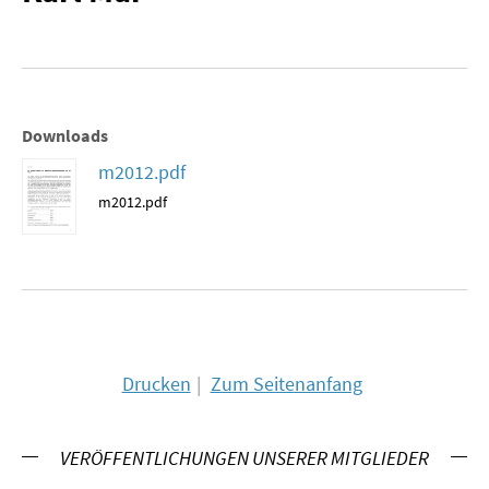
MATERIALIEN ZUR SOMMERSCHULE
MEMO-FORUM
SOMMERSCHULE
Downloads
m2012.pdf
SOMMERSCHULE 2025
m2012.pdf
SOMMERSCHULE 2024
SOMMERSCHULE 2023
SOMMERSCHULE 2022
SOMMERSCHULE 2021
Drucken
Zum Seitenanfang
SOMMERSCHULE 2020
VERÖFFENTLICHUNGEN UNSERER MITGLIEDER
SOMMERSCHULE 2019