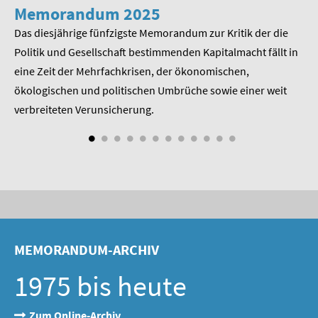
SOMMERSCHULE 2009
Memorandum 2025
M
Das diesjährige fünfzigste Memorandum zur Kritik der die
Im
SOMMERSCHULE 2008
 am
Politik und Gesellschaft bestimmenden Kapitalmacht fällt in
Pr
eine Zeit der Mehrfachkrisen, der ökonomischen,
be
SOMMERSCHULE 2007
ökologischen und politischen Umbrüche sowie einer weit
St
Über uns
nd
verbreiteten Verunsicherung.
Kontakt
Termine
Newsletter
Suche
MEMORANDUM-ARCHIV
Presse
1975 bis heute
Veröffentlichungen unserer Mitglieder
Zum Online-Archiv