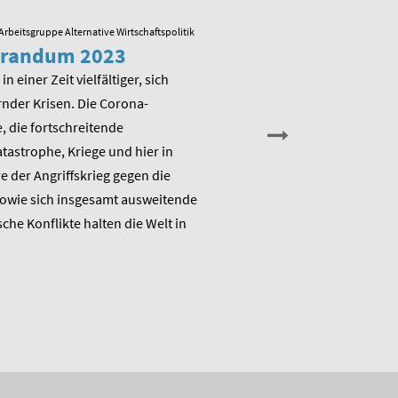
Arbeitsgruppe Alternative Wirtschaftspolitik
23.05.2022
/ Arbeitsgruppe Alternative
randum 2023
Veranstaltung zu
Memorandum 20
in einer Zeit vielfältiger, sich
nder Krisen. Die Corona-
Am Montag, den 13. Juni 202
 die fortschreitende
die Arbeitsgruppe Alternativ
astrophe, Kriege und hier in
Wirtschaftspolitik das ME
 der Angriffskrieg gegen die
„Raus aus dem Klimanotstand
sowie sich insgesamt ausweitende
den Umbruch“ und stellt sic
sche Konflikte halten die Welt in
Diskussion.