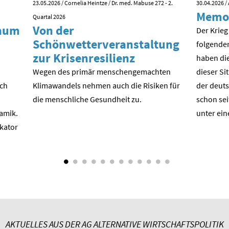
23.05.2026
/ Cornelia Heintze / Dr. med. Mabuse 272 - 2.
30.04.2026
/ 
Memo
Quartal 2026
kaum
Von der
Der Krieg
Schönwetterveranstaltung
folgende
zur Krisenresilienz
haben die
Wegen des primär menschengemachten
dieser Si
ach
Klimawandels nehmen auch die Risiken für
der deuts
die menschliche Gesundheit zu.
schon sei
amik.
unter ein
ikator
AKTUELLES AUS DER AG ALTERNATIVE WIRTSCHAFTSPOLITIK