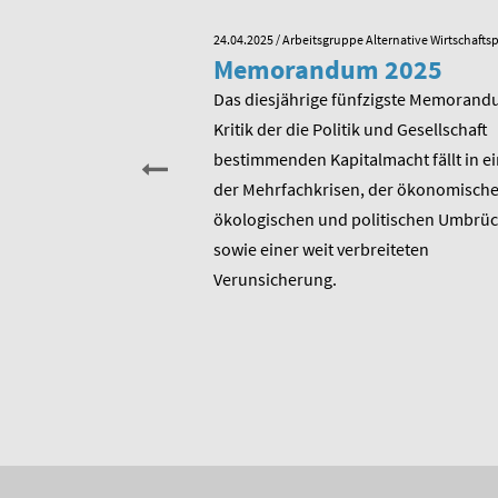
e Alternative Wirtschaftspolitik
24.04.2025
/ Arbeitsgruppe Alternative Wirtschaftsp
he zum 80.
Memorandum 2025
von Rudolf
Das diesjährige fünfzigste Memorand
Kritik der die Politik und Gesellschaft
sitzender Prof. Dr.
bestimmenden Kapitalmacht fällt in ei
t am heutigen 17. Januar
der Mehrfachkrisen, der ökonomische
rtstag. Er ist u.a.
ökologischen und politischen Umbrü
rer 1975 entstandenen
sowie einer weit verbreiteten
 bis heute unverändert
Verunsicherung.
, Berater und Publizist