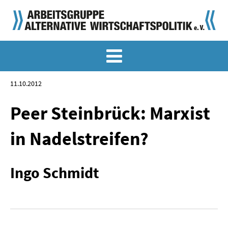
MEMO-ARCHIV
SONDERMEMORANDEN
11.10.2012
MEMO-OSTDEUTSCHLAND
Peer Steinbrück: Marxist
KLASSIKER
in Nadelstreifen?
SONDERVERÖFFENTLICHUNGEN
Ingo Schmidt
LANGFASSUNGEN ZU DEN MEMORANDEN
MATERIALIEN
MATERIALIEN ZU DEN MEMORANDEN