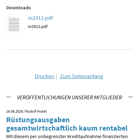
Downloads
MATERIALIEN ZUR SOMMERSCHULE
m2912.pdf
MEMO-FORUM
m2912.pdf
SOMMERSCHULE
SOMMERSCHULE 2025
SOMMERSCHULE 2024
Drucken
Zum Seitenanfang
SOMMERSCHULE 2023
SOMMERSCHULE 2022
VERÖFFENTLICHUNGEN UNSERER MITGLIEDER
SOMMERSCHULE 2021
16.06.2026
/ Rudolf Hickel
23.
Rüstungsausgaben
V
SOMMERSCHULE 2020
gesamtwirtschaftlich kaum rentabel
z
Mit diesem per unbegrenzter Kreditaufnahme finanzierten
We
SOMMERSCHULE 2019