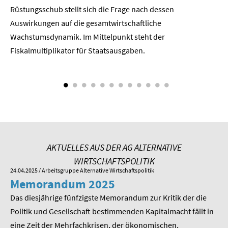
Rüstungsschub stellt sich die Frage nach dessen
ne
SOMMERSCHULE 2018
Der
Auswirkungen auf die gesamtwirtschaftli­che
Wachstumsdynamik. Im Mittelpunkt steht der
SOMMERSCHULE 2017
Fiskalmultiplikator für Staatsausgaben.
SOMMERSCHULE 2016
SOMMERSCHULE 2015
SOMMERSCHULE 2014
SOMMERSCHULE 2013
AKTUELLES AUS DER AG ALTERNATIVE
WIRTSCHAFTSPOLITIK
SOMMERSCHULE 2012
24.04.2025
/ Arbeitsgruppe Alternative Wirtschaftspolitik
01.
Memorandum 2025
M
SOMMERSCHULE 2011
Das diesjährige fünfzigste Memorandum zur Kritik der die
Im
SOMMERSCHULE 2010
 am
Politik und Gesellschaft bestimmenden Kapitalmacht fällt in
Pr
eine Zeit der Mehrfachkrisen, der ökonomischen,
be