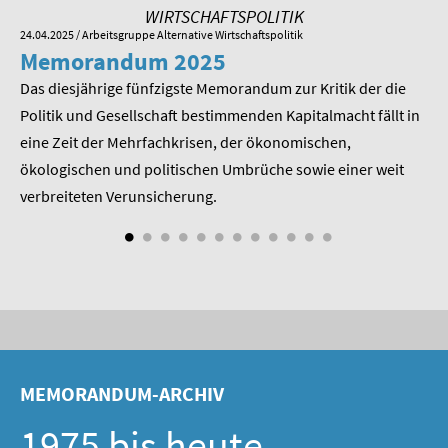
SOMMERSCHULE 2009
WIRTSCHAFTSPOLITIK
24.04.2025
/ Arbeitsgruppe Alternative Wirtschaftspolitik
01.
Memorandum 2025
M
SOMMERSCHULE 2008
Das diesjährige fünfzigste Memorandum zur Kritik der die
Im
SOMMERSCHULE 2007
 am
Politik und Gesellschaft bestimmenden Kapitalmacht fällt in
Pr
eine Zeit der Mehrfachkrisen, der ökonomischen,
be
Über uns
ökologischen und politischen Umbrüche sowie einer weit
St
Kontakt
nd
verbreiteten Verunsicherung.
Termine
Newsletter
Suche
Presse
MEMORANDUM-ARCHIV
Veröffentlichungen unserer Mitglieder
1975 bis heute