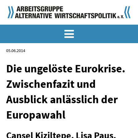
MEMO-ARCHIV
SONDERMEMORANDEN
05.06.2014
MEMO-OSTDEUTSCHLAND
Die ungelöste Eurokrise.
KLASSIKER
Zwischenfazit und
SONDERVERÖFFENTLICHUNGEN
Ausblick anlässlich der
LANGFASSUNGEN ZU DEN MEMORANDEN
Europawahl
MATERIALIEN
MATERIALIEN ZU DEN MEMORANDEN
Cansel Kiziltepe, Lisa Paus,