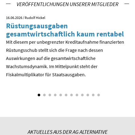
VERÖFFENTLICHUNGEN UNSERER MITGLIEDER
SOMMERSCHULE 2018
16.06.2026
/ Rudolf Hickel
23.
Rüstungsausgaben
V
SOMMERSCHULE 2017
gesamtwirtschaftlich kaum rentabel
z
SOMMERSCHULE 2016
Mit diesem per unbegrenzter Kreditaufnahme finanzierten
We
Rüstungsschub stellt sich die Frage nach dessen
ne
SOMMERSCHULE 2015
Der
Auswirkungen auf die gesamtwirtschaftli­che
Wachstumsdynamik. Im Mittelpunkt steht der
SOMMERSCHULE 2014
Fiskalmultiplikator für Staatsausgaben.
SOMMERSCHULE 2013
SOMMERSCHULE 2012
SOMMERSCHULE 2011
SOMMERSCHULE 2010
AKTUELLES AUS DER AG ALTERNATIVE