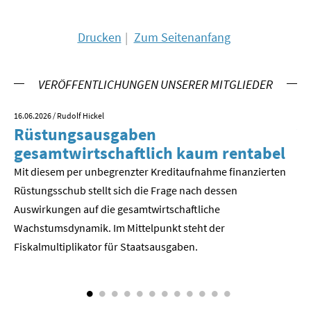
SOMMERSCHULE 2018
Drucken
Zum Seitenanfang
SOMMERSCHULE 2017
VERÖFFENTLICHUNGEN UNSERER MITGLIEDER
SOMMERSCHULE 2016
16.06.2026
/ Rudolf Hickel
23.
SOMMERSCHULE 2015
Rüstungsausgaben
V
gesamtwirtschaftlich kaum rentabel
z
SOMMERSCHULE 2014
Mit diesem per unbegrenzter Kreditaufnahme finanzierten
We
SOMMERSCHULE 2013
Rüstungsschub stellt sich die Frage nach dessen
ne
Der
Auswirkungen auf die gesamtwirtschaftli­che
SOMMERSCHULE 2012
Wachstumsdynamik. Im Mittelpunkt steht der
Fiskalmultiplikator für Staatsausgaben.
SOMMERSCHULE 2011
SOMMERSCHULE 2010