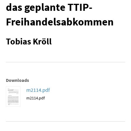
das geplante TTIP-
MATERIALIEN ZUR SOMMERSCHULE
Freihandelsabkommen
MEMO-FORUM
SOMMERSCHULE
Tobias Kröll
SOMMERSCHULE 2025
SOMMERSCHULE 2024
SOMMERSCHULE 2023
Downloads
SOMMERSCHULE 2022
m2114.pdf
m2114.pdf
SOMMERSCHULE 2021
SOMMERSCHULE 2020
SOMMERSCHULE 2019