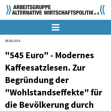
MEMO-ARCHIV
SONDERMEMORANDEN
08.08.2014
MEMO-OSTDEUTSCHLAND
"545 Euro" - Modernes
KLASSIKER
Kaffeesatzlesen. Zur
SONDERVERÖFFENTLICHUNGEN
Begründung der
LANGFASSUNGEN ZU DEN MEMORANDEN
"Wohlstandseffekte" für
MATERIALIEN
die Bevölkerung durch
MATERIALIEN ZU DEN MEMORANDEN