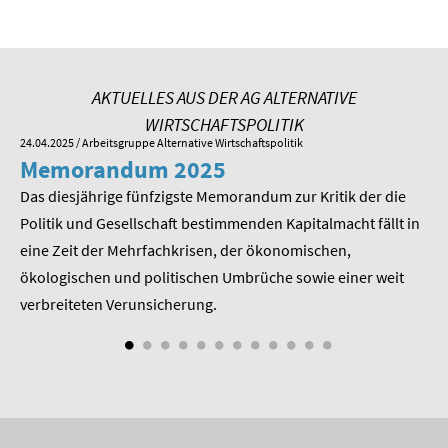
SOMMERSCHULE 2009
SOMMERSCHULE 2008
AKTUELLES AUS DER AG ALTERNATIVE
SOMMERSCHULE 2007
WIRTSCHAFTSPOLITIK
24.04.2025
/ Arbeitsgruppe Alternative Wirtschaftspolitik
01.
Über uns
Memorandum 2025
M
Kontakt
Das diesjährige fünfzigste Memorandum zur Kritik der die
Im
 am
Politik und Gesellschaft bestimmenden Kapitalmacht fällt in
Pr
Termine
eine Zeit der Mehrfachkrisen, der ökonomischen,
be
ökologischen und politischen Umbrüche sowie einer weit
St
Newsletter
nd
verbreiteten Verunsicherung.
Suche
Presse
Veröffentlichungen unserer Mitglieder