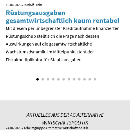
16.06.2026
/ Rudolf Hickel
23.
Rüstungsausgaben
V
SOMMERSCHULE 2018
gesamtwirtschaftlich kaum rentabel
z
SOMMERSCHULE 2017
Mit diesem per unbegrenzter Kreditaufnahme finanzierten
We
Rüstungsschub stellt sich die Frage nach dessen
ne
SOMMERSCHULE 2016
Der
Auswirkungen auf die gesamtwirtschaftli­che
Wachstumsdynamik. Im Mittelpunkt steht der
SOMMERSCHULE 2015
Fiskalmultiplikator für Staatsausgaben.
SOMMERSCHULE 2014
SOMMERSCHULE 2013
SOMMERSCHULE 2012
SOMMERSCHULE 2011
AKTUELLES AUS DER AG ALTERNATIVE
SOMMERSCHULE 2010
WIRTSCHAFTSPOLITIK
24.04.2025
/ Arbeitsgruppe Alternative Wirtschaftspolitik
01.