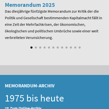
SOMMERSCHULE 2009
Memorandum 2025
M
Das diesjährige fünfzigste Memorandum zur Kritik der die
Im
SOMMERSCHULE 2008
 am
Politik und Gesellschaft bestimmenden Kapitalmacht fällt in
Pr
eine Zeit der Mehrfachkrisen, der ökonomischen,
be
SOMMERSCHULE 2007
ökologischen und politischen Umbrüche sowie einer weit
St
Über uns
nd
verbreiteten Verunsicherung.
Kontakt
Termine
Newsletter
Suche
MEMORANDUM-ARCHIV
Presse
1975 bis heute
Veröffentlichungen unserer Mitglieder
Zum Online-Archiv