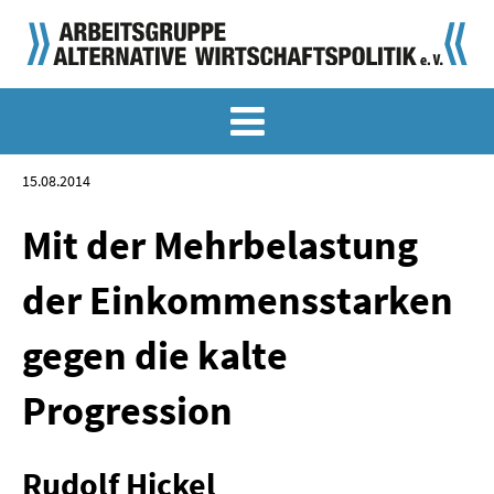
MEMO-ARCHIV
SONDERMEMORANDEN
15.08.2014
MEMO-OSTDEUTSCHLAND
Mit der Mehrbelastung
KLASSIKER
der Einkommensstarken
SONDERVERÖFFENTLICHUNGEN
gegen die kalte
LANGFASSUNGEN ZU DEN MEMORANDEN
Progression
MATERIALIEN
MATERIALIEN ZU DEN MEMORANDEN
Rudolf Hickel