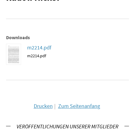
MATERIALIEN ZUR SOMMERSCHULE
MEMO-FORUM
SOMMERSCHULE
Downloads
m2214.pdf
SOMMERSCHULE 2025
m2214.pdf
SOMMERSCHULE 2024
SOMMERSCHULE 2023
SOMMERSCHULE 2022
SOMMERSCHULE 2021
Drucken
Zum Seitenanfang
SOMMERSCHULE 2020
VERÖFFENTLICHUNGEN UNSERER MITGLIEDER
SOMMERSCHULE 2019