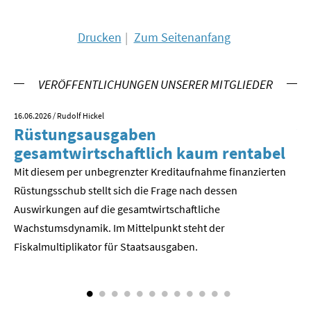
SOMMERSCHULE 2018
Drucken
Zum Seitenanfang
SOMMERSCHULE 2017
VERÖFFENTLICHUNGEN UNSERER MITGLIEDER
SOMMERSCHULE 2016
16.06.2026
/ Rudolf Hickel
23.
SOMMERSCHULE 2015
Rüstungsausgaben
V
gesamtwirtschaftlich kaum rentabel
z
SOMMERSCHULE 2014
Mit diesem per unbegrenzter Kreditaufnahme finanzierten
We
SOMMERSCHULE 2013
Rüstungsschub stellt sich die Frage nach dessen
ne
Der
Auswirkungen auf die gesamtwirtschaftli­che
SOMMERSCHULE 2012
Wachstumsdynamik. Im Mittelpunkt steht der
Fiskalmultiplikator für Staatsausgaben.
SOMMERSCHULE 2011
SOMMERSCHULE 2010