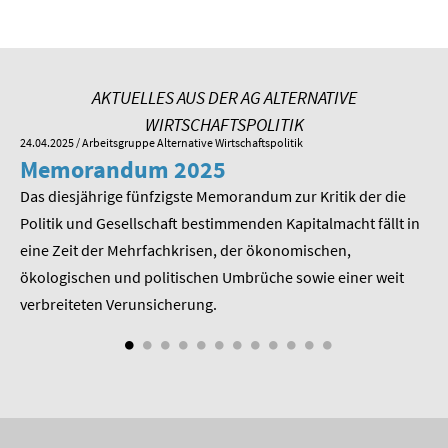
SOMMERSCHULE 2009
SOMMERSCHULE 2008
AKTUELLES AUS DER AG ALTERNATIVE
SOMMERSCHULE 2007
WIRTSCHAFTSPOLITIK
24.04.2025
/ Arbeitsgruppe Alternative Wirtschaftspolitik
01.
Über uns
Memorandum 2025
M
Kontakt
Das diesjährige fünfzigste Memorandum zur Kritik der die
Im
 am
Politik und Gesellschaft bestimmenden Kapitalmacht fällt in
Pr
Termine
eine Zeit der Mehrfachkrisen, der ökonomischen,
be
ökologischen und politischen Umbrüche sowie einer weit
St
Newsletter
nd
verbreiteten Verunsicherung.
Suche
Presse
Veröffentlichungen unserer Mitglieder