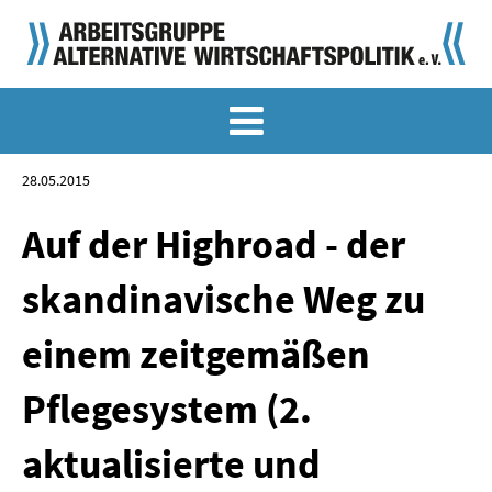
MEMO-ARCHIV
SONDERMEMORANDEN
28.05.2015
MEMO-OSTDEUTSCHLAND
Auf der Highroad - der
KLASSIKER
skandinavische Weg zu
SONDERVERÖFFENTLICHUNGEN
einem zeitgemäßen
LANGFASSUNGEN ZU DEN MEMORANDEN
Pflegesystem (2.
MATERIALIEN
aktualisierte und
MATERIALIEN ZU DEN MEMORANDEN